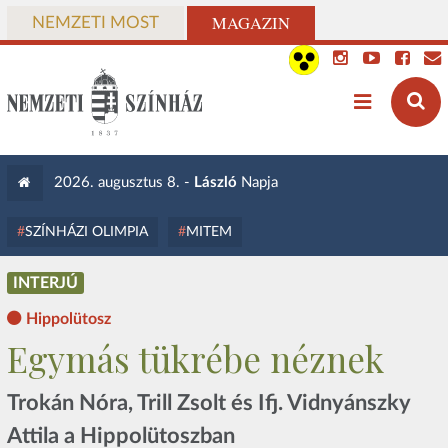
MAGAZIN
NEMZETI MOST
2026. augusztus 8. -
László
Napja
SZÍNHÁZI OLIMPIA
MITEM
INTERJÚ
Hippolütosz
Egymás tükrébe néznek
Trokán Nóra, Trill Zsolt és Ifj. Vidnyánszky
Attila a Hippolütoszban