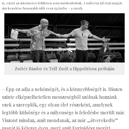
is, ezért az internetes felületen sem módosítottuk. A művész jól érzi magát,
ám kezelése hosszabb időt vesz igénybe - a szerk.
Zsótér Sándor és Trill Zsolt a Hippolütosz próbáján
– Épp ez adja a nehézségét, és a könnyebbségét is. Hiszen
szinte elképzelhetetlen messzeségből szólnak hozzánk
ezek a szereplők, egy olyan élet részeként, amelynek
legtöbb külsősége és a milyensége is feledésbe merült már.
Viszont mindaz, amit mondanak, az már „átverekedte”
magát jó kétezer éven, mert amit Euripidész megírt,