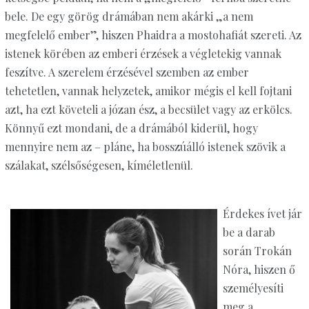
bele. De egy görög drámában nem akárki „a nem
megfelelő ember”, hiszen Phaidra a mostohafiát szereti. Az
istenek körében az emberi érzések a végletekig vannak
feszítve. A szerelem érzésével szemben az ember
tehetetlen, vannak helyzetek, amikor mégis el kell fojtani
azt, ha ezt követeli a józan ész, a becsület vagy az erkölcs.
Könnyű ezt mondani, de a drámából kiderül, hogy
mennyire nem az – pláne, ha bosszúálló istenek szövik a
szálakat, szélsőségesen, kíméletlenül.
Érdekes ívet jár
be a darab
során Trokán
Nóra, hiszen ő
személyesíti
meg a