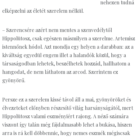
nehezen tudná
elképzelni az életét szerelem nélkül.
– Szerencsére azért nem mentes a szenvedélytől
Hippolütosz, csak egészen másmilyen a szerelme. Artemisz
istennőnek hódol. Azt mondja egy helyen a darabban: az a
kiváltság egyedül engem illet a halandók közül, hogy a
társaságodban lehetek, beszélhetek hozzád, hallhatom a
hangodat, de nem láthatom az arcod. Szerintem ez
gyönyörű.
Persze ez a szerelem kissé távol áll a mai, gyönyöröket és
élvezeteket előnyben részesítő világ harsányságától, mert
Hippolütosz valami eszményiért rajong. A néző számára
viszont így talán még fájdalmasabb lehet a bukása, hiszen
arra is rá kell döbbennie, hogy nemes eszmék mégiscsak