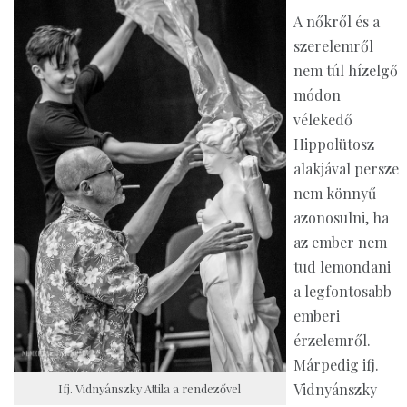
A nőkről és a
szerelemről
nem túl hízelgő
módon
vélekedő
Hippolütosz
alakjával persze
nem könnyű
azonosulni, ha
az ember nem
tud lemondani
a legfontosabb
emberi
érzelemről.
Márpedig ifj.
Vidnyánszky
Ifj. Vidnyánszky Attila a rendezővel