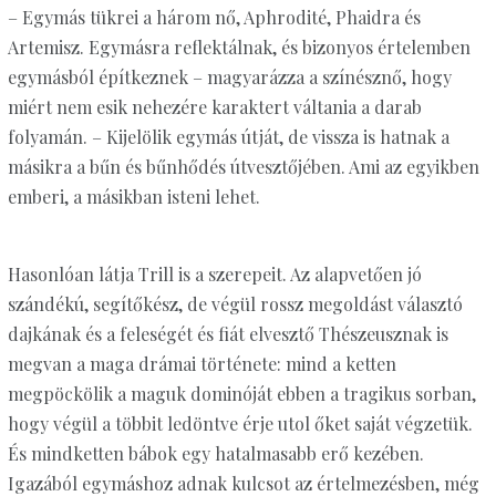
– Egymás tükrei a három nő, Aphrodité, Phaidra és
Artemisz. Egymásra reflektálnak, és bizonyos értelemben
egymásból építkeznek – magyarázza a színésznő, hogy
miért nem esik nehezére karaktert váltania a darab
folyamán. – Kijelölik egymás útját, de vissza is hatnak a
másikra a bűn és bűnhődés útvesztőjében. Ami az egyikben
emberi, a másikban isteni lehet.
Hasonlóan látja Trill is a szerepeit. Az alapvetően jó
szándékú, segítőkész, de végül rossz megoldást választó
dajkának és a feleségét és fiát elvesztő Thészeusznak is
megvan a maga drámai története: mind a ketten
megpöckölik a maguk dominóját ebben a tragikus sorban,
hogy végül a többit ledöntve érje utol őket saját végzetük.
És mindketten bábok egy hatalmasabb erő kezében.
Igazából egymáshoz adnak kulcsot az értelmezésben, még