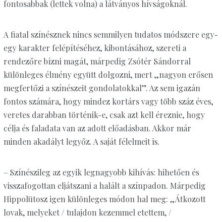
fontosabbak (lettek volna) a látványos hívságoknál.
A fiatal színésznek nincs semmilyen tudatos módszere egy-
egy karakter felépítéséhez, kibontásához, szereti a
rendezőre bízni magát, márpedig Zsótér Sándorral
különleges élmény együtt dolgozni, mert „nagyon erősen
megfertőzi a színészeit gondolatokkal”. Az sem igazán
fontos számára, hogy mindez kortárs vagy több száz éves,
veretes darabban történik-e, csak azt kell éreznie, hogy
célja és faladata van az adott előadásban. Akkor már
minden akadályt legyőz. A saját félelmeit is.
– Színészileg az egyik legnagyobb kihívás: hihetően és
visszafogottan eljátszani a halált a színpadon. Márpedig
Hippolütosz igen különleges módon hal meg: „Átkozott
lovak, melyeket / tulajdon kezemmel etettem, /