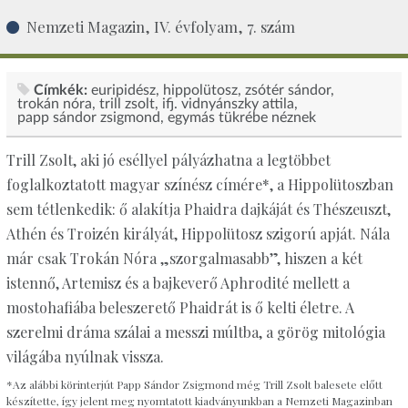
Nemzeti Magazin, IV. évfolyam, 7. szám
Címkék:
euripidész
hippolütosz
zsótér sándor
trokán nóra
trill zsolt
ifj. vidnyánszky attila
papp sándor zsigmond
egymás tükrébe néznek
Trill Zsolt, aki jó eséllyel pályázhatna a legtöbbet
foglalkoztatott magyar színész címére*, a Hippolütoszban
sem tétlenkedik: ő alakítja Phaidra dajkáját és Thészeuszt,
Athén és Troizén királyát, Hippolütosz szigorú apját. Nála
már csak Trokán Nóra „szorgalmasabb”, hiszen a két
istennő, Artemisz és a bajkeverő Aphrodité mellett a
mostohafiába beleszerető Phaidrát is ő kelti életre. A
szerelmi dráma szálai a messzi múltba, a görög mitológia
világába nyúlnak vissza.
*Az alábbi körinterjút Papp Sándor Zsigmond még Trill Zsolt balesete előtt
készítette, így jelent meg nyomtatott kiadványunkban a Nemzeti Magazinban