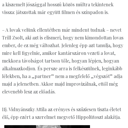
a kiszemelt jószággal hosszú közös múltra tekintenek
vissza: játszottak már együtt filmen és színpadon is.
– A lovak velünk ellentétben már mindent tudnak – nevet
Trill Zsolt, aki azt is elismeri, hogy nem kimondottan lovas
ember, de ez még változhat. Jelenleg épp azt tanulja, hogy
mire kell figyelnie, amikor kantárszáron vezeti a lovat,
mekkora távolságot tartson tőle, hogyan lépjen, hogyan
alkalmazkodjon. És persze arra is felkészülnek, leginkább
lélekben, ha a „partner” nem a megfelelő „végszót” adja
majd a jelenetben. Akkor majd improvizálnak, ettől még
elevenebb lesz az előadás.
Ifj. Vidnyánszky Attila az erényes és szűziesen tiszta életet
élő, épp ezért a szerelmet megvető Hippolütoszt alakítja.