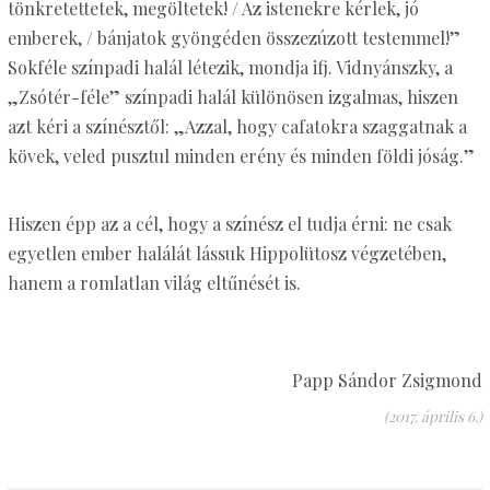
tönkretettetek, megöltetek! / Az istenekre kérlek, jó
emberek, / bánjatok gyöngéden összezúzott testemmel!”
Sokféle színpadi halál létezik, mondja ifj. Vidnyánszky, a
„Zsótér-féle” színpadi halál különösen izgalmas, hiszen
azt kéri a színésztől: „Azzal, hogy cafatokra szaggatnak a
kövek, veled pusztul minden erény és minden földi jóság.”
Hiszen épp az a cél, hogy a színész el tudja érni: ne csak
egyetlen ember halálát lássuk Hippolütosz végzetében,
hanem a romlatlan világ eltűnését is.
Papp Sándor Zsigmond
(2017. április 6.)