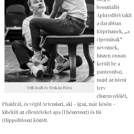
bosszúálló
Aphroditét (akit
a darabban
Küprisznek, „a
ciprusinak”
neveznek,
hiszen onnan
került be a
panteonba),
majd az isteni
terv
Trill Zsolt és Trokán Nóra
elszenvedőjét,
Phaidrát, és végül Artemiszt, aki – igaz, már későn –
kibékíti az ellentéteket apa (Thészeuszt) és fiú
(Hippolütosz) között.