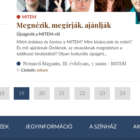
MITEM
Megnézik, megírják, ajánlják
Újságírók a MITEM-ről
Miért érdekes és fontos a MITEM? Mire kíváncsiak és miért?
És mit ajánlanak Önöknek, az olvasóknak megnézésre a
találkozó kínálatából? Olyan kulturális újságíró...
Nemzeti Magazin, III. évfolyam, 7. szám - MITEM
Címkék:
mitem
18
19
20
21
22
23
24
ZEK
JEGYINFORMÁCIÓ
A SZÍNHÁZ
AK