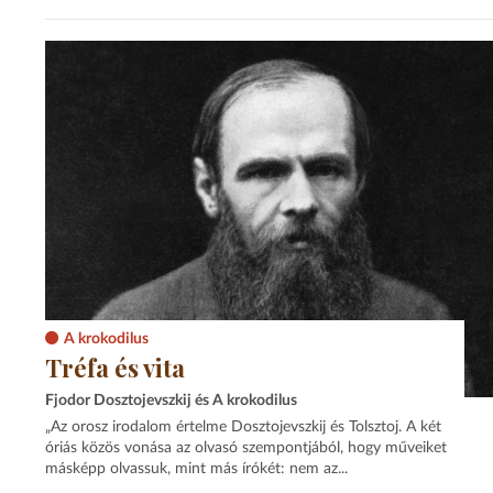
A krokodilus
Tréfa és vita
Fjodor Dosztojevszkij és A krokodilus
„Az orosz irodalom értelme Dosztojevszkij és Tolsztoj. A két
óriás közös vonása az olvasó szempontjából, hogy műveiket
másképp olvassuk, mint más írókét: nem az...