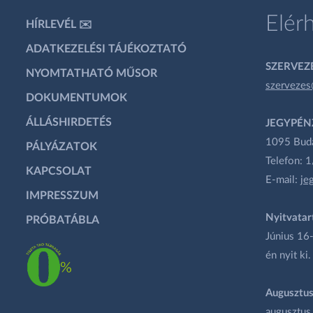
Elér
HÍRLEVÉL ✉️
ADATKEZELÉSI TÁJÉKOZTATÓ
SZERVEZÉ
NYOMTATHATÓ MŰSOR
szervezes
DOKUMENTUMOK
ÁLLÁSHIRDETÉS
JEGYPÉN
1095 Budap
PÁLYÁZATOK
Telefon: 
KAPCSOLAT
E-mail:
je
IMPRESSZUM
Nyitvatar
PRÓBATÁBLA
Június 16-
én nyit ki.
Augusztus
augusztus