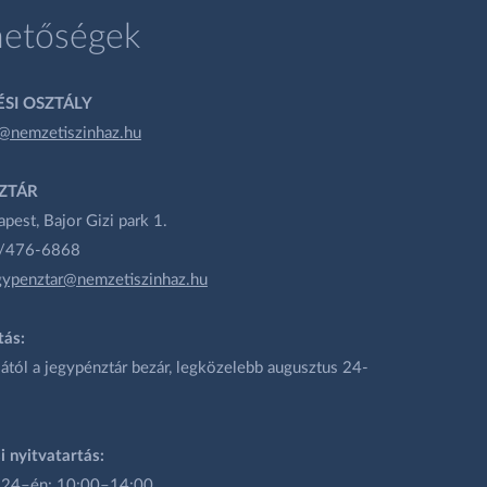
hetőségek
SI OSZTÁLY
@nemzetiszinhaz.hu
ZTÁR
est, Bajor Gizi park 1.
1/476-6868
gypenztar@nemzetiszinhaz.hu
tás:
ától a jegypénztár bezár, legközelebb augusztus 24-
i nyitvatartás:
 24–én: 10:00–14:00