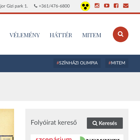
or Gizi park 1.
+361/476-6800
VÉLEMÉNY
HÁTTÉR
MITEM
SZÍNHÁZI OLIMPIA
MITEM
Folyóirat kereső
Keresés