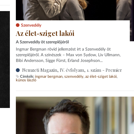
Szenvedély
Az élet-sziget lakói
A Szenvedély öt szereplőjéről
Ingmar Bergman rövid jellemzést írt a Szenvedély öt
szereplőjéről. A színészek – Max von Sydow, Liv Ullmann,
Bibi Andersson, Sigge Fürst, Erland Josephson...
Nemzeti Magazin, IV. évfolyam, 1. szám - Premier
Címkék:
ingmar bergman
szenvedély
az élet-sziget lakói
kúnos lászló