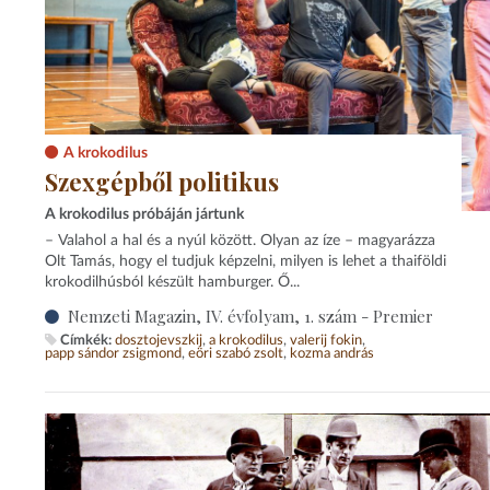
A krokodilus
Szexgépből politikus
A krokodilus próbáján jártunk
– Valahol a hal és a nyúl között. Olyan az íze – magyarázza
Olt Tamás, hogy el tudjuk képzelni, milyen is lehet a thaiföldi
krokodilhúsból készült hamburger. Ő...
Nemzeti Magazin, IV. évfolyam, 1. szám - Premier
Címkék:
dosztojevszkij
a krokodilus
valerij fokin
papp sándor zsigmond
eöri szabó zsolt
kozma andrás