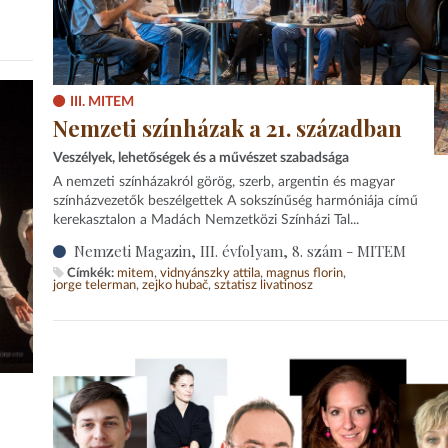
III. MITEM
Nemzeti színházak a 21. században
Veszélyek, lehetőségek és a művészet szabadsága
A nemzeti színházakról görög, szerb, argentin és magyar
színházvezetők beszélgettek A sokszínűség harmóniája című
kerekasztalon a Madách Nemzetközi Színházi Tal...
Nemzeti Magazin, III. évfolyam, 8. szám - MITEM
Címkék:
mitem
vidnyánszky attila
magnus florin
jorge telerman
zejko hubač
sztatisz livatinosz