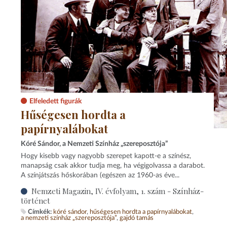
Elfeledett figurák
Hűségesen hordta a
papírnyalábokat
Kóré Sándor, a Nemzeti Színház „szereposztója”
Hogy kisebb vagy nagyobb szerepet kapott-e a színész,
manapság csak akkor tudja meg, ha végigolvassa a darabot.
A színjátszás hőskorában (egészen az 1960-as éve...
Nemzeti Magazin, IV. évfolyam, 1. szám - Színház-
történet
Címkék:
kóré sándor
hűségesen hordta a papírnyalábokat
a nemzeti színház „szereposztója”
gajdó tamás