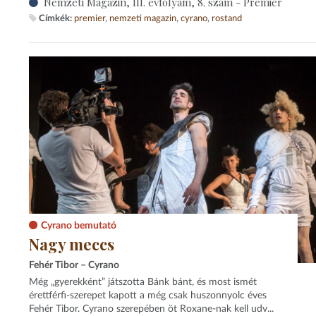
Nemzeti Magazin, III. évfolyam, 8. szám - Premier
Címkék:
premier
nemzeti magazin
cyrano
rostand
Cyrano bemutató
Nagy meccs
Fehér Tibor – Cyrano
Még „gyerekként” játszotta Bánk bánt, és most ismét
érettférfi-szerepet kapott a még csak huszonnyolc éves
Fehér Tibor. Cyrano szerepében öt Roxane-nak kell udv...