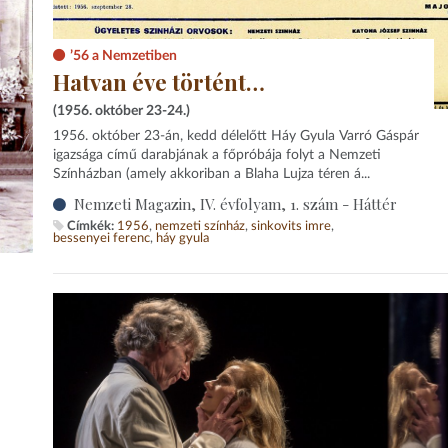
’56 a Nemzetiben
Hatvan éve történt…
(1956. október 23-24.)
1956. október 23-án, kedd délelőtt Háy Gyula Varró Gáspár
igazsága című darabjának a főpróbája folyt a Nemzeti
Színházban (amely akkoriban a Blaha Lujza téren á...
Nemzeti Magazin, IV. évfolyam, 1. szám - Háttér
Címkék:
1956
nemzeti színház
sinkovits imre
bessenyei ferenc
háy gyula