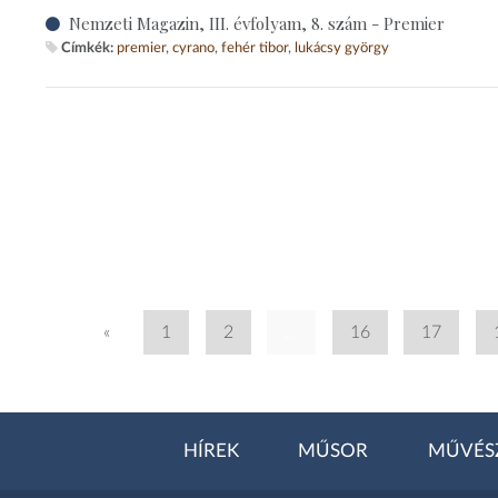
Nemzeti Magazin, III. évfolyam, 8. szám - Premier
Címkék:
premier
cyrano
fehér tibor
lukácsy györgy
«
1
2
...
16
17
HÍREK
MŰSOR
MŰVÉS