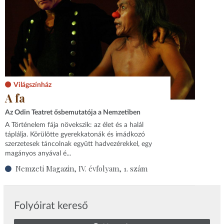
Világszínház
A fa
Az Odin Teatret ősbemutatója a Nemzetiben
A Történelem fája növekszik: az élet és a halál
táplálja. Körülötte gyerekkatonák és imádkozó
szerzetesek táncolnak együtt hadvezérekkel, egy
magányos anyával é...
Nemzeti Magazin, IV. évfolyam, 1. szám
Folyóirat kereső