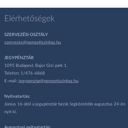
Elérhetőségek
SZERVEZÉSI OSZTÁLY
szervezes@nemzetiszinhaz.hu
JEGYPÉNZTÁR
1095 Budapest, Bajor Gizi park 1.
Telefon: 1/476-6868
E-mail:
jegypenztar@nemzetiszinhaz.hu
Nyitvatartás:
Június 16-ától a jegypénztár bezár, legközelebb augusztus 24-én
nyit ki.
Augusztusi nyitvatartás: