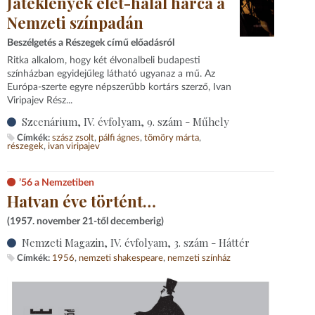
Játéklények élet-halál harca a
Nemzeti színpadán
Beszélgetés a Részegek című előadásról
Ritka alkalom, hogy két élvonalbeli budapesti
színházban egyidejűleg látható ugyanaz a mű. Az
Európa-szerte egyre népszerűbb kortárs szerző, Ivan
Viripajev Rész...
Szcenárium, IV. évfolyam, 9. szám - Műhely
Címkék:
szász zsolt
pálfi ágnes
tömöry márta
részegek
ivan viripajev
’56 a Nemzetiben
Hatvan éve történt…
(1957. november 21-től decemberig)
Nemzeti Magazin, IV. évfolyam, 3. szám - Háttér
Címkék:
1956
nemzeti shakespeare
nemzeti színház