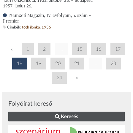
Tóth Ilona ​Cinkota, 1932. október 23. – Budapest,
1957. június 26.
Nemzeti Magazin, IV. évfolyam, 1. szám -
Premier
Címkék:
tóth ilonka
1956
«
1
2
...
15
16
17
18
19
20
21
...
23
24
»
Folyóirat kereső
Keresés