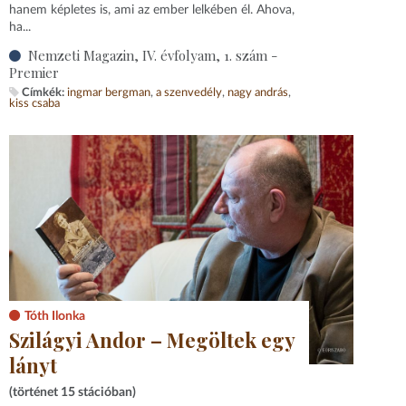
hanem képletes is, ami az ember lelkében él. Ahova,
ha...
Nemzeti Magazin, IV. évfolyam, 1. szám -
Premier
Címkék:
ingmar bergman
a szenvedély
nagy andrás
kiss csaba
Tóth Ilonka
Szilágyi Andor – Megöltek egy
lányt
(történet 15 stációban)