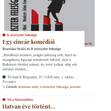
A miniszter felesége
Egy cincár komédiái
Branislav Nušić és A miniszter felesége
„Rendkívül modern, polgári jelenség volt. Apró és
mozgékony figurája mindenütt feltűnt, ahol a
Balkánon történt valami, és, mint tudjuk, elég sok
minden történt...
Nemzeti Magazin, IV. évfolyam, 3. szám -
Premier
Címkék:
branislav nušić
a miniszter felesége
premier
’56 a Nemzetiben
Hatvan éve történt…