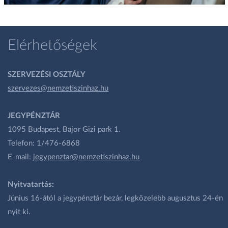
Elérhetőségek
SZERVEZÉSI OSZTÁLY
szervezes@nemzetiszinhaz.hu
JEGYPÉNZTÁR
1095 Budapest, Bajor Gizi park 1.
Telefon: 1/476-6868
E-mail:
jegypenztar@nemzetiszinhaz.hu
Nyitvatartás:
Június 16-ától a jegypénztár bezár, legközelebb augusztus 24-én
nyit ki.