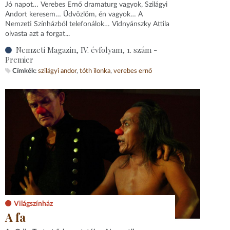
Jó napot… Verebes Ernő dramaturg vagyok, Szilágyi
Andort keresem… Üdvözlöm, én vagyok… A
Nemzeti Színházból telefonálok… Vidnyánszky Attila
olvasta azt a forgat...
Nemzeti Magazin, IV. évfolyam, 1. szám -
Premier
Címkék:
szilágyi andor
tóth ilonka
verebes ernő
Világszínház
A fa