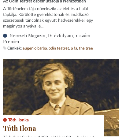
Az Odin Teatret ősbemutatója a Nemzetiben
A Történelem fája növekszik: az élet és a halál
táplálja. Körülötte gyerekkatonák és imádkozó
szerzetesek táncolnak együtt hadvezérekkel, egy
magányos anyával é...
Nemzeti Magazin, IV. évfolyam, 1. szám -
Premier
Címkék:
eugenio barba
odin teatret
a fa
the tree
Tóth Ilonka
Tóth Ilona