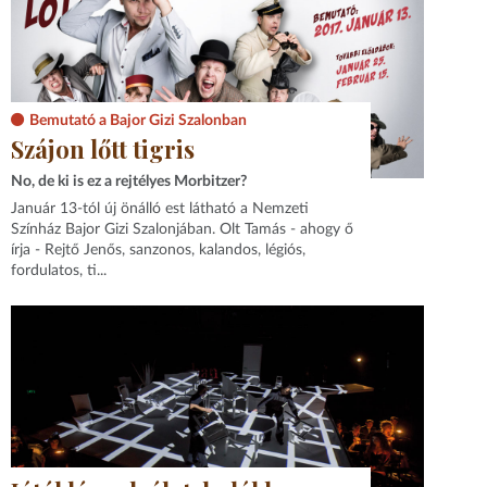
Bemutató a Bajor Gizi Szalonban
Szájon lőtt tigris
No, de ki is ez a rejtélyes Morbitzer?
Január 13-tól új önálló est látható a Nemzeti
Színház Bajor Gizi Szalonjában. Olt Tamás - ahogy ő
írja - Rejtő Jenős, sanzonos, kalandos, légiós,
fordulatos, ti...