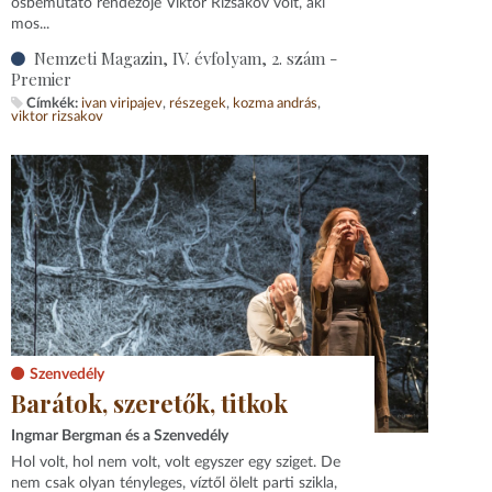
ősbemutató rendezője Viktor Rizsakov volt, aki
mos...
Nemzeti Magazin, IV. évfolyam, 2. szám -
Premier
Címkék:
ivan viripajev
részegek
kozma andrás
viktor rizsakov
Szenvedély
Barátok, szeretők, titkok
Ingmar Bergman és a Szenvedély
Hol volt, hol nem volt, volt egyszer egy sziget. De
nem csak olyan tényleges, víztől ölelt parti szikla,