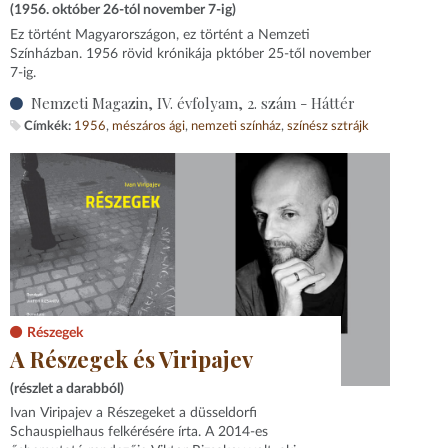
(1956. október 26-tól november 7-ig)
Ez történt Magyarországon, ez történt a Nemzeti
Színházban. 1956 rövid krónikája pktóber 25-től november
7-ig.
Nemzeti Magazin, IV. évfolyam, 2. szám - Háttér
Címkék:
1956
mészáros ági
nemzeti színház
színész sztrájk
Részegek
A Részegek és Viripajev
(részlet a darabból)
Ivan Viripajev a Részegeket a düsseldorfi
Schauspielhaus felkérésére írta. A 2014-es