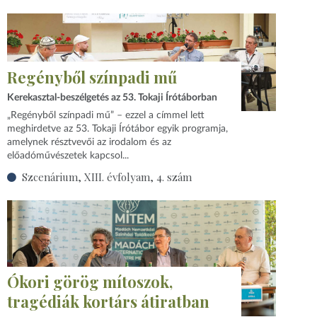
Regényből színpadi mű
Kerekasztal-beszélgetés az 53. Tokaji Írótáborban
„Regényből színpadi mű” – ezzel a címmel lett
meghirdetve az 53. Tokaji Írótábor egyik programja,
amelynek résztvevői az irodalom és az
előadóművészetek kapcsol...
Szcenárium, XIII. évfolyam, 4. szám
Ókori görög mítoszok,
tragédiák kortárs átiratban