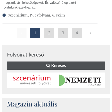
megszólalási lehetőségeket. És valószínűleg azért
fordulunk ezekhez a...
Szcenárium, IV. évfolyam, 6. szám
«
1
2
3
4
»
Folyóirat kereső
Keresés
Magazin aktuális