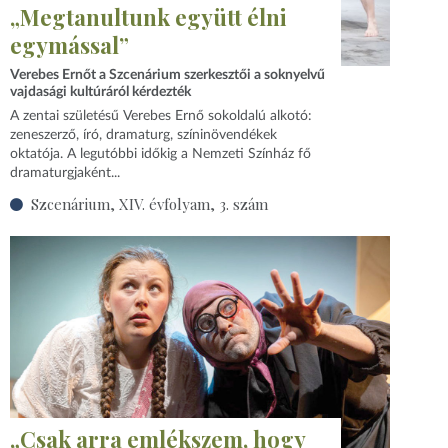
„Megtanultunk együtt élni
egymással”
Verebes Ernőt a Szcenárium szerkesztői a soknyelvű
vajdasági kultúráról kérdezték
A zentai születésű Verebes Ernő sokoldalú alkotó:
zeneszerző, író, dramaturg, színinövendékek
oktatója. A legutóbbi időkig a Nemzeti Színház fő
dramaturgjaként...
Szcenárium, XIV. évfolyam, 3. szám
„Csak arra emlékszem, hogy