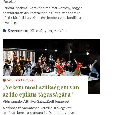
(Részlet)
Színházi szakmai körökben ma már közhely, hogy a
posztdramatikus korszakban eltűnt a színpadról a
hősök közötti klasszikus értelemben vett konfliktus,
s vele eg...
Szcenárium, XI. évfolyam, 2. szám
Színházi Olimpia
„Nekem most szükségem van
az idő epikus tágasságára”
Vidnyánszky Attilával Szász Zsolt beszélget
A színház folyamatosan keresi a szövegeket,
témákat, keresi a számára itt és most érvényes