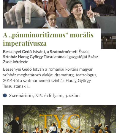
A „pánminoritizmus” morális
imperatívusza
Bessenyei Gedő Istvánt, a Szatmárnémeti Északi
Színház Harag György Társulatának igazgatóját Szász
Zsolt kérdezte
Bessenyei Gedő István a romániai kortárs magyar
színház meghatározó alakja: dramaturg, teatrológus,
2014‑től a szatmárnémeti színház Harag György
Társulatának i...
Szcenárium, XIV. évfolyam, 3. szám