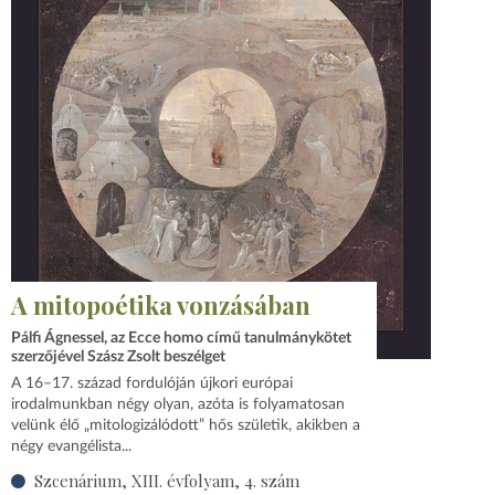
A mitopoétika vonzásában
Pálfi Ágnessel, az Ecce homo című tanulmánykötet
szerzőjével Szász Zsolt beszélget
A 16–17. század fordulóján újkori európai
irodalmunkban négy olyan, azóta is folyamatosan
velünk élő „mitologizálódott” hős születik, akikben a
négy evangélista...
Szcenárium, XIII. évfolyam, 4. szám