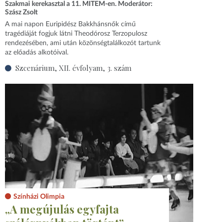
Szakmai kerekasztal a 11. MITEM-en. Moderátor:
Szász Zsolt
A mai napon Euripidész Bakkhánsnők című
tragédiáját fogjuk látni Theodórosz Terzopulosz
rendezésében, ami után közönségtalálkozót tartunk
az előadás alkotóival.
Szcenárium, XII. évfolyam, 3. szám
Színházi Olimpia
„A megújulás egyfajta