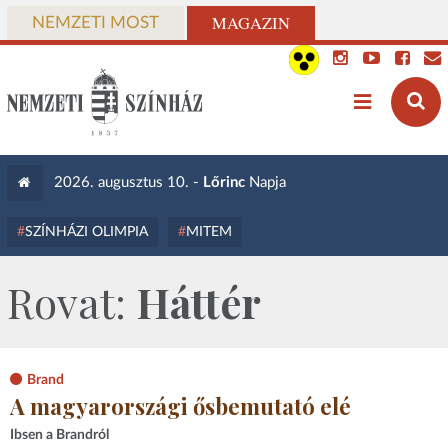
MAGAZIN
NEMZETI MOST
2026. augusztus 10. -
Lőrinc
Napja
SZÍNHÁZI OLIMPIA
MITEM
Rovat:
Háttér
Brand
A magyarországi ősbemutató elé
Ibsen a Brandról