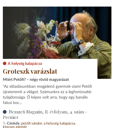
A helység kalapácsa
Groteszk varázslat
Miért Petőfi? – négy rövid magyarázat
"Az előadásunkban megjelenő gyermek-zseni Petőfi
újrateremti a világot. Számunkra ez a legfontosabb
tulajdonsága. Ő képes volt arra, hogy egy banális
falusi koc...
Nemzeti Magazin, II. évfolyam, 4. szám -
Premier
Címkék:
petőfi sándor
a helység kalapácsa
kincses elemér