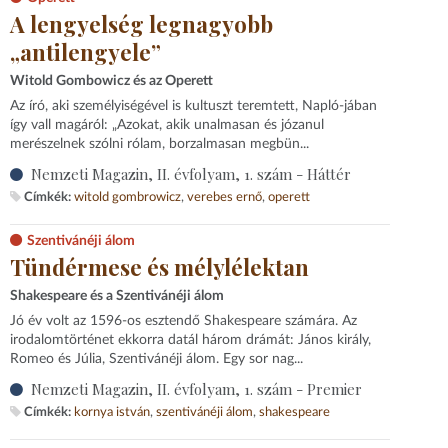
A lengyelség legnagyobb
„antilengyele”
Witold Gombowicz és az Operett
Az író, aki személyiségével is kultuszt teremtett, Napló-jában
így vall magáról: „Azokat, akik unalmasan és józanul
merészelnek szólni rólam, borzalmasan megbün...
Nemzeti Magazin, II. évfolyam, 1. szám - Háttér
Címkék:
witold gombrowicz
verebes ernő
operett
Szentivánéji álom
Tündérmese és mélylélektan
Shakespeare és a Szentivánéji álom
Jó év volt az 1596-os esztendő Shakespeare számára. Az
irodalomtörténet ekkorra datál három drámát: János király,
Romeo és Júlia, Szentivánéji álom. Egy sor nag...
Nemzeti Magazin, II. évfolyam, 1. szám - Premier
Címkék:
kornya istván
szentivánéji álom
shakespeare