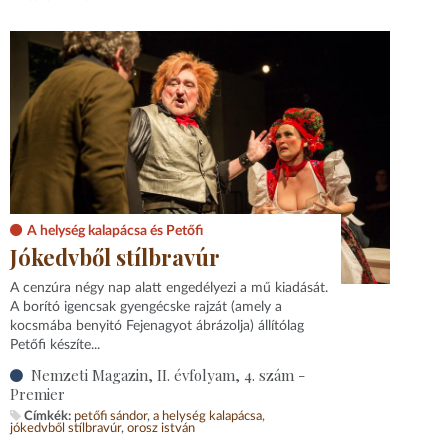
A helység kalapácsa és Petőfi
Jókedvből stílbravúr
A cenzúra négy nap alatt engedélyezi a mű kiadását.
A borító igencsak gyengécske rajzát (amely a
kocsmába benyitó Fejenagyot ábrázolja) állítólag
Petőfi készíte...
Nemzeti Magazin, II. évfolyam, 4. szám -
Premier
Címkék:
petőfi sándor
a helység kalapácsa
jókedvből stílbravúr
orosz istván