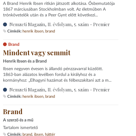
A Brand Henrik Ibsen ritkán játszott alkotása. Ősbemutatója
1867 márciusában Stockholmban volt. Az életműben A
trónkövetelők után és a Peer Gynt előtt következi...
Nemzeti Magazin, II. évfolyam, 5. szám - Premier
Címkék:
henrik ibsen
brand
Brand
Mindent vagy semmit
Henrik Ibsen és a Brand
Ibsen negyven évesen is állandó pénzzavarral küzdött.
1863-ban alázatos levélben fordul a királyhoz és a
kormányhoz: „Elhagyni hazámat és félbeszakítani azt a m...
Nemzeti Magazin, II. évfolyam, 5. szám - Premier
Címkék:
henrik ibsen
brand
Brand
A szerző és a mű
Tartalom ismertető
Címkék:
brand
ibsen
háttér