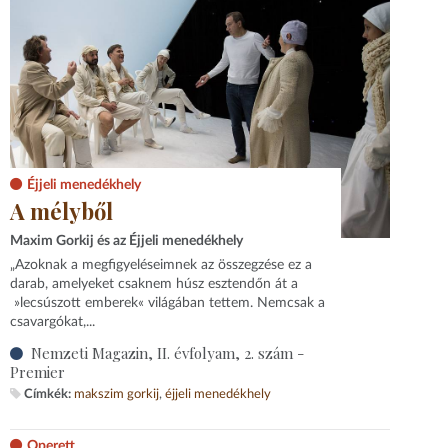
Éjjeli menedékhely
A mélyből
Maxim Gorkij és az Éjjeli menedékhely
„Azoknak a megfigyeléseimnek az összegzése ez a
darab, amelyeket csaknem húsz esztendőn át a
»lecsúszott emberek« világában tettem. Nemcsak a
csavargókat,...
Nemzeti Magazin, II. évfolyam, 2. szám -
Premier
Címkék:
makszim gorkij
éjjeli menedékhely
Operett