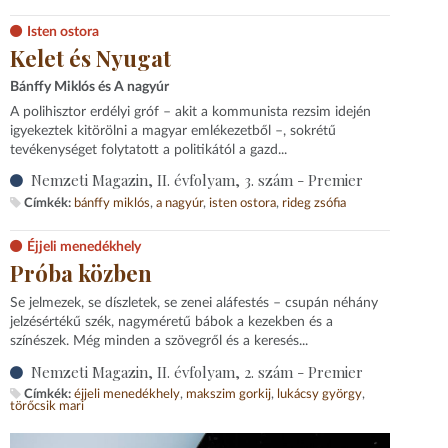
Isten ostora
Kelet és Nyugat
Bánffy Miklós és A nagyúr
A polihisztor erdélyi gróf – akit a kommunista rezsim idején
igyekeztek kitörölni a magyar emlékezetből –, sokrétű
tevékenységet folytatott a politikától a gazd...
Nemzeti Magazin, II. évfolyam, 3. szám - Premier
Címkék:
bánffy miklós
a nagyúr
isten ostora
rideg zsófia
Éjjeli menedékhely
Próba közben
Se jelmezek, se díszletek, se zenei aláfestés – csupán néhány
jelzésértékű szék, nagyméretű bábok a kezekben és a
színészek. Még minden a szövegről és a keresés...
Nemzeti Magazin, II. évfolyam, 2. szám - Premier
Címkék:
éjjeli menedékhely
makszim gorkij
lukácsy györgy
törőcsik mari