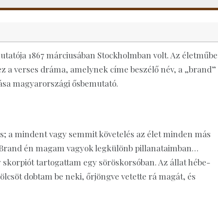
mutatója 1867 márciusában Stockholmban volt. Az életműb
 ez a verses dráma, amelynek címe beszélő név, a „brand”
adása magyarországi ősbemutató.
; a mindent vagy semmit követelés az élet minden más
b. Brand én magam vagyok legkülönb pillanataimban…
 skorpiót tartogattam egy söröskorsóban. Az állat hébe-
csöt dobtam be neki, őrjöngve vetette rá magát, és