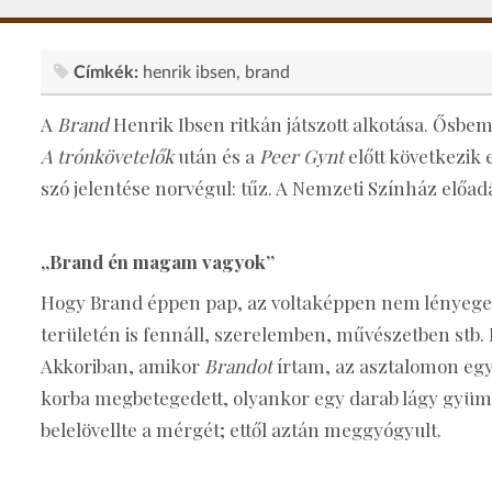
Címkék:
henrik ibsen
brand
A
Brand
Henrik Ibsen ritkán játszott alkotása. Ősbe
A trónkövetelők
után és a
Peer Gynt
előtt következik
szó jelentése norvégul: tűz. A Nemzeti Színház elő
„Brand én magam vagyok”
Hogy Brand éppen pap, az voltaképpen nem lényeges
területén is fennáll, szerelemben, művészetben st
Akkoriban, amikor
Brandot
írtam, az asztalomon egy
korba megbetegedett, olyankor egy darab lágy gyümöl
belelövellte a mérgét; ettől aztán meggyógyult.