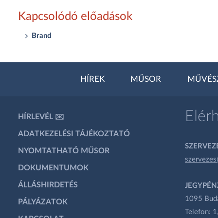
Kapcsolódó előadások
Brand
HÍREK
MŰSOR
MŰVÉS
Elér
HÍRLEVÉL ✉️
ADATKEZELÉSI TÁJÉKOZTATÓ
SZERVEZÉ
NYOMTATHATÓ MŰSOR
szervezes
DOKUMENTUMOK
ÁLLÁSHIRDETÉS
JEGYPÉN
1095 Budap
PÁLYÁZATOK
Telefon: 