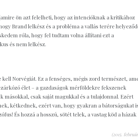
(amire ön azt felelheti, hogy az intencióknak a kritikához
ogy Brand lelkész és a probléma a vallás terére helyeződö
edem róla, hogy fel tudtam volna állítani ezt a
kus és nem lelkész.
kell Norvégiát. Ez a fenséges, mégis zord természet, am
ezárkózó élet – a gazdaságok mérföldekre fekszenek
k másokkal, csak saját magukkal és a tulajdonnal. Ezért
nek, kétkednek, ezért van, hogy gyakran a bátorságukat i
fus! És hozzá a hosszú, sötét telek, a vastag köd a házak
(2015. február