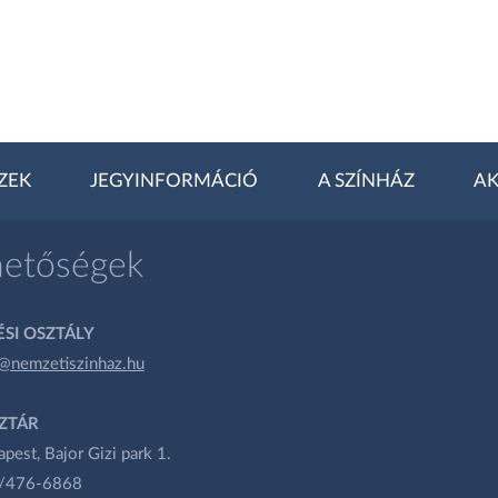
ZEK
JEGYINFORMÁCIÓ
A SZÍNHÁZ
AK
hetőségek
SI OSZTÁLY
@nemzetiszinhaz.hu
ZTÁR
est, Bajor Gizi park 1.
1/476-6868