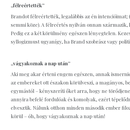
„félreértették”
Brandot félreértették, legalábbis az én intencióimat; 
semmi köze). A félreértés nyilván onnan származik, h
Pedig ez a két körülmény egészen lényegtelen. Kezesk
syllogizmust ugyanígy, ha Brand szobrász vagy politi
„vágyakoznak a nap után”
Aki meg akar érteni engem egészen, annak ismernie 
az embereket ott északon körülveszi, a magányos, b
egymástól – kényszeríti őket arra, hogy ne törődjene
annyira befelé fordulóak és komolyak, ezért tépelőd
elvesztik. Nálunk otthon minden második ember filozó
körül – óh, hogy vágyakoznak a nap után!