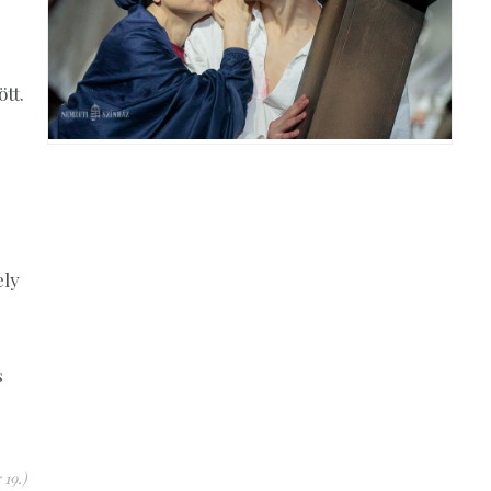
tt.
ely
s
 19.)