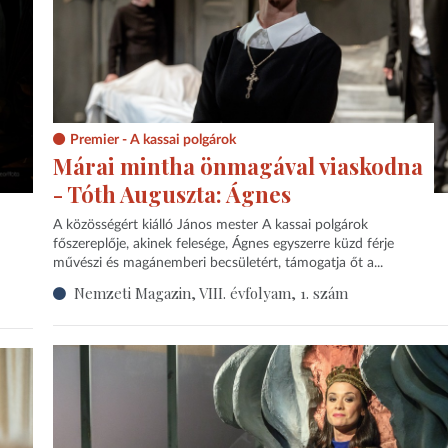
Premier - A kassai polgárok
Márai mintha önmagával viaskodna
- Tóth Auguszta: Ágnes
A közösségért kiálló János mester A kassai polgárok
főszereplője, akinek felesége, Ágnes egyszerre küzd férje
művészi és magánemberi becsületért, támogatja őt a...
Nemzeti Magazin, VIII. évfolyam, 1. szám