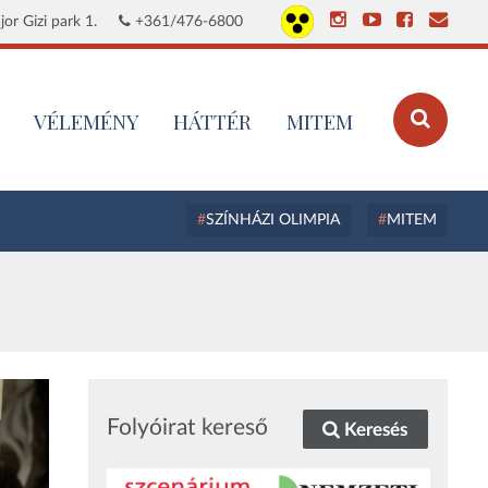
or Gizi park 1.
+361/476-6800
VÉLEMÉNY
HÁTTÉR
MITEM
SZÍNHÁZI OLIMPIA
MITEM
Folyóirat kereső
Keresés