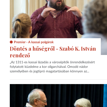
Premier - A kassai polgárok
Döntés a hűségről - Szabó K. István
rendező
„Az 1311-es kassai lázadás a városépítők önrendelkezésért
folytatott küzdelme a kor oligarcháival. Omodé nádor
személyében és jogtipró magatartásában könnyen az...