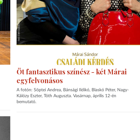
Öt fantasztikus színész - két Márai
egyfelvonásos
A fotón: Söptei Andrea, Bánsági Ildikó, Blaskó Péter, Nagy-
Kálózy Eszter, Tóth Auguszta. Vasárnap, április 12-én
bemutató.