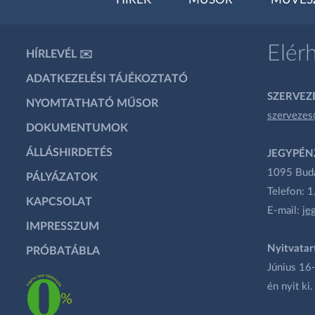
HÍREK
MŰSOR
MŰVÉS
Elér
HÍRLEVÉL ✉️
ADATKEZELÉSI TÁJÉKOZTATÓ
SZERVEZÉ
NYOMTATHATÓ MŰSOR
szervezes
DOKUMENTUMOK
ÁLLÁSHIRDETÉS
JEGYPÉN
1095 Budap
PÁLYÁZATOK
Telefon: 
KAPCSOLAT
E-mail:
je
IMPRESSZUM
Nyitvatar
PRÓBATÁBLA
Június 16-
én nyit ki.