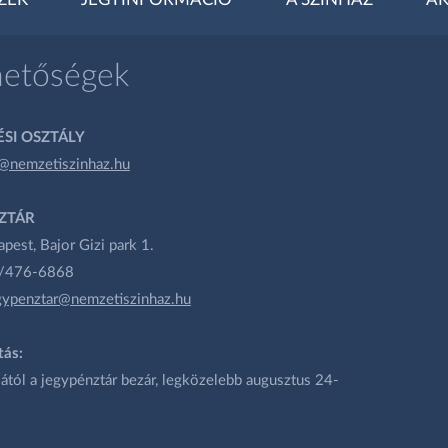
ZEK
JEGYINFORMÁCIÓ
A SZÍNHÁZ
AK
hetőségek
SI OSZTÁLY
@nemzetiszinhaz.hu
ZTÁR
est, Bajor Gizi park 1.
1/476-6868
gypenztar@nemzetiszinhaz.hu
tás:
ától a jegypénztár bezár, legközelebb augusztus 24-