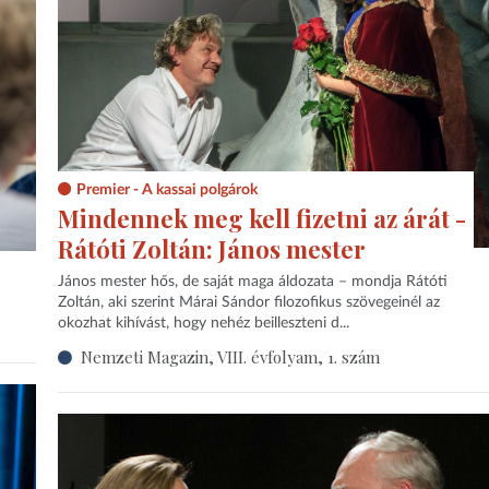
Premier - A kassai polgárok
Mindennek meg kell fizetni az árát -
Rátóti Zoltán: János mester
János mester hős, de saját maga áldozata – mondja Rátóti
Zoltán, aki szerint Márai Sándor filozofikus szövegeinél az
okozhat kihívást, hogy nehéz beilleszteni d...
Nemzeti Magazin, VIII. évfolyam, 1. szám