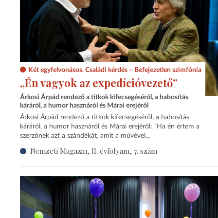
Két egyfelvonásos. Családi kérdés – Befejezetlen szimfónia
„Én vagyok az expedícióvezető”
Árkosi Árpád rendező a titkok kifecsegéséről, a habosítás
káráról, a humor hasznáról és Márai erejéről
Árkosi Árpád rendező a titkok kifecsegéséről, a habosítás
káráról, a humor hasznáról és Márai erejéről: "Ha én értem a
szerzőnek azt a szándékát, amit a művével...
Nemzeti Magazin, II. évfolyam, 7. szám