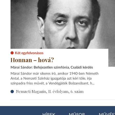
Két egyfelvonásos
Honnan – hová?
Márai Sándor: Befejezetlen szimfónia, Családi kérdés
Márai Sándor már sikeres író, amikor 1940-ben Németh
Antal, a Nemzeti Színház igazgatója azt kéri tőle, írja
színpadra friss művét, a Vendégjáték Bolzanóbant, h...
Nemzeti Magazin, II. évfolyam, 6. szám