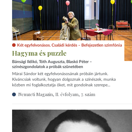
Két egyfelvonásos. Családi kérdés – Befejezetlen szimfónia
Hagyma és puzzle
Bánsági Ildikó, Tóth Auguszta, Blaskó Péter –
színészgondolatok a próbák szünetében
Márai Sándor két egyfelvonásosának próbáin jártunk.
Kíváncsiak voltunk, hogyan dolgoznak a színészek, munka
közben mi foglalkoztatja őket, mit gondolnak szerepe...
Nemzeti Magazin, II. évfolyam, 7. szám