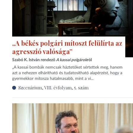
„A békés polgári mítoszt felülírta az
agresszió valósága”
Szabó K. István rendező
A kassai polgárok
ról
„A kassai bombák nemcsak háztetőket sértettek meg, hanem
azt a nehezen elhárítható és tudatosítható alapérzést, hogy a
gyermekkor mítosza hatalmasabb, mint a vi...
Szcenárium, VIII. évfolyam, 5. szám