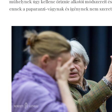
műhelynek úgy kellene őriznie alkotói módszereit és 
ennek a paparazzi-vágynak és igénynek nem szeret