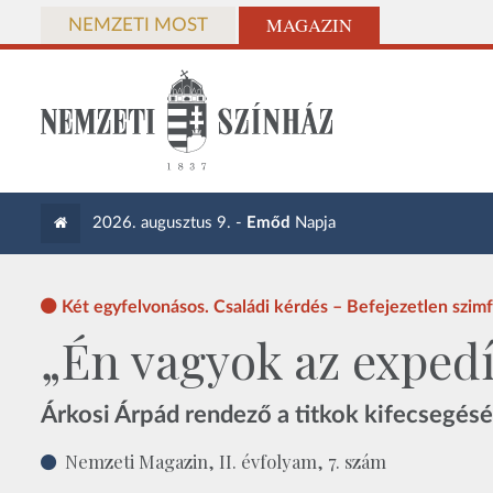
MAGAZIN
NEMZETI MOST
2026. augusztus 9. -
Emőd
Napja
Két egyfelvonásos. Családi kérdés – Befejezetlen szim
„Én vagyok az expedí
Árkosi Árpád rendező a titkok kifecsegésér
Nemzeti Magazin, II. évfolyam, 7. szám