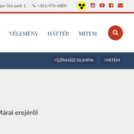
or Gizi park 1.
+361/476-6800
VÉLEMÉNY
HÁTTÉR
MITEM
SZÍNHÁZI OLIMPIA
MITEM
Márai erejéről