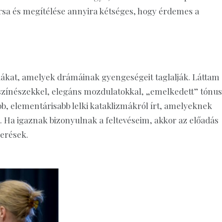
orsa és megítélése annyira kétséges, hogy érdemes a
ikákat, amelyek drámáinak gyengeségeit taglalják. Láttam
 színészekkel, elegáns mozdulatokkal, „emelkedett” tónu
b, elementárisabb lelki kataklizmákról írt, amelyeknek
. Ha igaznak bizonyulnak a feltevéseim, akkor az előadás
merések.