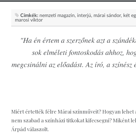
Címkék:
nemzeti magazin
interjú
márai sándor
két e
marosi viktor
"Ha én értem a szerzőnek azt a szándéká
sok elméleti fontoskodás ahhoz, ho
megcsinálni az előadást. Az író, a színész 
Miért értették félre Márai színműveit? Hogyan lehet a
nem szabad a színházi titkokat kifecsegni? Miként le
Árpád válaszolt.