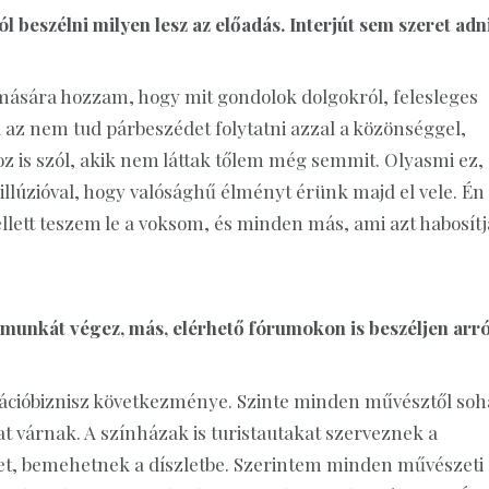
 beszélni milyen lesz az előadás. Interjút sem szeret adni
mására hozzam, hogy mit gondolok dolgokról, felesleges
a az nem tud párbeszédet folytatni azzal a közönséggel,
oz is szól, akik nem láttak tőlem még semmit. Olyasmi ez,
llúzióval, hogy valósághű élményt érünk majd el vele. Én
llett teszem le a voksom, és minden más, ami azt habosítj
munkát végez, más, elérhető fórumokon is beszéljen arró
rmációbiznisz következménye. Szinte minden művésztől soh
t várnak. A színházak is turistautakat szerveznek a
et, bemehetnek a díszletbe. Szerintem minden művészeti