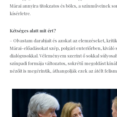
Márai annyira titokzatos és bölcs, a színműveinek s
kísérletre.
Kétséges alatt mit ért?
– Olvastam darabjait és azokat az elemzéseket, krit
Márai-előadásokat szép, polgári enteriőrben, kiváló
dialógusokkal. Véleményem szerint ő sokkal súlyosab
színpadi formája változatos, sokrétű megoldást kínál
nézőit is megérintik, áthangolják ezek az átélt felis