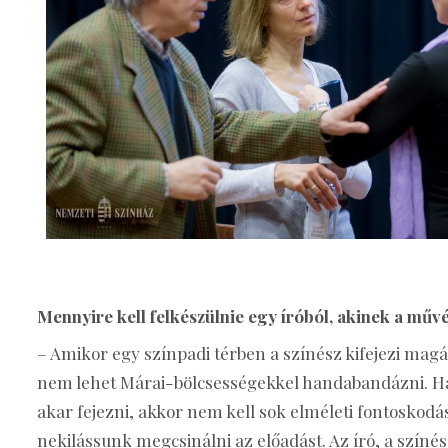
Mennyire kell felkészülnie egy íróból, akinek a műv
– Amikor egy színpadi térben a színész kifejezi magát
nem lehet Márai-bölcsességekkel handabandázni. Ha 
akar fejezni, akkor nem kell sok elméleti fontoskod
nekilássunk megcsinálni az előadást. Az író, a színész