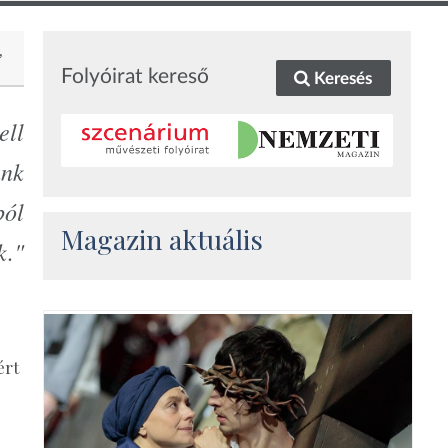
Folyóirat kereső
Keresés
ell
unk
ból
Magazin aktuális
k."
ért