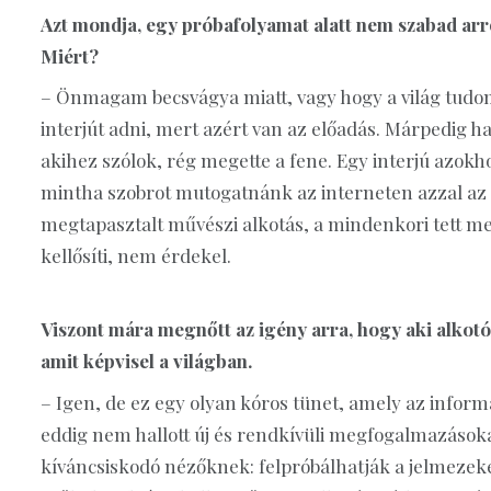
Azt mondja, egy próbafolyamat alatt nem szabad arról
Miért?
– Önmagam becsvágya miatt, vagy hogy a világ tudo
interjút adni, mert azért van az előadás. Márpedig h
akihez szólok, rég megette a fene. Egy interjú azokh
mintha szobrot mutogatnánk az interneten azzal az i
megtapasztalt művészi alkotás, a mindenkori tett me
kellősíti, nem érdekel.
Viszont mára megnőtt az igény arra, hogy aki alkotó
amit képvisel a világban.
– Igen, de ez egy olyan kóros tünet, amely az info
eddig nem hallott új és rendkívüli megfogalmazásoka
kíváncsiskodó nézőknek: felpróbálhatják a jelmezek