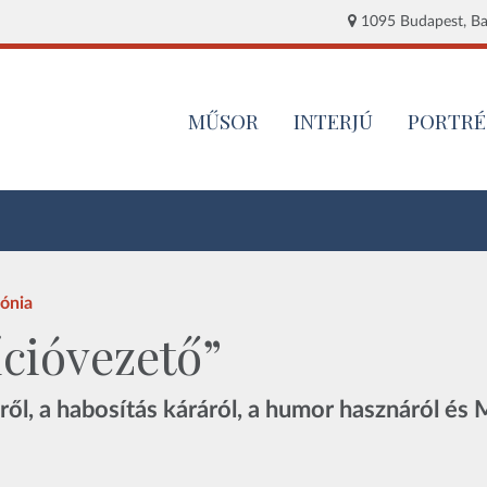
1095 Budapest, Baj
MŰSOR
INTERJÚ
PORTRÉ
fónia
cióvezető”
ől, a habosítás káráról, a humor hasznáról és 