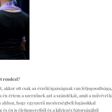
ét rendezi?
, akkor ott csak az érzéki igazságnak van létjogosultsága,
én értem a szerzőnek azt a szándékát, amit a művével k
ás ahhoz, hogy egyszerű mesterségbeli fogásokkal
 és én is életismeretből és a kifejezés bátorságából