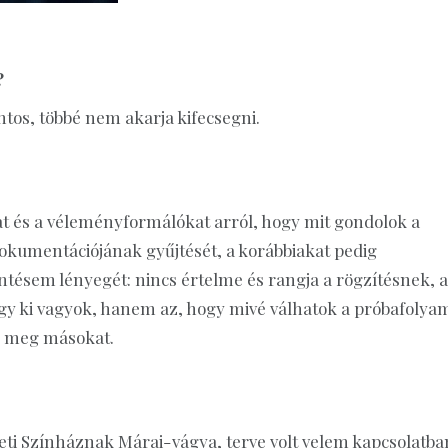
?
ontos, többé nem akarja kifecsegni.
 és a véleményformálókat arról, hogy mit gondolok a
umentációjának gyűjtését, a korábbiakat pedig
ntésem lényegét: nincs értelme és rangja a rögzítésnek, a
y ki vagyok, hanem az, hogy mivé válhatok a próbafolya
n meg másokat.
ti Színháznak Márai-vágya, terve volt velem kapcsolatba