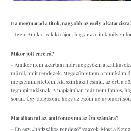
Ha megmarad a titok, nagyobb az esély a katarzisra
– Igen. Amikor valaki rájön, hogy ez a titok milyen f
Mikor jött erre rá?
– Amikor nem akartam már meggyőzni a kritikusokat
műről, amit rendezek. Megszűntettem a munkáim dok
megsemmisítettem. Aki színházat csinál, az érti a dö
tegnapi tudásnak. A napjaimban már nem fontos, hog
során. Úgy dolgozom, hogy az egóm ne nyomorítso
Máraiban mi az, ami fontos ma az Ön számára?
– Én egy „hátizsákos rendező” vagyok. Most a Nemze