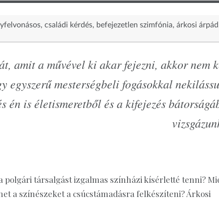
gyfelvonásos
családi kérdés
befejezetlen szimfónia
árkosi árpád
t, amit a művével ki akar fejezni, akkor nem k
gy egyszerű mesterségbeli fogásokkal nekiláss
és én is életismeretből és a kifejezés bátorságá
vizsgázun
 polgári társalgást izgalmas színházi kísérletté tenni? Mi
het a színészeket a csúcstámadásra felkészíteni? Árkosi