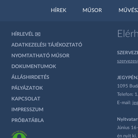
HÍREK
MŰSOR
MŰVÉS
Elér
HÍRLEVÉL ✉️
ADATKEZELÉSI TÁJÉKOZTATÓ
SZERVEZÉ
NYOMTATHATÓ MŰSOR
szervezes
DOKUMENTUMOK
ÁLLÁSHIRDETÉS
JEGYPÉN
1095 Budap
PÁLYÁZATOK
Telefon: 
KAPCSOLAT
E-mail:
je
IMPRESSZUM
Nyitvatar
PRÓBATÁBLA
Június 16-
én nyit ki.