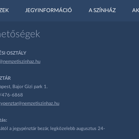
ZEK
JEGYINFORMÁCIÓ
A SZÍNHÁZ
AK
hetőségek
SI OSZTÁLY
@nemzetiszinhaz.hu
ZTÁR
est, Bajor Gizi park 1.
1/476-6868
gypenztar@nemzetiszinhaz.hu
tás:
ától a jegypénztár bezár, legközelebb augusztus 24-