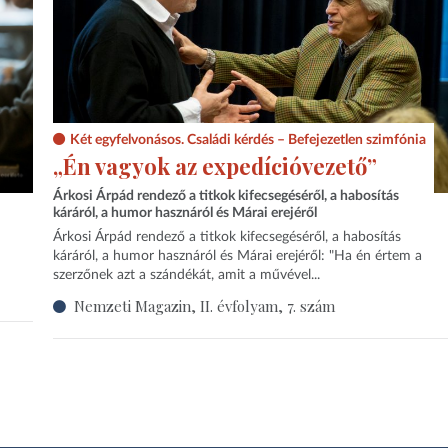
Két egyfelvonásos. Családi kérdés – Befejezetlen szimfónia
„Én vagyok az expedícióvezető”
Árkosi Árpád rendező a titkok kifecsegéséről, a habosítás
káráról, a humor hasznáról és Márai erejéről
Árkosi Árpád rendező a titkok kifecsegéséről, a habosítás
káráról, a humor hasznáról és Márai erejéről: "Ha én értem a
szerzőnek azt a szándékát, amit a művével...
Nemzeti Magazin, II. évfolyam, 7. szám