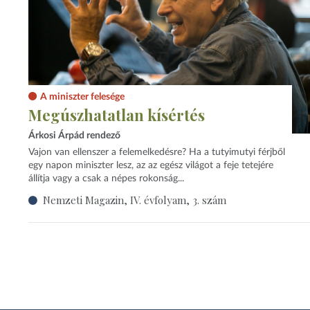
A miniszter felesége
Megúszhatatlan kísértés
Árkosi Árpád rendező
Vajon van ellenszer a felemelkedésre? Ha a tutyimutyi férjből
egy napon miniszter lesz, az az egész világot a feje tetejére
állítja vagy a csak a népes rokonság...
Nemzeti Magazin, IV. évfolyam, 3. szám