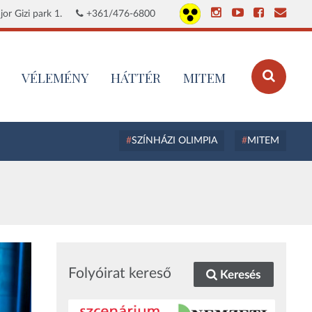
or Gizi park 1.
+361/476-6800
VÉLEMÉNY
HÁTTÉR
MITEM
SZÍNHÁZI OLIMPIA
MITEM
Folyóirat kereső
Keresés