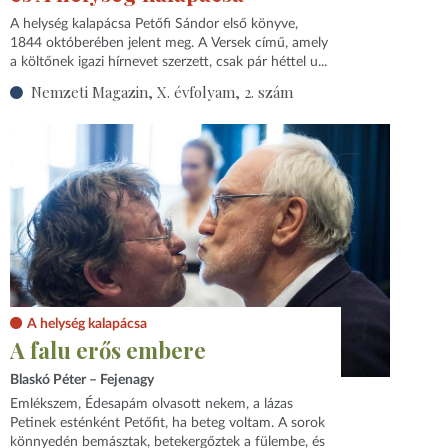
A helység kalapácsa Petőfi Sándor első könyve,
1844 októberében jelent meg. A Versek című, amely
a költőnek igazi hírnevet szerzett, csak pár héttel u...
Nemzeti Magazin, X. évfolyam, 2. szám
A helység kalapácsa
A falu erős embere
Blaskó Péter – Fejenagy
Emlékszem, Édesapám olvasott nekem, a lázas
Petinek esténként Petőfit, ha beteg voltam. A sorok
könnyedén bemásztak, betekergőztek a fülembe, és