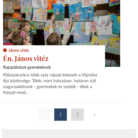
János vitéz
Én, János vitéz
Rajzpályázat gyerekeknek
Pályázatunkra több száz rajzzal érkezett a főpróba
ifjú közönsége. Több, mint hatszázan, határon túli
nagycsaládosok - gyermekek és szüleik - éltek a
Kárpát-med...
«
1
2
»