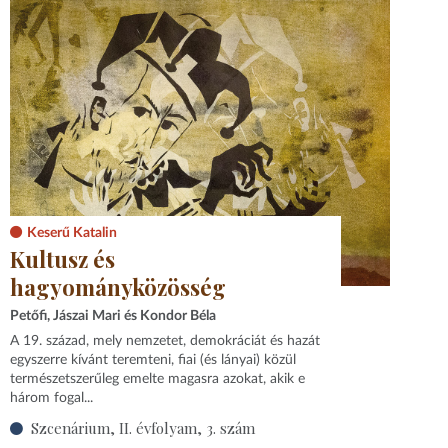
Keserű Katalin
Kultusz és
hagyományközösség
Petőfi, Jászai Mari és Kondor Béla
A 19. század, mely nemzetet, demokráciát és hazát
egyszerre kívánt teremteni, fiai (és lányai) közül
természetszerűleg emelte magasra azokat, akik e
három fogal...
Szcenárium, II. évfolyam, 3. szám