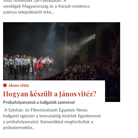
Vitéz november 28-i előadásán. A
vendégek Magyarország és a Kárpát-medence
számos településéről érke...
János vitéz
Hogyan készült a János vitéz?
Próbafolyamatok a hallgatók szemével
A Színház- és Filmművészeti Egyetem filmes
hallgatói egészen a bemutatóig kísérték figyelemmel
a próbafolyamatot. Kameráikkal megfordultak a
próbatermekbe...