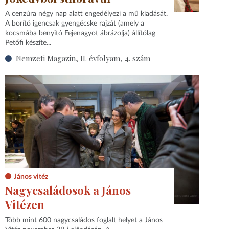
A cenzúra négy nap alatt engedélyezi a mű kiadását.
A borító igencsak gyengécske rajzát (amely a
kocsmába benyitó Fejenagyot ábrázolja) állítólag
Petőfi készíte...
Nemzeti Magazin, II. évfolyam, 4. szám
János vitéz
Nagycsaládosok a János
Vitézen
Több mint 600 nagycsaládos foglalt helyet a János