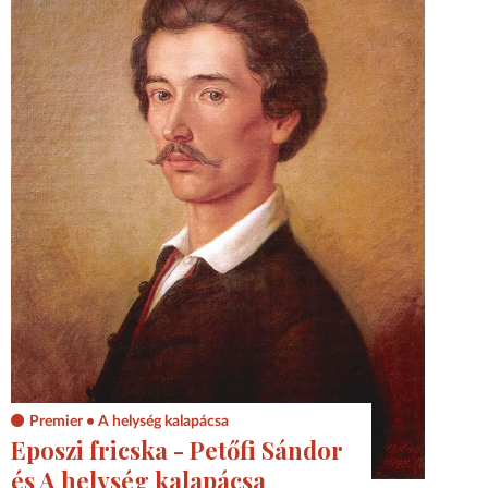
Premier • A helység kalapácsa
Eposzi fricska - Petőfi Sándor
és A helység kalapácsa