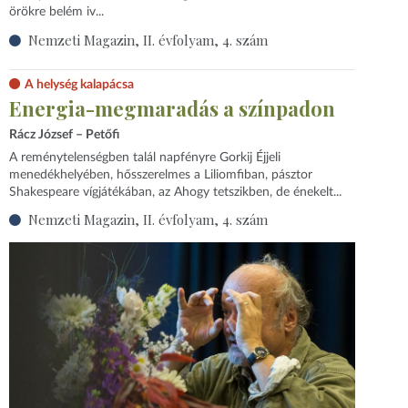
örökre belém iv...
Nemzeti Magazin, II. évfolyam, 4. szám
A helység kalapácsa
Energia-megmaradás a színpadon
Rácz József – Petőfi
A reménytelenségben talál napfényre Gorkij Éjjeli
menedékhelyében, hősszerelmes a Liliomfiban, pásztor
Shakespeare vígjátékában, az Ahogy tetszikben, de énekelt...
Nemzeti Magazin, II. évfolyam, 4. szám