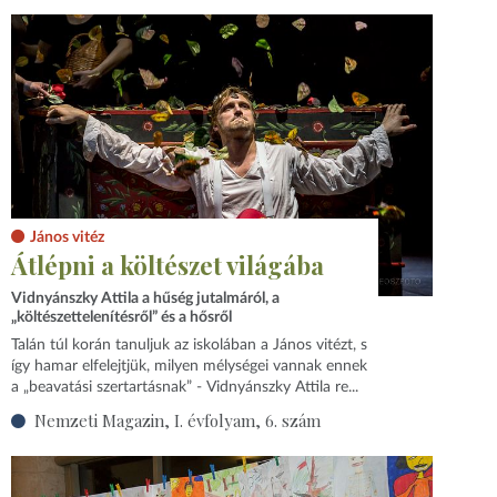
János vitéz
Átlépni a költészet világába
Vidnyánszky Attila a hűség jutalmáról, a
„költészettelenítésről” és a hősről
Talán túl korán tanuljuk az iskolában a János vitézt, s
így hamar elfelejtjük, milyen mélységei vannak ennek
a „beavatási szertartásnak” - Vidnyánszky Attila re...
Nemzeti Magazin, I. évfolyam, 6. szám