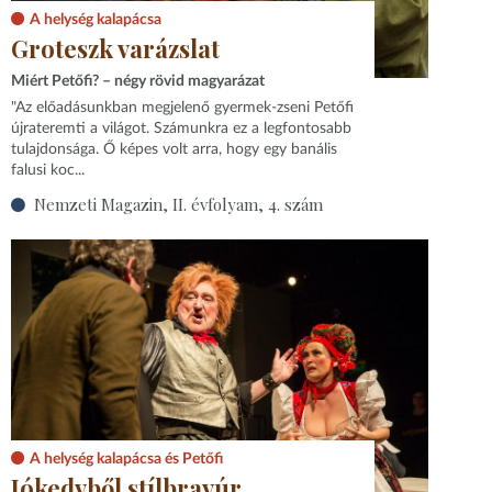
A helység kalapácsa
Groteszk varázslat
Miért Petőfi? – négy rövid magyarázat
"Az előadásunkban megjelenő gyermek-zseni Petőfi
újrateremti a világot. Számunkra ez a legfontosabb
tulajdonsága. Ő képes volt arra, hogy egy banális
falusi koc...
Nemzeti Magazin, II. évfolyam, 4. szám
A helység kalapácsa és Petőfi
Jókedvből stílbravúr