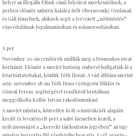
helyet az illegális Élünk című folyóirat szerkesztőinek, a
perben először szintén halálra ítélt Obersovszky Gyulának
és Gáli Józsefnek, akiknek segít a tervezett „nőtüntetés”
röpcéduláinak fogalmazásában és sokszorosításában.
A per
November 20-án rendőrök szállják meg a Domonkos utcai
kórházat. Először a szovjet hatóság emberei hallgatják ki a
letartóztatottakat, köztük Tóth Ilonát. A vád állítása szerint
1956. november 18-án Tóth Ilona Gyöngyösi Miklós és
Gönczi Ferenc segítségével rendkívül brutálisan
meggyilkolta Kollár István rakodómunkást.
A szovjet mintára, közvetlen KGB-s instrukciók alapján
kreált és levezényelt pert a sajtó kiemelten kezeli, a
nyilvánosságot a „korrekt tájékoztatás jegyében” az ügy
minden horrorba illő részleteibe beavatja. A cél: ország-