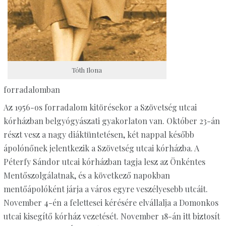
Tóth Ilona
forradalomban
Az 1956-os forradalom kitörésekor a Szövetség utcai
kórházban belgyógyászati gyakorlaton van. Október 23-án
részt vesz a nagy diáktüntetésen, két nappal később
ápolónőnek jelentkezik a Szövetség utcai kórházba. A
Péterfy Sándor utcai kórházban tagja lesz az Önkéntes
Mentőszolgálatnak, és a következő napokban
mentőápolóként járja a város egyre veszélyesebb utcáit.
November 4-én a felettesei kérésére elvállalja a Domonkos
utcai kisegítő kórház vezetését. November 18-án itt biztosít