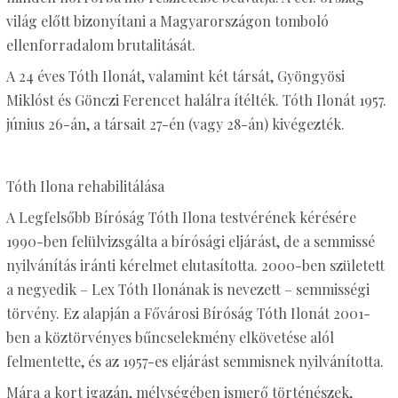
világ előtt bizonyítani a Magyarországon tomboló
ellenforradalom brutalitását.
A 24 éves Tóth Ilonát, valamint két társát, Gyöngyösi
Miklóst és Gönczi Ferencet halálra ítélték. Tóth Ilonát 1957.
június 26-án, a társait 27-én (vagy 28-án) kivégezték.
Tóth Ilona rehabilitálása
A Legfelsőbb Bíróság Tóth Ilona testvérének kérésére
1990-ben felülvizsgálta a bírósági eljárást, de a semmissé
nyilvánítás iránti kérelmet elutasította. 2000-ben született
a negyedik – Lex Tóth Ilonának is nevezett – semmisségi
törvény. Ez alapján a Fővárosi Bíróság Tóth Ilonát 2001-
ben a köztörvényes bűncselekmény elkövetése alól
felmentette, és az 1957-es eljárást semmisnek nyilvánította.
Mára a kort igazán, mélységében ismerő történészek,