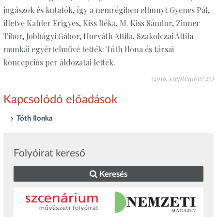
jogászok és kutatók, így a nemrégiben elhunyt Gyenes Pál,
illetve Kahler Frigyes, Kiss Réka, M. Kiss Sándor, Zinner
Tibor, Jobbágyi Gábor, Horváth Attila, Szakolczai Attila
munkái egyértelművé tették: Tóth Ilona és társai
koncepciós per áldozatai lettek.
(2016. szeptember 27.)
Kapcsolódó előadások
Tóth Ilonka
Folyóirat kereső
Keresés