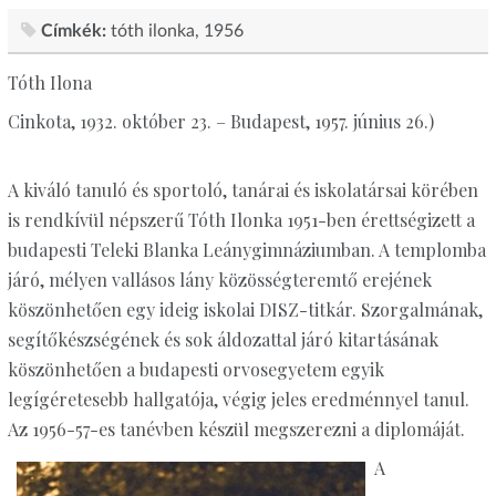
Címkék:
tóth ilonka
1956
Tóth Ilona
Cinkota, 1932. október 23. – Budapest, 1957. június 26.)
A kiváló tanuló és sportoló, tanárai és iskolatársai körében
is rendkívül népszerű Tóth Ilonka 1951-ben érettségizett a
budapesti Teleki Blanka Leánygimnáziumban. A templomba
járó, mélyen vallásos lány közösségteremtő erejének
köszönhetően egy ideig iskolai DISZ-titkár. Szorgalmának,
segítőkészségének és sok áldozattal járó kitartásának
köszönhetően a budapesti orvosegyetem egyik
legígéretesebb hallgatója, végig jeles eredménnyel tanul.
Az 1956-57-es tanévben készül megszerezni a diplomáját.
A