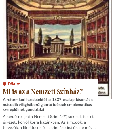
Fókusz
Mi is az a Nemzeti Színház?
A reformkori kezdetektől az 1837-es alapításon át a
második világháborúig tartó időszak emblematikus
szereplőinek gondolatai
A kérdésre: „mi a Nemzeti Színház?”, sok-sok felelet
érkezett korról korra hazánkban. Az álmodók, a
tervezők, a literátusok és a színházcsinálók, de még a