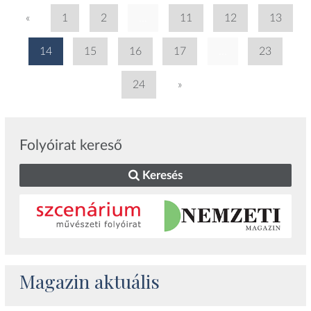
«
1
2
...
11
12
13
14
15
16
17
...
23
24
»
Folyóirat kereső
Keresés
Magazin aktuális