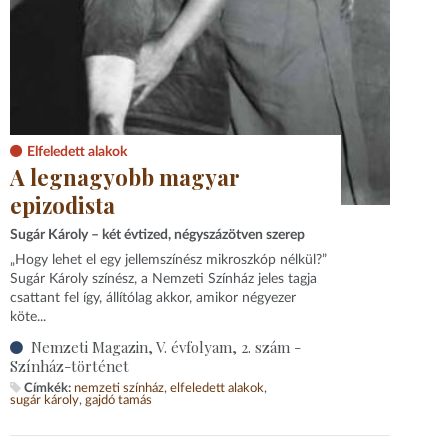
Elfeledett alakok
A legnagyobb magyar
epizodista
Sugár Károly – két évtized, négyszázötven szerep
„Hogy lehet el egy jellemszínész mikroszkóp nélkül?”
Sugár Károly színész, a Nemzeti Színház jeles tagja
csattant fel így, állítólag akkor, amikor négyezer
köte...
Nemzeti Magazin, V. évfolyam, 2. szám -
Színház-történet
Címkék:
nemzeti színház
elfeledett alakok
sugár károly
gajdó tamás