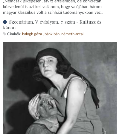
„Nemcsak jelképesen, átvitt értelemben, de konkrétan,
közvetlenül is azt kell vallanom, hogy valójában három
magyar klasszikus volt a színházi tudományokban vez...
Szcenárium, V. évfolyam, 7. szám - Kultusz és
kánon
Címkék:
balogh géza
bánk bán
németh antal