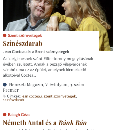
Szent szörnyetegek
Színészdarab
Jean Cocteau és a Szent szörnyetegek
Az ideiglenesnek szánt Eiffel-torony megnyitásának
évében született. Annak a pezsgő világvárosnak
szimbóluma ez az épület, amelynek kiemelkedő
alkotóival Coctea...
Nemzeti Magazin, V. évfolyam, 3. szám -
Premier
Címkék:
jean cocteau
szent szörnyetegek
színészdarab
Balogh Géza
Németh Antal és a
Bánk Bán