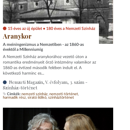
15 éves az új épület • 180 éves a Nemzeti Színház
Aranykor
A meiningenizmus a Nemzetiben - az 1860-as
évektől a Millenniumig
A Nemzeti Színház aranykorához vezető úton a
romantika eredményeit őrző intézmény valamikor az
1860-as évtized második felében indult el. A
következő harminc es...
Nemzeti Magazin, V. évfolyam, 3. szám -
Színház-történet
Címkék:
nemzeti színház
nemzeti-történet
harmadik rész
sirató ildikó
színháztörténet