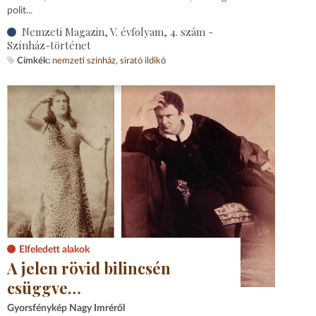
polit...
Nemzeti Magazin, V. évfolyam, 4. szám -
Színház-történet
Címkék:
nemzeti színház
sirató ildikó
Elfeledett alakok
A jelen rövid bilincsén
csüggve…
Gyorsfénykép Nagy Imréről