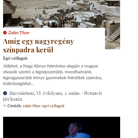
Zalán Tibor
Amíg egy nagyregény
színpadra kerül
Egri csillagok
Jóllehet, a Nagy Könyv felmérése alapján a magyar
olvasók szerint a legnépszerűbb, mondhatnánk,
legnagyszerűbb könyv gyermekek-felnőttek számára,
különbségtétel...
Szcenárium, VI. évfolyam, 2. szám - Nemzeti
játékszín
Címkék:
zalán tibor
egri csillagok