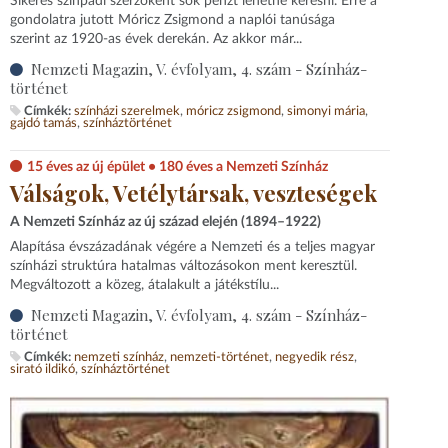
Sikeres színpadi szerzőként sok pénzt lehetne keresni. Erre a
gondolatra jutott Móricz Zsigmond a naplói tanúsága
szerint az 1920-as évek derekán. Az akkor már...
Nemzeti Magazin, V. évfolyam, 4. szám - Színház-
történet
Címkék:
színházi szerelmek
móricz zsigmond
simonyi mária
gajdó tamás
színháztörténet
15 éves az új épület • 180 éves a Nemzeti Színház
Válságok, Vetélytársak, veszteségek
A Nemzeti Színház az új század elején (1894–1922)
Alapítása évszázadának végére a Nemzeti és a teljes magyar
színházi struktúra hatalmas változásokon ment keresztül.
Megváltozott a közeg, átalakult a játékstílu...
Nemzeti Magazin, V. évfolyam, 4. szám - Színház-
történet
Címkék:
nemzeti színház
nemzeti-történet
negyedik rész
sirató ildikó
színháztörténet