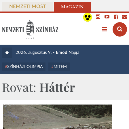
MAGAZIN
NEMZETI MOST
2026. augusztus 9. -
Emőd
Napja
SZÍNHÁZI OLIMPIA
MITEM
Rovat:
Háttér