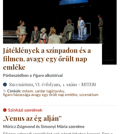
Játéklények a színpadon és a
filmen, avagy egy őrült nap
emléke
Párbeszédben a
Figaro
alkotóival
Szcenárium, VI. évfolyam, 1. szám - MITEM
Címkék:
mitem
sardar tagirovsky
figaro házassága avagy egy őrült nap emléke
szcenárium
Színházi szerelmek
„Venus az ég alján”
Móricz Zsigmond és Simonyi Mária szerelme