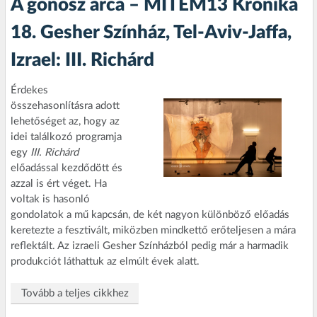
A gonosz arca – MITEM13 Krónika
18. Gesher Színház, Tel-Aviv-Jaffa,
Izrael: III. Richárd
Érdekes
összehasonlításra adott
lehetőséget az, hogy az
idei találkozó programja
egy
III. Richárd
előadással kezdődött és
azzal is ért véget. Ha
voltak is hasonló
gondolatok a mű kapcsán, de két nagyon különböző előadás
keretezte a fesztivált, miközben mindkettő erőteljesen a mára
reflektált. Az izraeli Gesher Színházból pedig már a harmadik
produkciót láthattuk az elmúlt évek alatt.
Tovább a teljes cikkhez