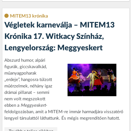
MITEM13 krónika
Végletek karneválja – MITEM13
Krónika 17. Witkacy Színház,
Lengyelország: Meggyeskert
Abszurd humor, alpári
figurák, giccskavalkád,
műanyagpoharak
„erdeje”, hangosra túlzott
műérzelmek, néhány igaz
drámai pillanat – semmi
nem volt megszokott
ebben a
Meggyeskert
-
feldolgozásban, amit a MITEM-re immár harmadjára visszatérő
lengyel társulattól láthattunk. És mégis megrendítően hatott.