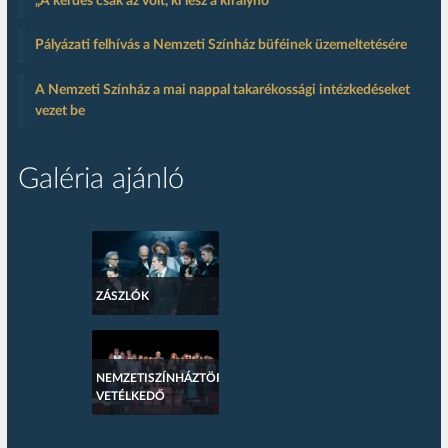
„A kérdés csak az volt, ki lesz a királynő”
Pályázati felhívás a Nemzeti Színház büféinek üzemeltetésére
A Nemzeti Színház a mai nappal takarékossági intézkedéseket
vezet be
Galéria ajánló
ZÁSZLÓK
NEMZETISZÍNHÁZTÖRTÉNETI
VETÉLKEDŐ