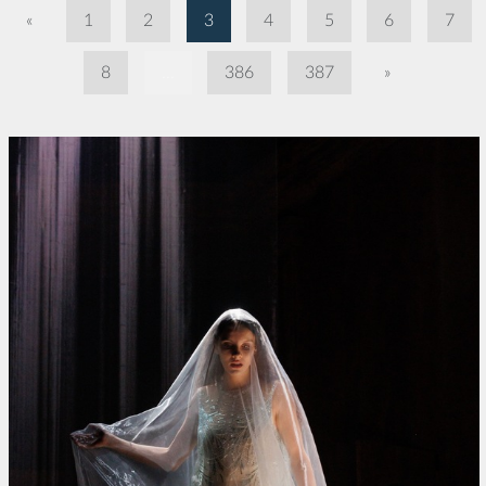
«
1
2
3
4
5
6
7
8
...
386
387
»