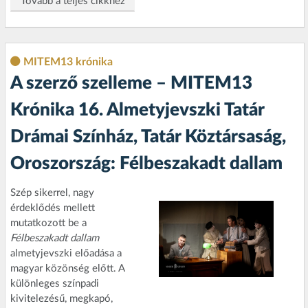
Tovább a teljes cikkhez
MITEM13 krónika
A szerző szelleme – MITEM13
Krónika 16. Almetyjevszki Tatár
Drámai Színház, Tatár Köztársaság,
Oroszország: Félbeszakadt dallam
Szép sikerrel, nagy
érdeklődés mellett
mutatkozott be a
Félbeszakadt dallam
almetyjevszki előadása a
magyar közönség előtt. A
különleges színpadi
kivitelezésű, megkapó,