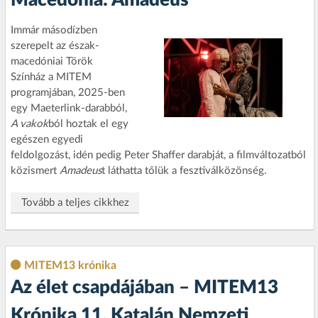
Macedónia: Amadeus
Immár másodízben
szerepelt az észak-
macedóniai Török
Színház a MITEM
programjában, 2025-ben
egy Maeterlink-darabból,
A vakok
ból hoztak el egy
egészen egyedi
feldolgozást, idén pedig Peter Shaffer darabját, a filmváltozatból
közismert
Amadeus
t láthatta tőlük a fesztiválközönség.
Tovább a teljes cikkhez
MITEM13 krónika
Az élet csapdájában – MITEM13
Krónika 11. Katalán Nemzeti