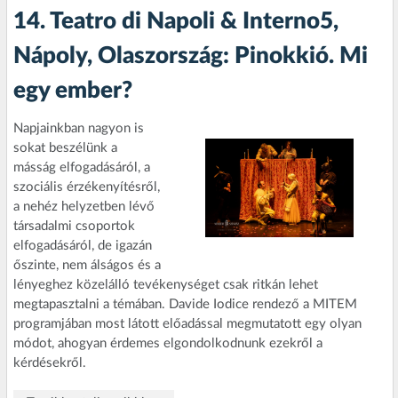
14. Teatro di Napoli & Interno5,
Nápoly, Olaszország: Pinokkió. Mi
egy ember?
Napjainkban nagyon is
sokat beszélünk a
másság elfogadásáról, a
szociális érzékenyítésről,
a nehéz helyzetben lévő
társadalmi csoportok
elfogadásáról, de igazán
őszinte, nem álságos és a
lényeghez közelálló tevékenységet csak ritkán lehet
megtapasztalni a témában. Davide Iodice rendező a MITEM
programjában most látott előadással megmutatott egy olyan
módot, ahogyan érdemes elgondolkodnunk ezekről a
kérdésekről.