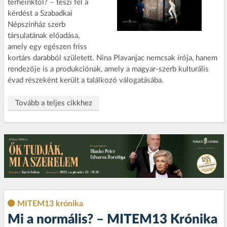
terheinktől? – teszi fel a
kérdést a Szabadkai
Népszínház szerb
társulatának előadása,
amely egy egészen friss
kortárs darabból született. Nina Plavanjac nemcsak írója, hanem
rendezője is a produkciónak, amely a magyar-szerb kulturális
évad részeként került a találkozó válogatásába.
Tovább a teljes cikkhez
MITEM13 krónika
Mi a normális? – MITEM13 Krónika