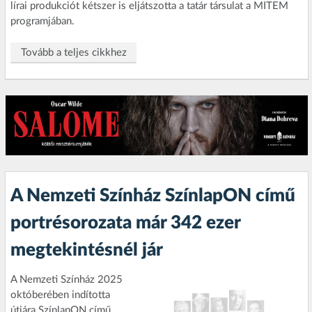
lírai produkciót kétszer is eljátszotta a tatár társulat a MITEM
programjában.
Tovább a teljes cikkhez
A Nemzeti Színház SzínlapON című
portrésorozata már 342 ezer
megtekintésnél jár
A Nemzeti Színház 2025
októberében indította
útjára SzínlapON című