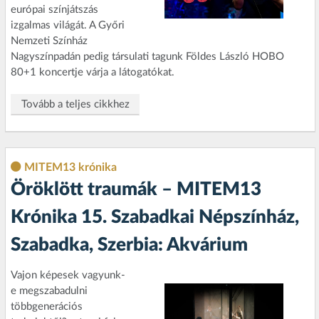
európai színjátszás
izgalmas világát. A Győri
Nemzeti Színház
Nagyszínpadán pedig társulati tagunk Földes László HOBO
80+1 koncertje várja a látogatókat.
Tovább a teljes cikkhez
MITEM13 krónika
Öröklött traumák – MITEM13
Krónika 15. Szabadkai Népszínház,
Szabadka, Szerbia: Akvárium
Vajon képesek vagyunk-
e megszabadulni
többgenerációs