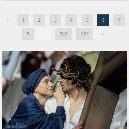
«
1
2
3
4
5
6
7
8
...
386
387
»