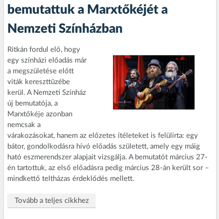
bemutattuk a Marxtőkéjét a
Nemzeti Színházban
Ritkán fordul elő, hogy
egy színházi előadás már
a megszületése előtt
viták kereszttüzébe
kerül. A Nemzeti Színház
új bemutatója, a
Marxtőkéje azonban
nemcsak a
várakozásokat, hanem az előzetes ítéleteket is felülírta: egy
bátor, gondolkodásra hívó előadás született, amely egy máig
ható eszmerendszer alapjait vizsgálja. A bemutatót március 27-
én tartottuk, az első előadásra pedig március 28-án került sor –
mindkettő teltházas érdeklődés mellett.
Tovább a teljes cikkhez