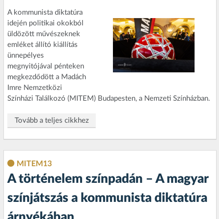
A kommunista diktatúra
idején politikai okokból
üldözött művészeknek
emléket állító kiállítás
ünnepélyes
megnyitójával pénteken
megkezdődött a Madách
Imre Nemzetközi
Színházi Találkozó (MITEM) Budapesten, a Nemzeti Színházban.
Tovább a teljes cikkhez
MITEM13
A történelem színpadán – A magyar
színjátszás a kommunista diktatúra
árnyékában