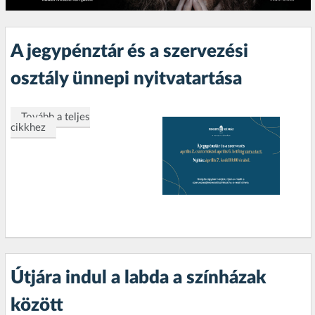
A jegypénztár és a szervezési
osztály ünnepi nyitvatartása
Tovább a teljes
cikkhez
Útjára indul a labda a színházak
között