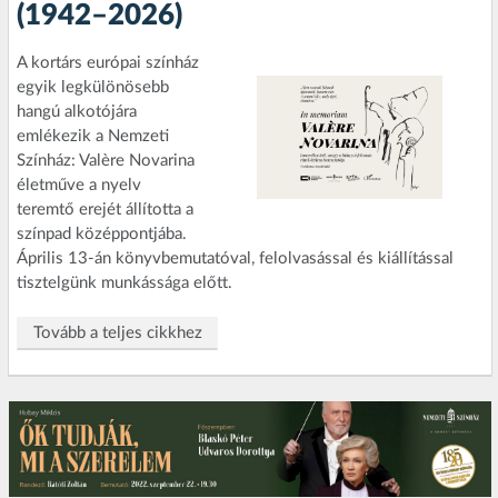
(1942–2026)
A kortárs európai színház
egyik legkülönösebb
hangú alkotójára
emlékezik a Nemzeti
Színház: Valère Novarina
életműve a nyelv
teremtő erejét állította a
színpad középpontjába.
Április 13-án könyvbemutatóval, felolvasással és kiállítással
tisztelgünk munkássága előtt.
Tovább a teljes cikkhez