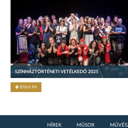
SZÍNHÁZTÖRTÉNETI VETÉLKEDŐ 2025
Előző hír
HÍREK
MŰSOR
MŰVÉS