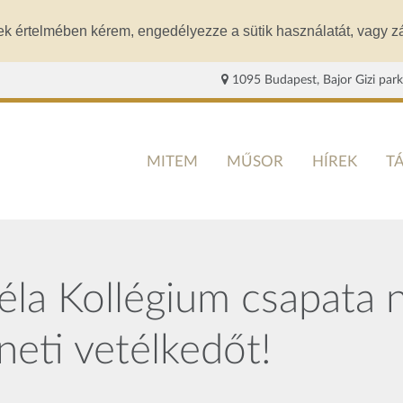
ek értelmében kérem, engedélyezze a sütik használatát, vagy zá
1095 Budapest, Bajor Gizi park
MITEM
MŰSOR
HÍREK
T
éla Kollégium csapata 
eti vetélkedőt!