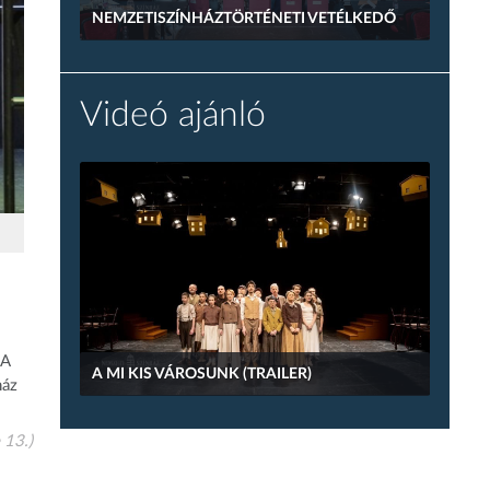
NEMZETISZÍNHÁZTÖRTÉNETI VETÉLKEDŐ
Videó ajánló
 A
A MI KIS VÁROSUNK (TRAILER)
ház
 13.)