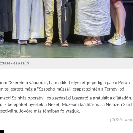
ztesek és a zsűri
ium "Szerelem vándorai", harmadik helyezettje pedig a pápai Petőfi
teljesített még a "Szapphó múzsái" csapat szintén a Terney-ből.
mzeti Színház operatív- és gazdasági igazgatója gratulált a díjátadón.
l - belépőket nyertek a Nezeti Múzeum kiállítására, a Nemzeti Szín
ztiválra. Jövőre más témában folytatjuk.
(2025. June