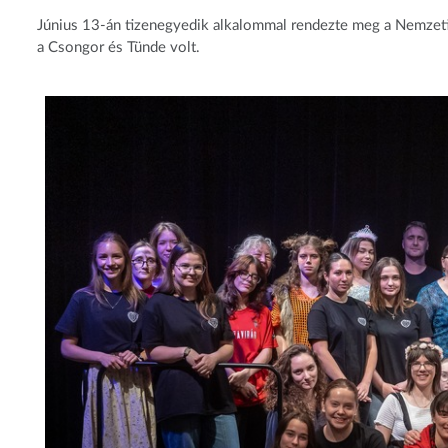
Június 13-án tizenegyedik alkalommal rendezte meg a Nemzeti
a Csongor és Tünde volt.