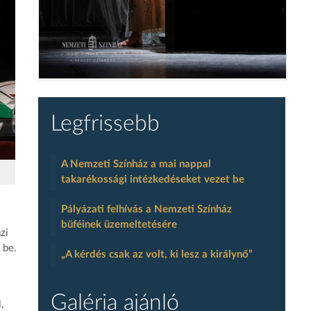
Legfrissebb
A Nemzeti Színház a mai nappal
takarékossági intézkedéseket vezet be
Pályázati felhívás a Nemzeti Színház
büféinek üzemeltetésére
zi
 be.
„A kérdés csak az volt, ki lesz a királynő”
Galéria ajánló
,