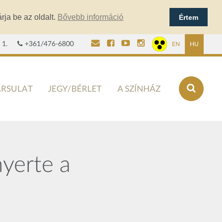
rja be az oldalt.
Bővebb információ
Értem
 1.
+361/476-6800
EN
HU
ÁRSULAT
JEGY/BÉRLET
A SZÍNHÁZ
nyerte a