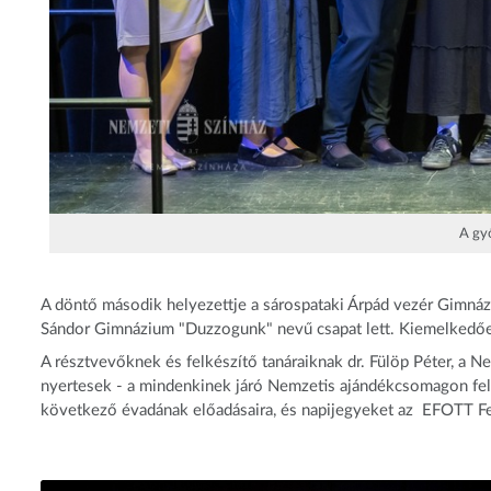
A győ
A döntő második helyezettje a sárospataki Árpád vezér Gimnáz
Sándor Gimnázium "Duzzogunk" nevű csapat lett. Kiemelkedően 
A résztvevőknek és felkészítő tanáraiknak dr. Fülöp Péter, a Ne
nyertesek - a mindenkinek járó Nemzetis ajándékcsomagon felü
következő évadának előadásaira, és napijegyeket az EFOTT Fes