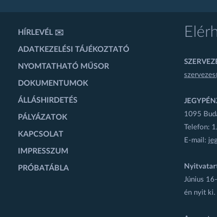
Elér
HÍRLEVÉL ✉️
ADATKEZELÉSI TÁJÉKOZTATÓ
SZERVEZÉ
NYOMTATHATÓ MŰSOR
szervezes
DOKUMENTUMOK
ÁLLÁSHIRDETÉS
JEGYPÉN
1095 Budap
PÁLYÁZATOK
Telefon: 
KAPCSOLAT
E-mail:
je
IMPRESSZUM
Nyitvatar
PRÓBATÁBLA
Június 16-
én nyit ki.