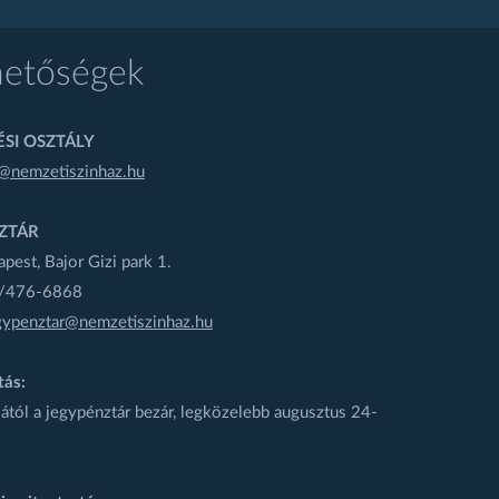
hetőségek
SI OSZTÁLY
@nemzetiszinhaz.hu
ZTÁR
est, Bajor Gizi park 1.
1/476-6868
gypenztar@nemzetiszinhaz.hu
tás:
ától a jegypénztár bezár, legközelebb augusztus 24-