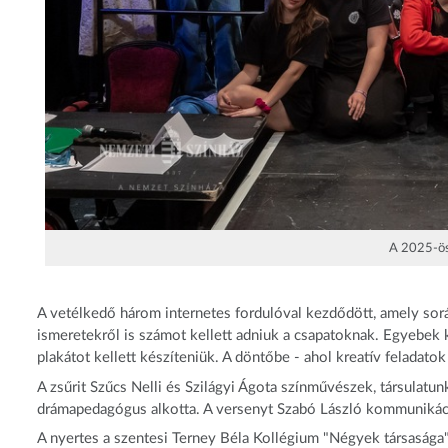
A 2025-ös
A vetélkedő három internetes fordulóval kezdődött, amely során
ismeretekről is számot kellett adniuk a csapatoknak. Egyebek 
plakátot kellett készíteniük. A döntőbe - ahol kreatív feladatok
A zsűrit Szűcs Nelli és Szilágyi Ágota színművészek, társulatunk
drámapedagógus alkotta. A versenyt Szabó László kommunikáci
A nyertes a szentesi Terney Béla Kollégium "Négyek társasága