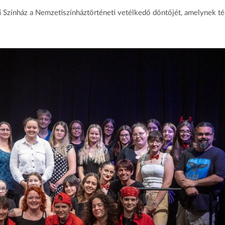
 Színház a Nemzetiszínháztörténeti vetélkedő döntőjét, amelynek t