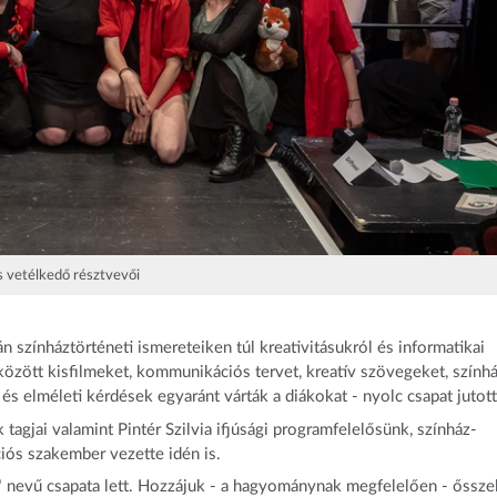
 vetélkedő résztvevői
 színháztörténeti ismereteiken túl kreativitásukról és informatikai
között kisfilmeket, kommunikációs tervet, kreatív szövegeket, színhá
 és elméleti kérdések egyaránt várták a diákokat - nyolc csapat jutott
 tagjai valamint Pintér Szilvia ifjúsági programfelelősünk, színház-
ós szakember vezette idén is.
" nevű csapata lett. Hozzájuk - a hagyománynak megfelelően - ősszel