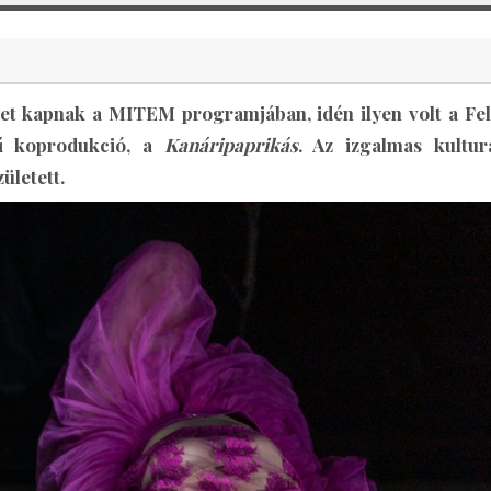
yet kapnak a MITEM programjában, idén ilyen volt a Fel
vű koprodukció, a
Kanáripaprikás
. Az izgalmas kulturá
ületett.