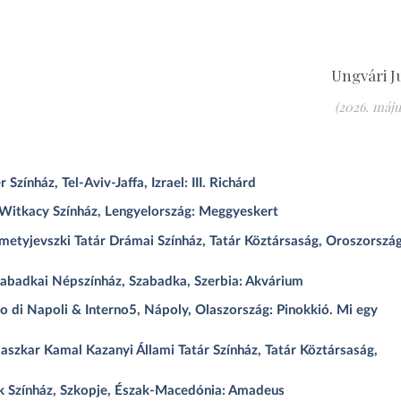
Ungvári J
(2026. május
ínház, Tel-Aviv-Jaffa, Izrael: III. Richárd
Witkacy Színház, Lengyelország: Meggyeskert
etyjevszki Tatár Drámai Színház, Tatár Köztársaság, Oroszország
abadkai Népszínház, Szabadka, Szerbia: Akvárium
 di Napoli & Interno5, Nápoly, Olaszország: Pinokkió. Mi egy
zkar Kamal Kazanyi Állami Tatár Színház, Tatár Köztársaság,
k Színház, Szkopje, Észak-Macedónia: Amadeus