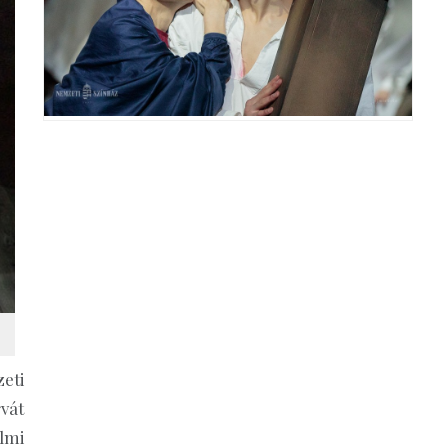
eti
vát
lmi