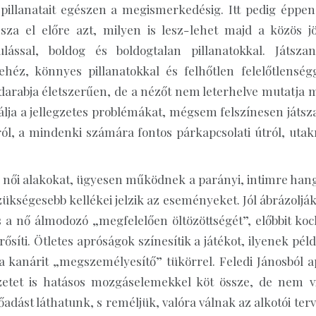
k pillanatait egészen a megismerkedésig. Itt pedig éppen
ssza el előre azt, milyen is lesz-lehet majd a közös jö
lással, boldog és boldogtalan pillanatokkal. Játszan
éz, könnyes pillanatokkal és felhőtlen felelőtlenségg
ő darabja életszerűen, de a nézőt nem leterhelve mutatja 
izálja a jellegzetes problémákat, mégsem felszínesen játsz
l, a mindenki számára fontos párkapcsolati útról, utakr
s női alakokat, ügyesen működnek a parányi, intimre hang
zükségesebb kellékei jelzik az eseményeket. Jól ábrázoljá
és a nő álmodozó „megfelelően öltözöttségét”, előbbit koc
ősíti. Ötletes apróságok színesítik a játékot, ilyenek pél
 a kanárit „megszemélyesítő” tükörrel. Feledi Jánosból a
yzetet is hatásos mozgáselemekkel köt össze, de nem vi
dást láthatunk, s reméljük, valóra válnak az alkotói terv