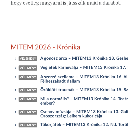
hogy esetleg magyarul is játsszák majd a darabot.
MITEM 2026 - Krónika
A gonosz arca – MITEM13 Krónika 18. Gesher Sz
VÉLEMÉNY
Végletek karneválja – MITEM13 Krónika 17. 
VÉLEMÉNY
A szerző szelleme – MITEM13 Krónika 16. Alm
VÉLEMÉNY
Félbeszakadt dallam
Öröklött traumák – MITEM13 Krónika 15. Sz
VÉLEMÉNY
Mi a normális? – MITEM13 Krónika 14. Teatro
VÉLEMÉNY
ember?
Csehov múzsája – MITEM13 Krónika 13. Galias
VÉLEMÉNY
Oroszország: Lelkem kukoricája
Tükörjáték – MITEM13 Krónika 12. N.I. Törö
VÉLEMÉNY