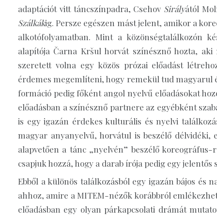
adaptációt vitt táncszínpadra, Csehov
Sirály
ától Mo
Szálkák
ig. Persze egészen mást jelent, amikor a ko
alkotófolyamatban. Mint a közönségtalálkozón kés
alapítója Čarna Kršul horvát színésznő hozta, ak
szeretett volna egy közös prózai előadást létreh
érdemes megemlíteni, hogy remekül tud magyarul és 
formáció pedig főként angol nyelvű előadásokat hozo
előadásban a színésznő partnere az egyébként szaba
is egy igazán érdekes kulturális és nyelvi találko
magyar anyanyelvű, horvátul is beszélő délvidéki,
alapvetően a tánc „nyelvén” beszélő koreográfus-
csapjuk hozzá, hogy a darab írója pedig egy jelentős
Ebből a különös találkozásból egy igazán bájos és 
ahhoz, amire a MITEM-nézők korábbról emlékezhe
előadásban egy olyan párkapcsolati drámát mutato