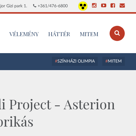
or Gizi park 1.
+361/476-6800
VÉLEMÉNY
HÁTTÉR
MITEM
SZÍNHÁZI OLIMPIA
MITEM
i Project - Asterion
prikás