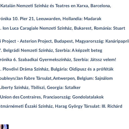
atalán Nemzeti Színház és Teatres en Xarxa, Barcelona,
rónika 10. Pier 21, Leeuwarden, Hollandia: Madarak
Ion Luca Caragiale Nemzeti Színház, Bukarest, Románia: Stuart
i Project - Asterion Project, Budapest, Magyarország: Kanáripapri
Belgrádi Nemzeti Színház, Szerbia: A képzelt beteg
ónika 6. Szabadkai Gyermekszínház, Szerbia: Játssz velem!
 Plovdivi Dráma Színház, Bulgária: Oidipusz és a próféták
ubleyn/Jan Fabre Társulat, Antwerpen, Belgium: Sajnálom
erty Színház, Tbiliszi, Georgia: Sztalker
’Union des Contraires, Franciaország: Gondolatalakok
márnémeti Északi Színház, Harag György Társulat: III. Richárd