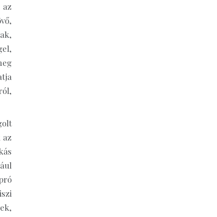
 az
vő,
ak,
el,
meg
atja
ól,
olt
k az
kás
dául
pró
szi
ek,