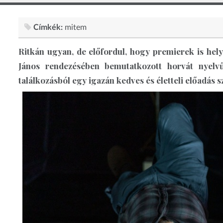
Címkék:
mitem
Ritkán ugyan, de előfordul, hogy premierek is hel
János rendezésében bemutatkozott horvát nyel
találkozásból egy igazán kedves és életteli előadás sz