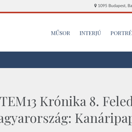
1095 Budapest, Baj
MŰSOR
INTERJÚ
PORTRÉ
ITEM13 Krónika 8. Feled
Magyarország: Kanáripa