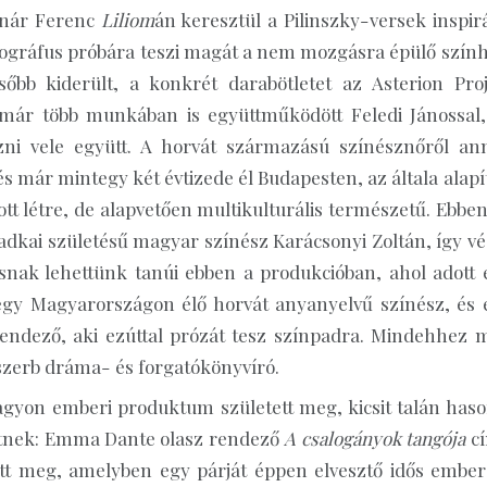
lnár Ferenc
Liliom
án keresztül a Pilinszky-versek inspir
reográfus próbára teszi magát a nem mozgásra épülő szính
őbb kiderült, a konkrét darabötletet az Asterion Proj
i már több munkában is együttműködött Feledi Jánossal,
ozni vele együtt. A horvát származású színésznőről ann
már mintegy két évtizede él Budapesten, az általa alapít
tt létre, de alapvetően multikulturális természetű. Ebben
dkai születésű magyar színész Karácsonyi Zoltán, így vé
zásnak lehettünk tanúi ebben a produkcióban, ahol adott 
 egy Magyarországon élő horvát anyanyelvű színész, és 
rendező, aki ezúttal prózát tesz színpadra. Mindehhez 
 szerb dráma- és forgatókönyvíró.
nagyon emberi produktum született meg, kicsit talán haso
tnek: Emma Dante olasz rendező
A csalogányok tangója
c
tt meg, amelyben egy párját éppen elvesztő idős ember