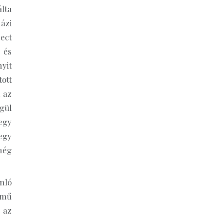
álta
ázi
ect
 és
yit
ott
 az
gül
egy
egy
még
nló
ímű
 az