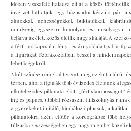
időben visszafelé haladva éli át a közös történetü
inverzét láthatjuk: egy házasodni készülő pár ját
álmokkal, nehézségekkel, buktatókkal, kiábrándu
mindvégig egyszerre komolyan és mosolyogva, neh
bejárva az élet, közös életük nagy skáláját. A szerz
a férfi-nő kapcsolat fény- és árnyoldalait, s bár tip
a figurákat. Szórakoztatóan beszél a mindennapokró
lehetőségekről.
A két színész remekül teremti meg ezeket a férfi- é
térben, ahol a figurák több évtizedes életének a legs
elköteleződés pillanata előtti „férfislamposságot” 
ing és papucs, utóbbit rózsaszín tüllszoknyás ruha er
a gyerekeket imitáló, himbálózó plüssök, a kalitka,
pillanatokra azért előtör a koreográfus: több hel
túlzásba. Összességében egy nagyon emberközeli előa