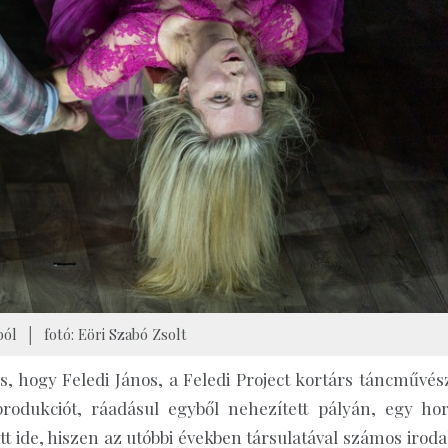
ból │ fotó: Eöri Szabó Zsolt
s, hogy Feledi János, a Feledi Project kortárs táncművész
produkciót, ráadásul egyből nehezített pályán, egy hor
t ide, hiszen az utóbbi években társulatával számos iroda