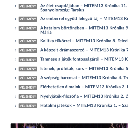
Az élet csapdájában – MITEM13 Krónika 11. K
VÉLEMÉNY
Spanyolország: Tarsius
Az emberrel együtt lélegző táj – MITEM13 K
VÉLEMÉNY
A hatalom börtönében – MITEM13 Krónika 9. 
VÉLEMÉNY
Mária
Kalitka tükörrel – MITEM13 Krónika 8. Feled
VÉLEMÉNY
A képzelt drámaszerző – MITEM13 Krónika 7. 
VÉLEMÉNY
Tanmese a játék fontosságáról – MITEM13 Kr
VÉLEMÉNY
Istenek, próféták, sors – MITEM13 Krónika 5.
VÉLEMÉNY
A szépség harcosai – MITEM13 Krónika 4. Tro
VÉLEMÉNY
Elérhetetlen álmaink – MITEM13 Krónika 3. Lib
VÉLEMÉNY
Nyelvjáték-filozófia – MITEM13 Krónika 2. L
VÉLEMÉNY
Hatalmi játékok – MITEM13 Krónika 1. – Szat
VÉLEMÉNY