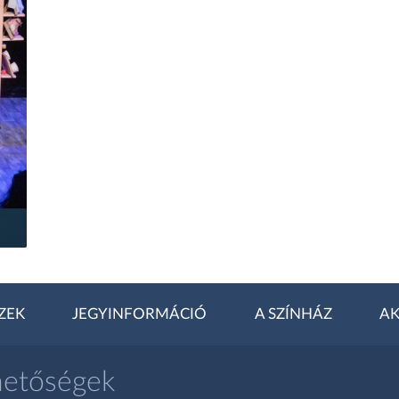
ZEK
JEGYINFORMÁCIÓ
A SZÍNHÁZ
AK
hetőségek