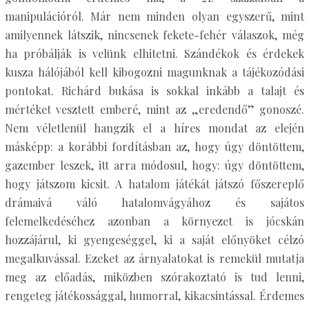
manipulációról. Már nem minden olyan egyszerű, mint
amilyennek látszik, nincsenek fekete-fehér válaszok, még
ha próbálják is velünk elhitetni. Szándékok és érdekek
kusza hálójából kell kibogozni magunknak a tájékozódási
pontokat. Richárd bukása is sokkal inkább a talajt és
mértéket vesztett emberé, mint az „eredendő” gonoszé.
Nem véletlenül hangzik el a híres mondat az elején
másképp: a korábbi fordításban az, hogy úgy döntöttem,
gazember leszek, itt arra módosul, hogy: úgy döntöttem,
hogy játszom kicsit. A hatalom játékát játszó főszereplő
drámaivá váló hatalomvágyához és sajátos
felemelkedéséhez azonban a környezet is jócskán
hozzájárul, ki gyengeséggel, ki a saját előnyöket célzó
megalkuvással. Ezeket az árnyalatokat is remekül mutatja
meg az előadás, miközben szórakoztató is tud lenni,
rengeteg játékossággal, humorral, kikacsintással. Érdemes