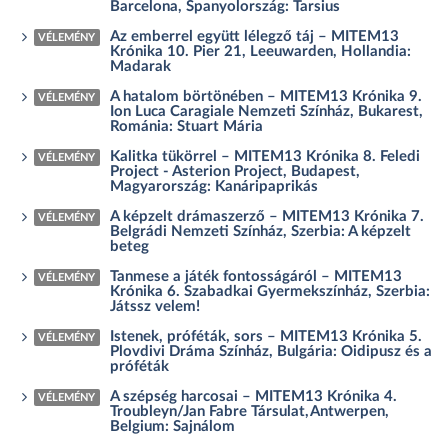
Barcelona, Spanyolország: Tarsius
Az emberrel együtt lélegző táj – MITEM13
VÉLEMÉNY
Krónika 10. Pier 21, Leeuwarden, Hollandia:
Madarak
A hatalom börtönében – MITEM13 Krónika 9.
VÉLEMÉNY
Ion Luca Caragiale Nemzeti Színház, Bukarest,
Románia: Stuart Mária
Kalitka tükörrel – MITEM13 Krónika 8. Feledi
VÉLEMÉNY
Project - Asterion Project, Budapest,
Magyarország: Kanáripaprikás
A képzelt drámaszerző – MITEM13 Krónika 7.
VÉLEMÉNY
Belgrádi Nemzeti Színház, Szerbia: A képzelt
beteg
Tanmese a játék fontosságáról – MITEM13
VÉLEMÉNY
Krónika 6. Szabadkai Gyermekszínház, Szerbia:
Játssz velem!
Istenek, próféták, sors – MITEM13 Krónika 5.
VÉLEMÉNY
Plovdivi Dráma Színház, Bulgária: Oidipusz és a
próféták
A szépség harcosai – MITEM13 Krónika 4.
VÉLEMÉNY
Troubleyn/Jan Fabre Társulat, Antwerpen,
Belgium: Sajnálom