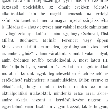
igazolt át a kitűnő sepsiszentgyörgyi Tamási Áron Színház
igazgatói pozíciójába, az elmúlt években jelentős
alkotásokkal írta be magát nemcsak az erdélyi
színháztörténetbe, hanem a magyar nyelvű színjátszáséba
is. Előadásai – ahogy egyszer már valahol megfogalmaztam
– világérzékeny alkotások, mindegy, hogy Csehovot, Füst
Milánt, Büchnert, Molnár Ferencet vagy éppen
Shakespeare-t állít a színpadra, egy dologban biztos lehet
az ember: „húz” valami váratlant, s mutat valami olyat,
amin érdemes tovább gondolkodni. A most látott III.
Richárdja is ilyen, váratlan és szokatlan megoldásokkal
mutat rá korunk egyik legnehezebben értelmezhető és
értékelhető rákfenéjére: a manipulációra. Külön erénye az
előadásnak, hogy minden ízében mentes az olcsó
aktuálpolitikai utalásoktól, mindenki értse arra, akire-
amire akarja, viszont a kérdésfeltevése nagyon is
egyértelmű: vajon tisztában vagyunk azzal, kik és hogyan,