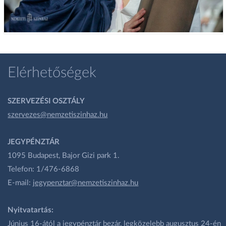
Elérhetőségek
SZERVEZÉSI OSZTÁLY
szervezes@nemzetiszinhaz.hu
JEGYPÉNZTÁR
1095 Budapest, Bajor Gizi park 1.
Telefon: 1/476-6868
E-mail:
jegypenztar@nemzetiszinhaz.hu
Nyitvatartás:
Június 16-ától a jegypénztár bezár, legközelebb augusztus 24-én