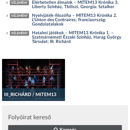
Elérhetetlen álmaink – MITEM13 Krónika 3.
VÉLEMÉNY
Liberty Színház, Tbiliszi, Georgia: Sztalker
Nyelvjáték-filozófia – MITEM13 Krónika 2.
VÉLEMÉNY
L’Union des Contraires, Franciaország:
Gondolatalakok
Hatalmi játékok – MITEM13 Krónika 1. –
VÉLEMÉNY
Szatmárnémeti Északi Színház, Harag György
Társulat: III. Richárd
III_RICHÁRD / MITEM13
Folyóirat kereső
Keresés