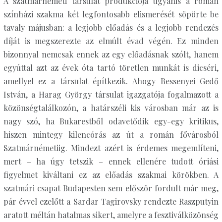
A szatmárnémeti társulat produkciója ugyanis a román
színházi szakma két legfontosabb elismerését söpörte be
tavaly májusban: a legjobb előadás és a legjobb rendezés
díját is megszerezte az elmúlt évad végén. Ez minden
bizonnyal nemcsak ennek az egy előadásnak szólt, hanem
egyúttal azt az évek óta tartó töretlen munkát is dicséri,
amellyel ez a társulat építkezik. Ahogy Bessenyei Gedő
István, a Harag György társulat igazgatója fogalmazott a
közönségtalálkozón, a határszéli kis városban már az is
nagy szó, ha Bukarestből odavetődik egy-egy kritikus,
hiszen mintegy kilencórás az út a román fővárosból
Szatmárnémetiig. Mindezt azért is érdemes megemlíteni,
mert – ha úgy tetszik – ennek ellenére tudott óriási
figyelmet kiváltani ez az előadás szakmai körökben. A
szatmári csapat Budapesten sem először fordult már meg,
pár évvel ezelőtt a Sardar Tagirovsky rendezte Raszputyin
aratott méltán hatalmas sikert, amelyre a fesztiválközönség