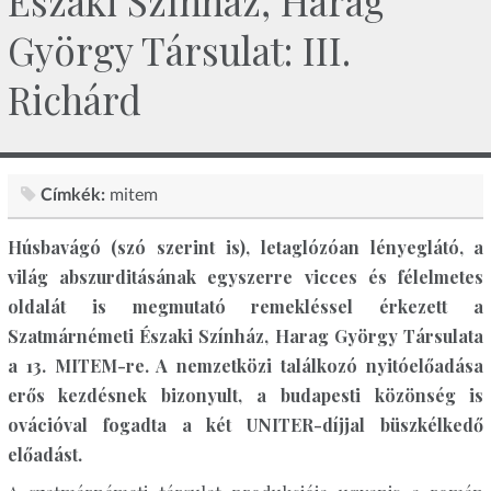
Északi Színház, Harag
György Társulat: III.
Richárd
Címkék:
mitem
Húsbavágó (szó szerint is), letaglózóan lényeglátó, a
világ abszurditásának egyszerre vicces és félelmetes
oldalát is megmutató remekléssel érkezett a
Szatmárnémeti Északi Színház, Harag György Társulata
a 13. MITEM-re. A nemzetközi találkozó nyitóelőadása
erős kezdésnek bizonyult, a budapesti közönség is
ovációval fogadta a két UNITER-díjjal büszkélkedő
előadást.