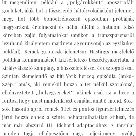
itt megemlíteni például a „polgárokként” aposztrofált
görlöket, akik hol a főszereplő háttérvokáljaként jelennek
meg, hol több bohóctréfaszerű epizódban próbálják
magyarázni, értelmezni és néha túlélni a hatalom felső
köreiben zajló folyamatokat (amikor a transzparensről
lezuhanó királytetem majdnem agyonnyomja az egyiküket
például). Remek groteszk jelenetsor Hastings megfelelő
politikai kommunikációt kikísérletező beszédgyakorlata, a
királyválasztó kampány, a hússzeleteléssel és osztogatással.
Szintén kiemelendő az ifjú York herceg epizódja, Jankó-
Szép Tamás, aki remekül hozza a tét nélkül szórakozó,
elkényeztetett „hülyegyereket”, akinek csak az a hecc a
fontos, hogy most mindenki azt csinálja, amit ő mond. Sok-
sok hasonló apró, remek ötlet és pontos figuraértelmezés
járul hozzá ehhez a szinte behatárolhatatlan stílusú, de
már-már abszurd III. Richárd-adaptációhoz. A társulat
minden tagja elképesztően nagy teljesítményt nyújt,