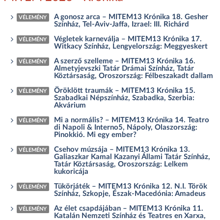
A gonosz arca – MITEM13 Krónika 18. Gesher
VÉLEMÉNY
Színház, Tel-Aviv-Jaffa, Izrael: III. Richárd
Végletek karneválja – MITEM13 Krónika 17.
VÉLEMÉNY
Witkacy Színház, Lengyelország: Meggyeskert
A szerző szelleme – MITEM13 Krónika 16.
VÉLEMÉNY
Almetyjevszki Tatár Drámai Színház, Tatár
Köztársaság, Oroszország: Félbeszakadt dallam
Öröklött traumák – MITEM13 Krónika 15.
VÉLEMÉNY
Szabadkai Népszínház, Szabadka, Szerbia:
Akvárium
Mi a normális? – MITEM13 Krónika 14. Teatro
VÉLEMÉNY
di Napoli & Interno5, Nápoly, Olaszország:
Pinokkió. Mi egy ember?
Csehov múzsája – MITEM13 Krónika 13.
VÉLEMÉNY
Galiaszkar Kamal Kazanyi Állami Tatár Színház,
Tatár Köztársaság, Oroszország: Lelkem
kukoricája
Tükörjáték – MITEM13 Krónika 12. N.I. Török
VÉLEMÉNY
Színház, Szkopje, Észak-Macedónia: Amadeus
Az élet csapdájában – MITEM13 Krónika 11.
VÉLEMÉNY
Katalán Nemzeti Színház és Teatres en Xarxa,