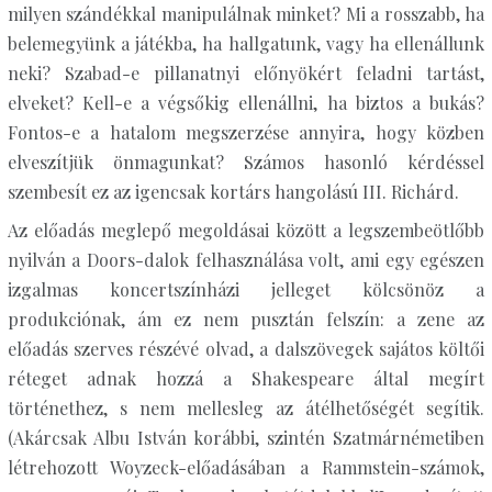
milyen szándékkal manipulálnak minket? Mi a rosszabb, ha
belemegyünk a játékba, ha hallgatunk, vagy ha ellenállunk
neki? Szabad-e pillanatnyi előnyökért feladni tartást,
elveket? Kell-e a végsőkig ellenállni, ha biztos a bukás?
Fontos-e a hatalom megszerzése annyira, hogy közben
elveszítjük önmagunkat? Számos hasonló kérdéssel
szembesít ez az igencsak kortárs hangolású III. Richárd.
Az előadás meglepő megoldásai között a legszembeötlőbb
nyilván a Doors-dalok felhasználása volt, ami egy egészen
izgalmas koncertszínházi jelleget kölcsönöz a
produkciónak, ám ez nem pusztán felszín: a zene az
előadás szerves részévé olvad, a dalszövegek sajátos költői
réteget adnak hozzá a Shakespeare által megírt
történethez, s nem mellesleg az átélhetőségét segítik.
(Akárcsak Albu István korábbi, szintén Szatmárnémetiben
létrehozott Woyzeck-előadásában a Rammstein-számok,