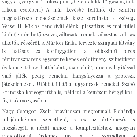
vagy a gyergyói, Tankcsapda-„betétdalokkal” gazdagított
Liliom esetében.) A már kevésbé feltűnő, de szintén
meghatározó előadáselemek közé sorolható a szöveg,
Vecsei H. Miklós rendkívül élénk, plasztikus és mai füllel
kitűnően érthető szövegváltozata remek választás volt az
alkotók részéről. A Márton Erika tervezte színpadi látvány
is hatásos és korfüggetlen: a többszintű piros
fémtranszparens egyszerre képes erődítmény-sziluettként
és koncertshow-háttérként „üzemelni”, a neonvilágítással
való játék pedig remekül hangsúlyozza a groteszk
játékelemeket. Utóbbit illetően ugyancsak remekel Szabó
Franciska koreográfiája is, például a kettőzött bérgyilkos-
figurák mozgásában.
Nagy Csongor Zsolt bravúrosan megformált Richárdja
tulajdonképpen szerethető, s ez az értelmezés is
hozzásegíti a nézőt ahhoz a komplexitáshoz, ahogyan
gondolkodni érdemes ma, a 21. században a