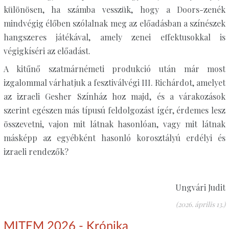
különösen, ha számba vesszük, hogy a Doors-zenék
mindvégig élőben szólalnak meg az előadásban a színészek
hangszeres játékával, amely zenei effektusokkal is
végigkíséri az előadást.
A kitűnő szatmárnémeti produkció után már most
izgalommal várhatjuk a fesztiválvégi III. Richárdot, amelyet
az izraeli Gesher Színház hoz majd, és a várakozások
szerint egészen más típusú feldolgozást ígér, érdemes lesz
összevetni, vajon mit látnak hasonlóan, vagy mit látnak
másképp az egyébként hasonló korosztályú erdélyi és
izraeli rendezők?
Ungvári Judit
(2026. április 13.)
MITEM 2026 - Krónika