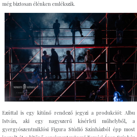
még biztosan élénken emlékszik.
Ezúttal is egy kitűnő rendező jegyzi a produkciót: Albu
István, aki egy nagyszerű kísérleti műhelyből, a
gyergyószentmiklósi Figura Stúdió Színházból épp most