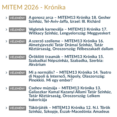
MITEM 2026 - Krónika
A gonosz arca – MITEM13 Krónika 18. Gesher
VÉLEMÉNY
Színház, Tel-Aviv-Jaffa, Izrael: III. Richárd
Végletek karneválja – MITEM13 Krónika 17.
VÉLEMÉNY
Witkacy Színház, Lengyelország: Meggyeskert
A szerző szelleme – MITEM13 Krónika 16.
VÉLEMÉNY
Almetyjevszki Tatár Drámai Színház, Tatár
Köztársaság, Oroszország: Félbeszakadt dallam
Öröklött traumák – MITEM13 Krónika 15.
VÉLEMÉNY
Szabadkai Népszínház, Szabadka, Szerbia:
Akvárium
Mi a normális? – MITEM13 Krónika 14. Teatro
VÉLEMÉNY
di Napoli & Interno5, Nápoly, Olaszország:
Pinokkió. Mi egy ember?
Csehov múzsája – MITEM13 Krónika 13.
VÉLEMÉNY
Galiaszkar Kamal Kazanyi Állami Tatár Színház,
Tatár Köztársaság, Oroszország: Lelkem
kukoricája
Tükörjáték – MITEM13 Krónika 12. N.I. Török
VÉLEMÉNY
Színház, Szkopje, Észak-Macedónia: Amadeus