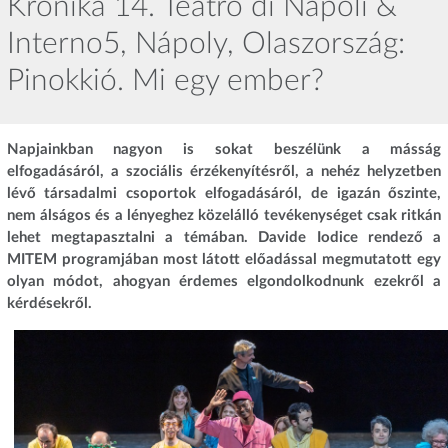
Krónika 14. Teatro di Napoli &
Interno5, Nápoly, Olaszország:
Pinokkió. Mi egy ember?
Napjainkban nagyon is sokat beszélünk a másság
elfogadásáról, a szociális érzékenyítésről, a nehéz helyzetben
lévő társadalmi csoportok elfogadásáról, de igazán őszinte,
nem álságos és a lényeghez közelálló tevékenységet csak ritkán
lehet megtapasztalni a témában. Davide Iodice rendező a
MITEM programjában most látott előadással megmutatott egy
olyan módot, ahogyan érdemes elgondolkodnunk ezekről a
kérdésekről.