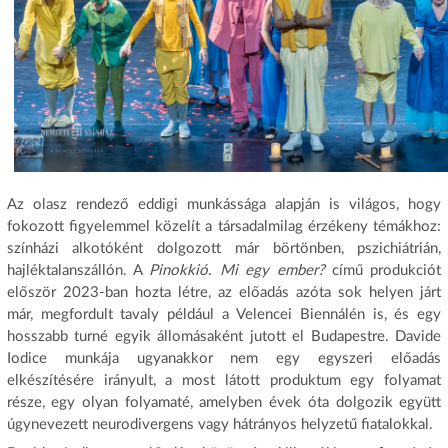
Az olasz rendező eddigi munkássága alapján is világos, hogy
fokozott figyelemmel közelít a társadalmilag érzékeny témákhoz:
színházi alkotóként dolgozott már börtönben, pszichiátrián,
hajléktalanszállón. A
Pinokkió. Mi egy ember?
című produkciót
először 2023-ban hozta létre, az előadás azóta sok helyen járt
már, megfordult tavaly például a Velencei Biennálén is, és egy
hosszabb turné egyik állomásaként jutott el Budapestre. Davide
Iodice munkája ugyanakkor nem egy egyszeri előadás
elkészítésére irányult, a most látott produktum egy folyamat
része, egy olyan folyamaté, amelyben évek óta dolgozik együtt
úgynevezett neurodivergens vagy hátrányos helyzetű fiatalokkal.