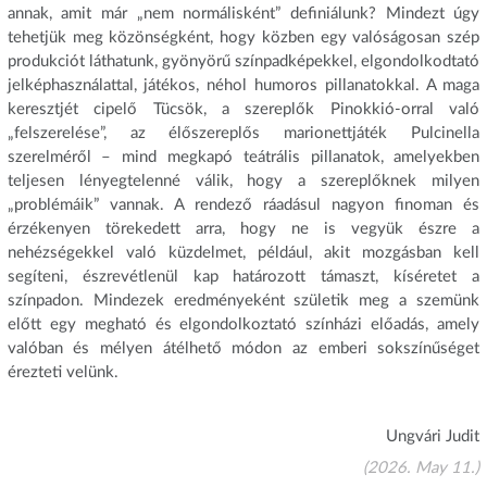
annak, amit már „nem normálisként” definiálunk? Mindezt úgy
tehetjük meg közönségként, hogy közben egy valóságosan szép
produkciót láthatunk, gyönyörű színpadképekkel, elgondolkodtató
jelképhasználattal, játékos, néhol humoros pillanatokkal. A maga
keresztjét cipelő Tücsök, a szereplők Pinokkió-orral való
„felszerelése”, az élőszereplős marionettjáték Pulcinella
szerelméről – mind megkapó teátrális pillanatok, amelyekben
teljesen lényegtelenné válik, hogy a szereplőknek milyen
„problémáik” vannak. A rendező ráadásul nagyon finoman és
érzékenyen törekedett arra, hogy ne is vegyük észre a
nehézségekkel való küzdelmet, például, akit mozgásban kell
segíteni, észrevétlenül kap határozott támaszt, kíséretet a
színpadon. Mindezek eredményeként születik meg a szemünk
előtt egy megható és elgondolkoztató színházi előadás, amely
valóban és mélyen átélhető módon az emberi sokszínűséget
érezteti velünk.
Ungvári Judit
(2026. May 11.)