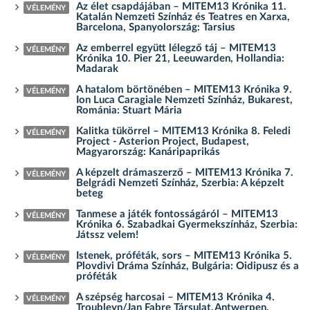
Az élet csapdájában – MITEM13 Krónika 11.
VÉLEMÉNY
Katalán Nemzeti Színház és Teatres en Xarxa,
Barcelona, Spanyolország: Tarsius
Az emberrel együtt lélegző táj – MITEM13
VÉLEMÉNY
Krónika 10. Pier 21, Leeuwarden, Hollandia:
Madarak
A hatalom börtönében – MITEM13 Krónika 9.
VÉLEMÉNY
Ion Luca Caragiale Nemzeti Színház, Bukarest,
Románia: Stuart Mária
Kalitka tükörrel – MITEM13 Krónika 8. Feledi
VÉLEMÉNY
Project - Asterion Project, Budapest,
Magyarország: Kanáripaprikás
A képzelt drámaszerző – MITEM13 Krónika 7.
VÉLEMÉNY
Belgrádi Nemzeti Színház, Szerbia: A képzelt
beteg
Tanmese a játék fontosságáról – MITEM13
VÉLEMÉNY
Krónika 6. Szabadkai Gyermekszínház, Szerbia:
Játssz velem!
Istenek, próféták, sors – MITEM13 Krónika 5.
VÉLEMÉNY
Plovdivi Dráma Színház, Bulgária: Oidipusz és a
próféták
A szépség harcosai – MITEM13 Krónika 4.
VÉLEMÉNY
Troubleyn/Jan Fabre Társulat, Antwerpen,