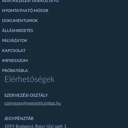
ADATKEZELÉSI TÁJÉKOZTATÓ
NYOMTATHATÓ MŰSOR
DOKUMENTUMOK
ÁLLÁSHIRDETÉS
PÁLYÁZATOK
KAPCSOLAT
IMPRESSZUM
PRÓBATÁBLA
Elérhetőségek
SZERVEZÉSI OSZTÁLY
szervezes@nemzetiszinhaz.hu
JEGYPÉNZTÁR
1095 Budapest, Bajor Gizi park 1.