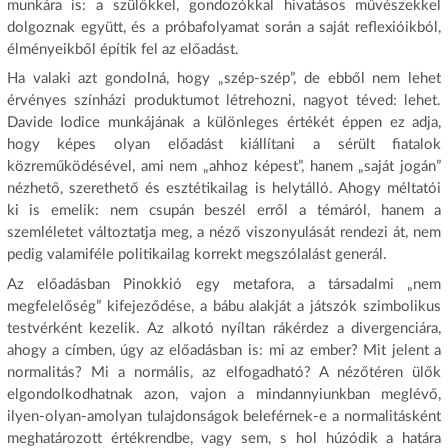
munkára is: a szülőkkel, gondozókkal hivatásos művészekkel
dolgoznak együtt, és a próbafolyamat során a saját reflexióikból,
élményeikből építik fel az előadást.
Ha valaki azt gondolná, hogy „szép-szép”, de ebből nem lehet
érvényes színházi produktumot létrehozni, nagyot téved: lehet.
Davide Iodice munkájának a különleges értékét éppen ez adja,
hogy képes olyan előadást kiállítani a sérült fiatalok
közreműködésével, ami nem „ahhoz képest”, hanem „saját jogán”
nézhető, szerethető és esztétikailag is helytálló. Ahogy méltatói
ki is emelik: nem csupán beszél erről a témáról, hanem a
szemléletet változtatja meg, a néző viszonyulását rendezi át, nem
pedig valamiféle politikailag korrekt megszólalást generál.
Az előadásban Pinokkió egy metafora, a társadalmi „nem
megfelelőség” kifejeződése, a bábu alakját a játszók szimbolikus
testvérként kezelik. Az alkotó nyíltan rákérdez a divergenciára,
ahogy a címben, úgy az előadásban is: mi az ember? Mit jelent a
normalitás? Mi a normális, az elfogadható? A nézőtéren ülők
elgondolkodhatnak azon, vajon a mindannyiunkban meglévő,
ilyen-olyan-amolyan tulajdonságok beleférnek-e a normalitásként
meghatározott értékrendbe, vagy sem, s hol húzódik a határa