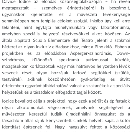
Davide Iodice az előadás közönségtalálkozóján – fia révén
megtapasztalt – személyes érintettségéről is beszámolt,
ugyanakkor kijelentette, ez a művészeti tevékenysége
semmiképpen nem terápiás célokat szolgál. Inkább úgy kell erre
tekinteni, mint egyfajta műhelymunkára vagy laboratóriumra,
amelyben speciális helyzetű résztvevőkkel alkot közösen. Az
általa alapított Scuola Elementare del Teatro jelenti a szakmai
hátteret az olyan inkluzív előadásokhoz, mint a Pinokkió. Ebben a
projektben és az előadásban Asperger-szindrómás, Down-
szindrómás, különböző spektrumú autizmussal küzdők,
mozgásukban korlátozottak vagy más hátrányos helyzetben lévők
vesznek részt, olyan hozzájuk tartozó segítőkkel (szülők,
testvérek), akiknek köszönhetően gyakorlatilag és átvitt
értelemben egyaránt áthidalhatóvá válnak a szakadékok a speciális
helyzetűek és a társadalom elfogadott tagjai között.
Iodice bevallott célja a projekttel, hogy ezek a sérült és ép fiatalok
olyan alkotómunkát végezzenek, amelynek segítségével a
művészeten keresztül tudják újradefiniálni önmagukat és a
társadalom által rájuk kényszerített címkék helyett saját, alkotói
identitást építsenek fel. Nagy hangsúlyt fektet a közösségi