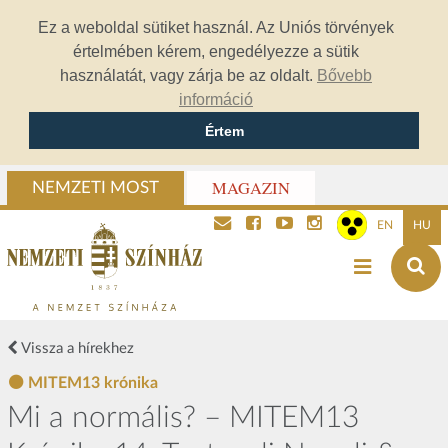
Ez a weboldal sütiket használ. Az Uniós törvények
értelmében kérem, engedélyezze a sütik
használatát, vagy zárja be az oldalt.
Bővebb
információ
Értem
MAGAZIN
NEMZETI MOST
EN
HU
Vissza a hírekhez
MITEM13 krónika
Mi a normális? – MITEM13