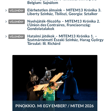
Belgium: Sajnálom
Elérhetetlen álmaink – MITEM13 Krónika 3.
VÉLEMÉNY
Liberty Színház, Tbiliszi, Georgia: Sztalker
Nyelvjáték-filozófia – MITEM13 Krónika 2.
VÉLEMÉNY
L’Union des Contraires, Franciaország:
Gondolatalakok
Hatalmi játékok – MITEM13 Krónika 1. –
VÉLEMÉNY
Szatmárnémeti Északi Színház, Harag György
Társulat: III. Richárd
PINOKKIO. MI EGY EMBER? / MITEM 2026