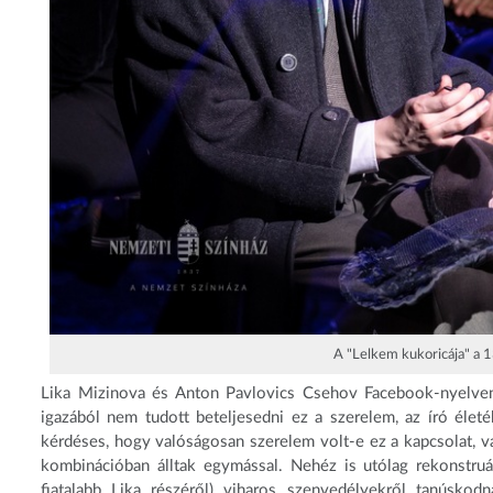
A "Lelkem kukoricája" a 
Lika Mizinova és Anton Pavlovics Csehov Facebook-nyelven 
igazából nem tudott beteljesedni ez a szerelem, az író élet
kérdéses, hogy valóságosan szerelem volt-e ez a kapcsolat, v
kombinációban álltak egymással. Nehéz is utólag rekonstruál
fiatalabb Lika részéről) viharos szenvedélyekről tanúskod