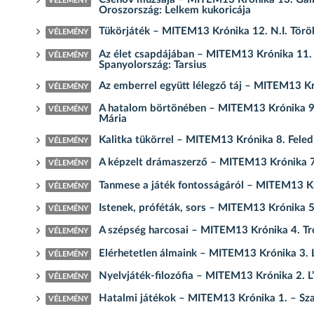
VÉLEMÉNY
Oroszország: Lelkem kukoricája
Tükörjáték – MITEM13 Krónika 12. N.I. Törö
VÉLEMÉNY
Az élet csapdájában – MITEM13 Krónika 11. K
VÉLEMÉNY
Spanyolország: Tarsius
Az emberrel együtt lélegző táj – MITEM13 K
VÉLEMÉNY
A hatalom börtönében – MITEM13 Krónika 9. 
VÉLEMÉNY
Mária
Kalitka tükörrel – MITEM13 Krónika 8. Feled
VÉLEMÉNY
A képzelt drámaszerző – MITEM13 Krónika 7. 
VÉLEMÉNY
Tanmese a játék fontosságáról – MITEM13 Kr
VÉLEMÉNY
Istenek, próféták, sors – MITEM13 Krónika 5.
VÉLEMÉNY
A szépség harcosai – MITEM13 Krónika 4. Tro
VÉLEMÉNY
Elérhetetlen álmaink – MITEM13 Krónika 3. Lib
VÉLEMÉNY
Nyelvjáték-filozófia – MITEM13 Krónika 2. L
VÉLEMÉNY
Hatalmi játékok – MITEM13 Krónika 1. – Szat
VÉLEMÉNY