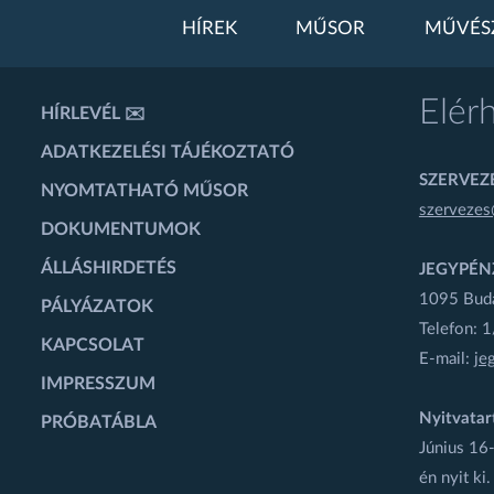
HÍREK
MŰSOR
MŰVÉS
Elér
HÍRLEVÉL ✉️
ADATKEZELÉSI TÁJÉKOZTATÓ
SZERVEZÉ
NYOMTATHATÓ MŰSOR
szervezes
DOKUMENTUMOK
ÁLLÁSHIRDETÉS
JEGYPÉN
1095 Budap
PÁLYÁZATOK
Telefon: 
KAPCSOLAT
E-mail:
je
IMPRESSZUM
Nyitvatar
PRÓBATÁBLA
Június 16-
én nyit ki.