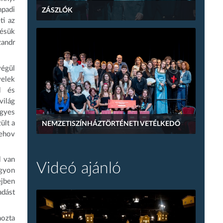
npadi
ZÁSZLÓK
ti az
zésük
zandr
végül
velek
l és
világ
ügyes
ült a
NEMZETISZÍNHÁZTÖRTÉNETI VETÉLKEDŐ
sehov
l van
Videó ajánló
agyon
ejben
adást
hozta