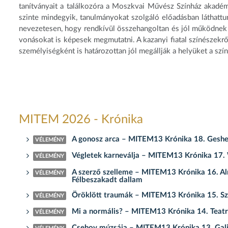
tanítványait a találkozóra a Moszkvai Művész Színház akadémi
szinte mindegyik, tanulmányokat szolgáló előadásban láthattun
nevezetesen, hogy rendkívül összehangoltan és jól működnek 
vonásokat is képesek megmutatni. A kazanyi fiatal színészekről
személyiségként is határozottan jól megállják a helyüket a szín
MITEM 2026 - Krónika
A gonosz arca – MITEM13 Krónika 18. Gesher Sz
VÉLEMÉNY
Végletek karneválja – MITEM13 Krónika 17. 
VÉLEMÉNY
A szerző szelleme – MITEM13 Krónika 16. Alm
VÉLEMÉNY
Félbeszakadt dallam
Öröklött traumák – MITEM13 Krónika 15. Sz
VÉLEMÉNY
Mi a normális? – MITEM13 Krónika 14. Teatro
VÉLEMÉNY
Csehov múzsája – MITEM13 Krónika 13. Galias