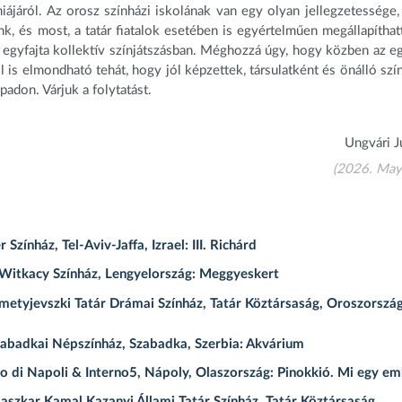
ájáról. Az orosz színházi iskolának van egy olyan jellegzetessége,
k, és most, a tatár fiatalok esetében is egyértelműen megállapíthat
egyfajta kollektív színjátszásban. Méghozzá úgy, hogy közben az e
 is elmondható tehát, hogy jól képzettek, társulatként és önálló szí
padon. Várjuk a folytatást.
Ungvári 
(2026. May
ínház, Tel-Aviv-Jaffa, Izrael: III. Richárd
Witkacy Színház, Lengyelország: Meggyeskert
etyjevszki Tatár Drámai Színház, Tatár Köztársaság, Oroszország
abadkai Népszínház, Szabadka, Szerbia: Akvárium
 di Napoli & Interno5, Nápoly, Olaszország: Pinokkió. Mi egy e
zkar Kamal Kazanyi Állami Tatár Színház, Tatár Köztársaság,