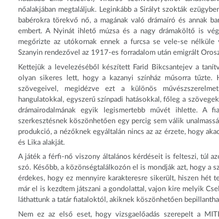
nőalakjában megtaláljuk. Leginkább a Sirályt szokták ezügyben
babérokra törekvő nő, a magának való drámaíró és annak barát
embert. A Nyinát ihlető múzsa és a nagy drámaköltő is vég
megőrizte az utókornak ennek a furcsa se vele-se nélküle 
Szanyin rendezővel az 1917-es forradalom után emigrált Orosz
Kettejük a levelezéséből készített Farid Bikcsantejev a taní
olyan sikeres lett, hogy a kazanyi színház műsorra tűzte. 
szövegeivel, megidézve ezt a különös művészszerelmet
hangulatokkal, egyszerű színpadi hatásokkal, főleg a szövegek
drámairodalmának egyik legismertebb művét ihlette. A fia
szerkesztésnek köszönhetően egy percig sem válik unalmassá 
produkció, a nézőknek egyáltalán nincs az az érzete, hogy aka
és Lika alakját.
A játék a férfi-nő viszony általános kérdéseit is felteszi, tú
szó. Később, a közönségtalálkozón el is mondják azt, hogy a 
érdekes, hogy ez mennyire karakteresre sikerült, hiszen hét t
már el is kezdtem játszani a gondolattal, vajon kire melyik Cs
láthattunk a tatár fiataloktól, akiknek köszönhetően bepillant
Nem ez az első eset, hogy vizsgaelőadás szerepelt a MIT