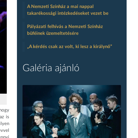
A Nemzeti Színház a mai nappal
takarékossági intézkedéseket vezet be
Pályázati felhívás a Nemzeti Színház
büféinek üzemeltetésére
„A kérdés csak az volt, ki lesz a királynő”
Galéria ajánló
 hogy
az is
ilyen
évvel
ennyi