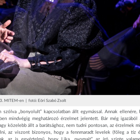
13. MITEM-en | fotó: Eöri Szabó Zsolt
szólva „bonyolult” kapcsolatban állt egymással. Annak ellenére,
ében mindvégig meghatározó érzelmet jelentett. Bár még igazából 
agy közelebb állt a barátsághoz, nem tudni pontosan, az érzelmek m
ni, az viszont bizonyos, hogy a fennmaradt levelek (főleg a tíz 
nak, az is egyértelmű, hogy Lika „nyomait” az író szinte valam