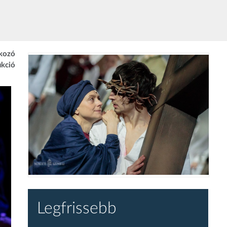
lkozó
ukció
Legfrissebb