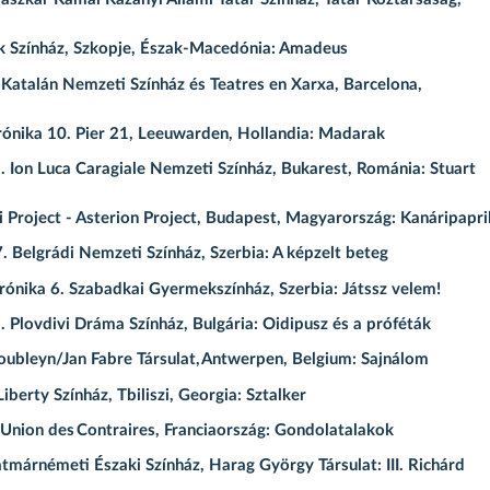
k Színház, Szkopje, Észak-Macedónia: Amadeus
atalán Nemzeti Színház és Teatres en Xarxa, Barcelona,
rónika 10. Pier 21, Leeuwarden, Hollandia: Madarak
Ion Luca Caragiale Nemzeti Színház, Bukarest, Románia: Stuart
i Project - Asterion Project, Budapest, Magyarország: Kanáripapri
Belgrádi Nemzeti Színház, Szerbia: A képzelt beteg
ónika 6. Szabadkai Gyermekszínház, Szerbia: Játssz velem!
 Plovdivi Dráma Színház, Bulgária: Oidipusz és a próféták
ubleyn/Jan Fabre Társulat, Antwerpen, Belgium: Sajnálom
erty Színház, Tbiliszi, Georgia: Sztalker
’Union des Contraires, Franciaország: Gondolatalakok
márnémeti Északi Színház, Harag György Társulat: III. Richárd