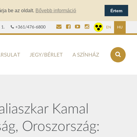
rja be az oldalt.
Bővebb információ
Értem
 1.
+361/476-6800
EN
HU
ÁRSULAT
JEGY/BÉRLET
A SZÍNHÁZ
liaszkar Kamal
ság, Oroszország: