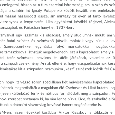
 emlegetni, hiszen az a fura szerelmi háromszög, ami a szép és szí
ja, a szintén író Ignaty Potapenko között feszült, erre emlékezte
ül mással házasodott össze, ám mintegy tíz éven át tartó levele
viszonynak a lenyomatát. Lika egyébként későbbi férjével, Aleks
országból, és Párizsban hunyt el, 1937-ben.
tványaival egy izgalmas kis előadást, amely stúdiumnak indult, ám 
Hét fiatal színész és színésznő játszik, mókázik vagy búsul a le
. Szerepcserékkel, egymásba folyó mondatokkal, mozgásokka
re támaszkodva láthatjuk megelevenedni ezt a kapcsolatot, amely a 
tal tatár színészek bravúros és átélt játékának, valamint az 
a színpadi cselekmény. Annak ellenére, hogy vizsgaelőadásnak kész
démistákat lát a színpadon, számunkra „kész” színészek idézik fel C
l azon, hogy itt végső soron speciálisan két művészember kapcsolatáró
színészek megpróbálták a magukban élő Csehovot és Likát kutatni, n
eljesen különböző férfi- és nőtípus formálódott meg a színpadon. F
ehov-szerepet osztanám ki, ha rám lenne bízva. Üde, felszabadító elő
hattunk a drámaíró viszonylag kevéssé ismert magánéletébe is.
EM-en, hiszen évekkel korábban Viktor Rizsakov is többször el