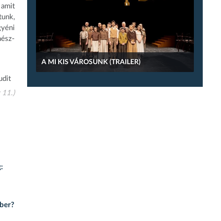
 amit
tunk,
gyéni
nész-
A MI KIS VÁROSUNK (TRAILER)
Judit
 11.)
:
mber?