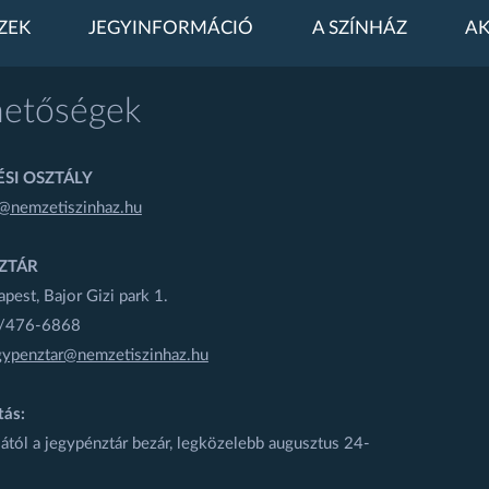
ZEK
JEGYINFORMÁCIÓ
A SZÍNHÁZ
AK
hetőségek
SI OSZTÁLY
@nemzetiszinhaz.hu
ZTÁR
est, Bajor Gizi park 1.
1/476-6868
gypenztar@nemzetiszinhaz.hu
tás:
ától a jegypénztár bezár, legközelebb augusztus 24-