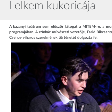
Lelkem kukoricája
A kazanyi teátrum sem először látogat a MITEM-re, a mos
programjában. A színház művészeti vezetője, Farid Bikcsant
Csehov viharos szerelmének történetét dolgozta fel.