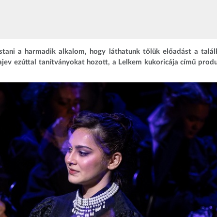
tani a harmadik alkalom, hogy láthatunk tőlük előadást a talá
ajev ezúttal tanítványokat hozott, a Lelkem kukoricája című prod