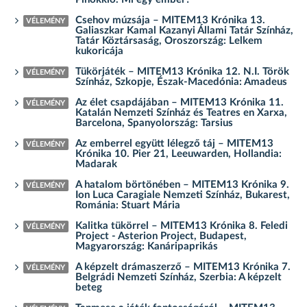
Csehov múzsája – MITEM13 Krónika 13.
VÉLEMÉNY
Galiaszkar Kamal Kazanyi Állami Tatár Színház,
Tatár Köztársaság, Oroszország: Lelkem
kukoricája
Tükörjáték – MITEM13 Krónika 12. N.I. Török
VÉLEMÉNY
Színház, Szkopje, Észak-Macedónia: Amadeus
Az élet csapdájában – MITEM13 Krónika 11.
VÉLEMÉNY
Katalán Nemzeti Színház és Teatres en Xarxa,
Barcelona, Spanyolország: Tarsius
Az emberrel együtt lélegző táj – MITEM13
VÉLEMÉNY
Krónika 10. Pier 21, Leeuwarden, Hollandia:
Madarak
A hatalom börtönében – MITEM13 Krónika 9.
VÉLEMÉNY
Ion Luca Caragiale Nemzeti Színház, Bukarest,
Románia: Stuart Mária
Kalitka tükörrel – MITEM13 Krónika 8. Feledi
VÉLEMÉNY
Project - Asterion Project, Budapest,
Magyarország: Kanáripaprikás
A képzelt drámaszerző – MITEM13 Krónika 7.
VÉLEMÉNY
Belgrádi Nemzeti Színház, Szerbia: A képzelt
beteg