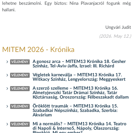
lehetne beszámolni. Egy biztos: Nina Plavanjacról fogunk még
hallani.
Ungvári Judit
(2026. May 12.)
MITEM 2026 - Krónika
A gonosz arca – MITEM13 Krónika 18. Gesher
VÉLEMÉNY
Színház, Tel-Aviv-Jaffa, Izrael: III. Richárd
Végletek karneválja – MITEM13 Krónika 17.
VÉLEMÉNY
Witkacy Színház, Lengyelország: Meggyeskert
A szerző szelleme – MITEM13 Krónika 16.
VÉLEMÉNY
Almetyjevszki Tatár Drámai Színház, Tatár
Köztársaság, Oroszország: Félbeszakadt dallam
Öröklött traumák – MITEM13 Krónika 15.
VÉLEMÉNY
Szabadkai Népszínház, Szabadka, Szerbia:
Akvárium
Mi a normális? – MITEM13 Krónika 14. Teatro
VÉLEMÉNY
di Napoli & Interno5, Nápoly, Olaszország:
Pinokkió. Mi egy ember?