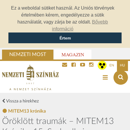
Ez a weboldal sütiket használ. Az Uniós törvények
értelmében kérem, engedélyezze a sütik
használatát, vagy zárja be az oldalt.
Bővebb
információ
Értem
MAGAZIN
NEMZETI MOST
EN
HU
Vissza a hírekhez
MITEM13 krónika
Öröklött traumák – MITEM13