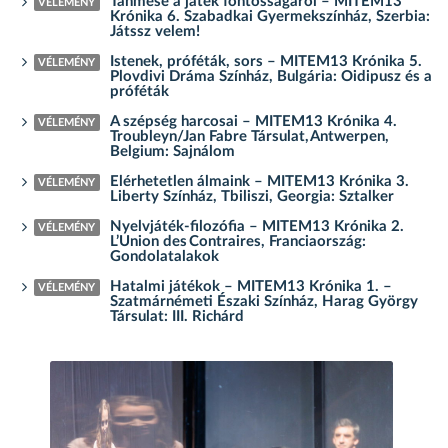
Tanmese a játék fontosságáról – MITEM13
VÉLEMÉNY
Krónika 6. Szabadkai Gyermekszínház, Szerbia:
Játssz velem!
Istenek, próféták, sors – MITEM13 Krónika 5.
VÉLEMÉNY
Plovdivi Dráma Színház, Bulgária: Oidipusz és a
próféták
A szépség harcosai – MITEM13 Krónika 4.
VÉLEMÉNY
Troubleyn/Jan Fabre Társulat, Antwerpen,
Belgium: Sajnálom
Elérhetetlen álmaink – MITEM13 Krónika 3.
VÉLEMÉNY
Liberty Színház, Tbiliszi, Georgia: Sztalker
Nyelvjáték-filozófia – MITEM13 Krónika 2.
VÉLEMÉNY
L’Union des Contraires, Franciaország:
Gondolatalakok
Hatalmi játékok – MITEM13 Krónika 1. –
VÉLEMÉNY
Szatmárnémeti Északi Színház, Harag György
Társulat: III. Richárd