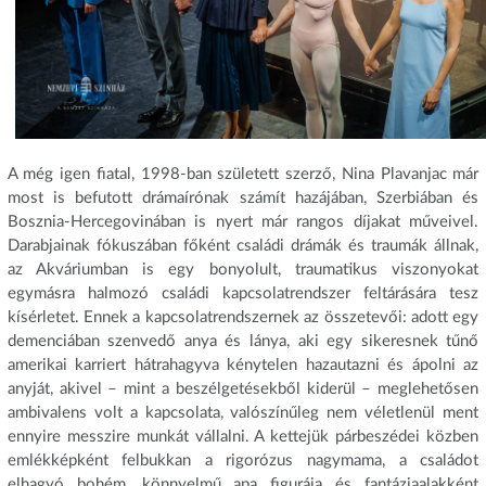
A még igen fiatal, 1998-ban született szerző, Nina Plavanjac már
most is befutott drámaírónak számít hazájában, Szerbiában és
Bosznia-Hercegovinában is nyert már rangos díjakat műveivel.
Darabjainak fókuszában főként családi drámák és traumák állnak,
az Akváriumban is egy bonyolult, traumatikus viszonyokat
egymásra halmozó családi kapcsolatrendszer feltárására tesz
kísérletet. Ennek a kapcsolatrendszernek az összetevői: adott egy
demenciában szenvedő anya és lánya, aki egy sikeresnek tűnő
amerikai karriert hátrahagyva kénytelen hazautazni és ápolni az
anyját, akivel – mint a beszélgetésekből kiderül – meglehetősen
ambivalens volt a kapcsolata, valószínűleg nem véletlenül ment
ennyire messzire munkát vállalni. A kettejük párbeszédei közben
emlékképként felbukkan a rigorózus nagymama, a családot
elhagyó bohém, könnyelmű apa figurája és fantáziaalakként