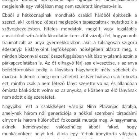
megjelenik egy valójában meg nem született lánytestvér is.
Ebből a hétköznapinak mondható családi hálóból építkezik a
szerző, aki korához képest meglepően tapasztaltnak mutatkozik a
szövegkezelésben, hiteles mondatok, megélt vagy legalábbis
annak tűnő szituációk láncolatán keresztül vázolja fel, hogyan volt
traumatizált az anya gyermekkorában, akit a túlságosan szigorú
édesanyja kislányként legfőképpen nőiségében alázott meg, s
minden bizonnyal ezzel összefüggésben vált bizonytalanná aztán a
párkapcsolatában is. Az őt elhagyó férj-apa elvesztése, s az anya
befeléfordulása pedig a lányában hagyhatott mély sebeket és
ráadásul kiderül: a meg nem született testvér hiátusa csak fokozta
ezt, mintha csak a nem létező lányt szerette volna, és állandóan
őmiatta bánkódott volna ez az anyuka, s közben az élő lányának
nem adott elég szeretetet.
Nagyjából ezt a családképet vázolja Nina Plavanjac darabja,
amelynek három női generációja a nőkkel szembeni társadalmi
elnyomás három különböző fokozatát mutatja meg. A nagymama,
akinek keménysége valószínűleg abból fakad, hogy
munkásnőként helyt kell állnia egy férfiak irányította világban,