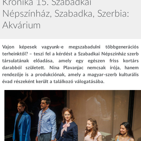
Krónika 15. Szabadkai
Népszínház, Szabadka, Szerbia:
Akvárium
Vajon képesek vagyunk-e megszabadulni többgenerációs
terheinktől? – teszi fel a kérdést a Szabadkai Népszínház szerb
társulatának előadása, amely egy egészen friss kortárs
darabból született. Nina Plavanjac nemcsak írója, hanem
rendezője is a produkciónak, amely a magyar-szerb kulturális
évad részeként került a találkozó válogatásába.