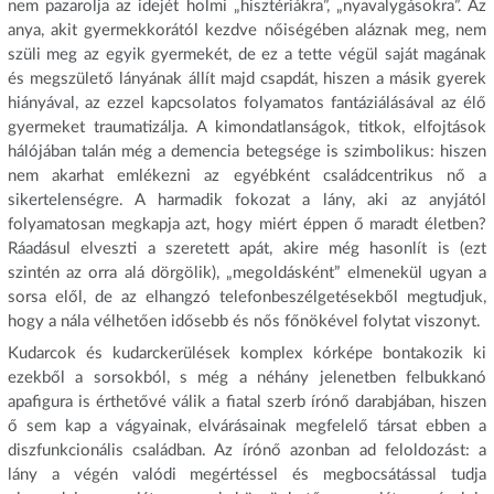
nem pazarolja az idejét holmi „hisztériákra”, „nyavalygásokra”. Az
anya, akit gyermekkorától kezdve nőiségében aláznak meg, nem
szüli meg az egyik gyermekét, de ez a tette végül saját magának
és megszülető lányának állít majd csapdát, hiszen a másik gyerek
hiányával, az ezzel kapcsolatos folyamatos fantáziálásával az élő
gyermeket traumatizálja. A kimondatlanságok, titkok, elfojtások
hálójában talán még a demencia betegsége is szimbolikus: hiszen
nem akarhat emlékezni az egyébként családcentrikus nő a
sikertelenségre. A harmadik fokozat a lány, aki az anyjától
folyamatosan megkapja azt, hogy miért éppen ő maradt életben?
Ráadásul elveszti a szeretett apát, akire még hasonlít is (ezt
szintén az orra alá dörgölik), „megoldásként” elmenekül ugyan a
sorsa elől, de az elhangzó telefonbeszélgetésekből megtudjuk,
hogy a nála vélhetően idősebb és nős főnökével folytat viszonyt.
Kudarcok és kudarckerülések komplex kórképe bontakozik ki
ezekből a sorsokból, s még a néhány jelenetben felbukkanó
apafigura is érthetővé válik a fiatal szerb írónő darabjában, hiszen
ő sem kap a vágyainak, elvárásainak megfelelő társat ebben a
diszfunkcionális családban. Az írónő azonban ad feloldozást: a
lány a végén valódi megértéssel és megbocsátással tudja