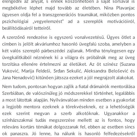
elengedni az anyját, s ennek köszönhetően a saját sorsával is
megbékélve léphet majd tovább az életében. Nina Plavanjac
ügyesen oldja fel a transzgenerációs traumákat, miközben pontos
pszichológiai „vegyelemzést” ad a szereplők motivációiról,
beállítódásairól tetteiről.
A szerzőnő rendezése is egyszerű vonalvezetésű. Ügyes ötlet a
címben is jelölt akváriumhoz hasonló üvegfalú szoba, amelyben a
két valós szereplő párbeszédei zajlanak. Mintha ténylegesen egy
üvegkalitkából néznének ki a világra és próbálnák meg az üveg
torzítása ellenére értelmezni az életüket. Az öt színész (Suzana
Vuković, Marija Feldeši, Srđan Sekulić, Aleksandra Belošević és
Jana Nenadović) kitűnően játssza ezeket a jól megrajzolt alakokat.
Nem tudom, pontosan hogyan zajlik a fiatal drámaírók mentorálása
Szerbiában, de valószínűleg jó módszerekkel történhet, legalábbis
a most látottak alapján. Nyilvánvalóan minden esetben a gyakorlat
a legjobb mentora ezeknek a törekvéseknek, ez a lehetőségük
ezek szerint megvan a szerb alkotóknak. Ugyanakkor a
színházszakmai tudás megszerzése mellett az is fontos, hogy
releváns kortárs témákat dolgozzanak fel, ebben az esetben sincs
ok panaszra. Jó lenne, ha nálunk is hasonló felfedezésekről