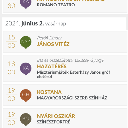
KA
30
ROMANO TEATRO
2024.
június 2.
vasárnap
15
Petőfi Sándor
NSZ
JÁNOS VITÉZ
00
Írta és összeállította: Lukácsy György
18
HAZATÉRÉS
KA
00
Misztériumjáték Esterházy János gróf
életéről
19
KOSTANA
GH
00
MAGYARORSZÁGI SZERB SZÍNHÁZ
19
NYÁRI OSZKÁR
BG
00
SZÍNÉSZPORTRÉ