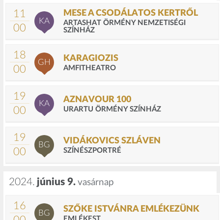
11
MESE A CSODÁLATOS KERTRŐL
KA
ARTASHAT ÖRMÉNY NEMZETISÉGI
00
SZÍNHÁZ
18
KARAGIOZIS
GH
00
AMFITHEATRO
19
AZNAVOUR 100
KA
00
URARTU ÖRMÉNY SZÍNHÁZ
19
VIDÁKOVICS SZLÁVEN
BG
00
SZÍNÉSZPORTRÉ
2024.
június 9.
vasárnap
16
SZŐKE ISTVÁNRA EMLÉKEZÜNK
BG
EMLÉKEST