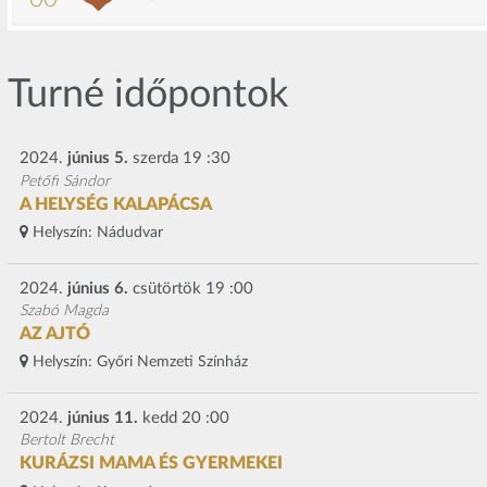
Turné időpontok
2024.
június 5.
szerda 19 :30
Petőfi Sándor
A HELYSÉG KALAPÁCSA
Helyszín:
Nádudvar
2024.
június 6.
csütörtök 19 :00
Szabó Magda
AZ AJTÓ
Helyszín:
Győri Nemzeti Színház
2024.
június 11.
kedd 20 :00
Bertolt Brecht
KURÁZSI MAMA ÉS GYERMEKEI