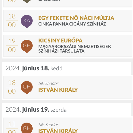
00
18
EGY FEKETE NŐ NÁCI MÚLTJA
KA
00
CINKA PANNA CIGÁNY SZÍNHÁZ
19
KICSINY EURÓPA
GH
MAGYARORSZÁGI NEMZETISÉGEK
00
SZÍNHÁZI TÁRSULATA
2024.
június 18.
kedd
18
Sík Sándor
GH
ISTVÁN KIRÁLY
00
2024.
június 19.
szerda
11
Sík Sándor
GH
ISTVÁN KIRÁLY
00