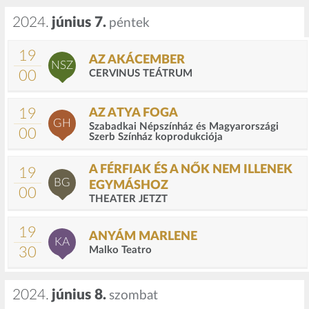
2024.
június 7.
péntek
19
AZ AKÁCEMBER
NSZ
00
CERVINUS TEÁTRUM
19
AZ ATYA FOGA
GH
Szabadkai Népszínház és Magyarországi
00
Szerb Színház koprodukciója
A FÉRFIAK ÉS A NŐK NEM ILLENEK
19
BG
EGYMÁSHOZ
00
THEATER JETZT
19
ANYÁM MARLENE
KA
30
Malko Teatro
2024.
június 8.
szombat