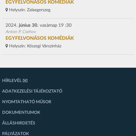
EGYFELVONÁSOS KOMÉDIÁK
Helyszín:
Zalaegerszeg
2024.
június 30.
vasárnap 19 :30
Anton P. Csehov
EGYFELVONÁSOS KOMÉDIÁK
Helyszín:
Kőszegi Várszínház
HÍRLEVÉL ✉️
ADATKEZELÉSI TÁJÉKOZTATÓ
NYOMTATHATÓ MŰSOR
DOKUMENTUMOK
ÁLLÁSHIRDETÉS
PÁLYÁZATOK