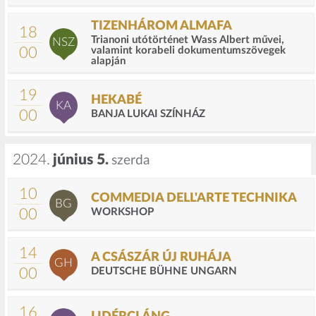
TIZENHÁROM ALMAFA
18
Trianoni utótörténet Wass Albert művei,
NSZ
00
valamint korabeli dokumentumszövegek
alapján
19
HEKABÉ
KA
00
BANJA LUKAI SZÍNHÁZ
2024.
június 5.
szerda
10
COMMEDIA DELL'ARTE TECHNIKA
BG
00
WORKSHOP
14
A CSÁSZÁR ÚJ RUHÁJA
GH
00
DEUTSCHE BÜHNE UNGARN
16