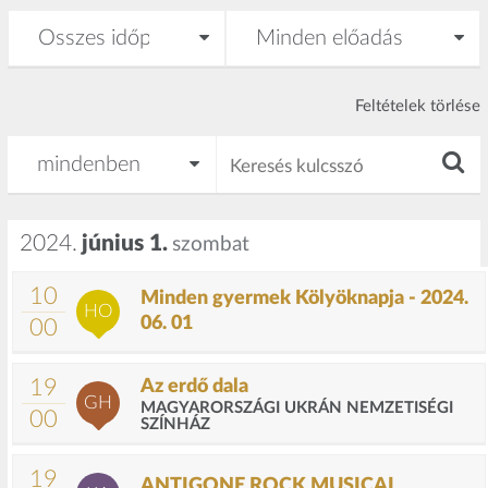
Feltételek törlése
2024.
június 1.
szombat
10
Minden gyermek Kölyöknapja - 2024.
HO
06. 01
00
19
Az erdő dala
GH
MAGYARORSZÁGI UKRÁN NEMZETISÉGI
00
SZÍNHÁZ
19
ANTIGONE ROCK MUSICAL