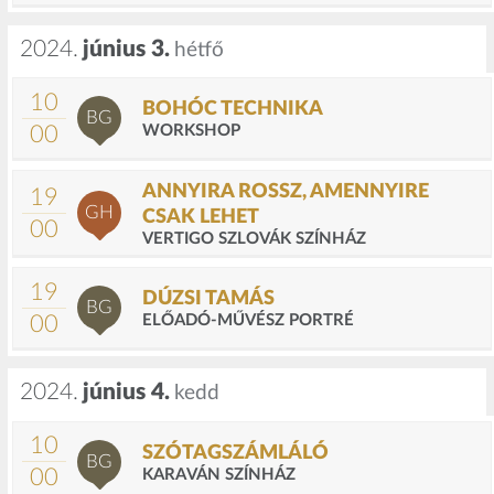
2024.
június 3.
hétfő
10
BOHÓC TECHNIKA
BG
00
WORKSHOP
ANNYIRA ROSSZ, AMENNYIRE
19
GH
CSAK LEHET
00
VERTIGO SZLOVÁK SZÍNHÁZ
19
DÚZSI TAMÁS
BG
00
ELŐADÓ-MŰVÉSZ PORTRÉ
2024.
június 4.
kedd
10
SZÓTAGSZÁMLÁLÓ
BG
00
KARAVÁN SZÍNHÁZ