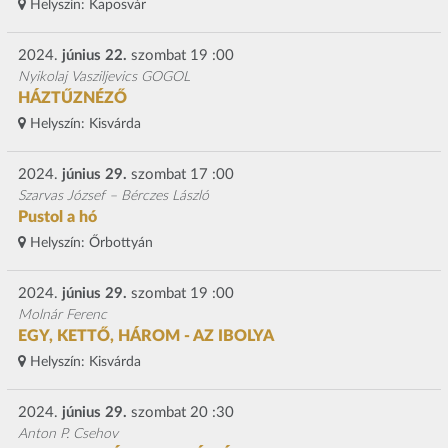
Helyszín:
Kaposvár
2024.
június 22.
szombat 19 :00
Nyikolaj Vasziljevics GOGOL
HÁZTŰZNÉZŐ
Helyszín:
Kisvárda
2024.
június 29.
szombat 17 :00
Szarvas József – Bérczes László
Pustol a hó
Helyszín:
Őrbottyán
2024.
június 29.
szombat 19 :00
Molnár Ferenc
EGY, KETTŐ, HÁROM - AZ IBOLYA
Helyszín:
Kisvárda
2024.
június 29.
szombat 20 :30
Anton P. Csehov