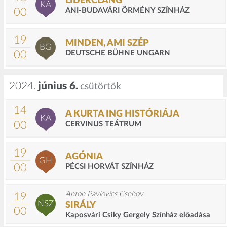
LIDÉRCLÁNG
KA
00
ANI-BUDAVÁRI ÖRMÉNY SZÍNHÁZ
19
MINDEN, AMI SZÉP
BG
00
DEUTSCHE BÜHNE UNGARN
2024.
június 6.
csütörtök
14
A KURTA ING HISTÓRIÁJA
KA
00
CERVINUS TEÁTRUM
19
AGÓNIA
GH
00
PÉCSI HORVÁT SZÍNHÁZ
Anton Pavlovics Csehov
19
NSZ
SIRÁLY
00
Kaposvári Csiky Gergely Színház előadása