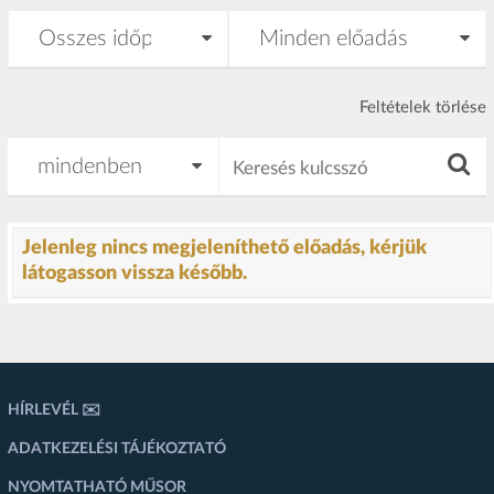
Feltételek törlése
Jelenleg nincs megjeleníthető előadás, kérjük
látogasson vissza később.
HÍRLEVÉL ✉️
ADATKEZELÉSI TÁJÉKOZTATÓ
NYOMTATHATÓ MŰSOR