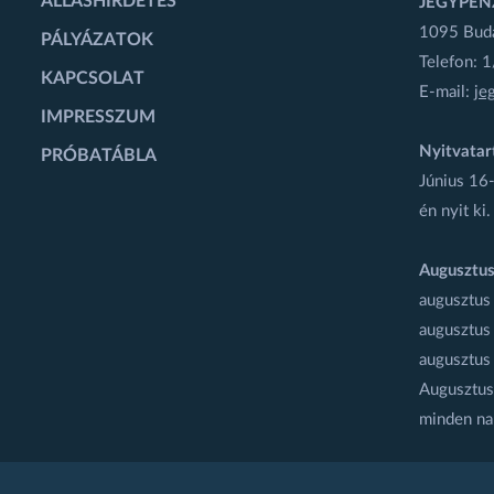
ÁLLÁSHIRDETÉS
JEGYPÉN
1095 Budap
PÁLYÁZATOK
Telefon: 
KAPCSOLAT
E-mail:
je
IMPRESSZUM
Nyitvatar
PRÓBATÁBLA
Június 16-
én nyit ki.
Augusztus
augusztus
augusztus
augusztus
Augusztus 
minden na