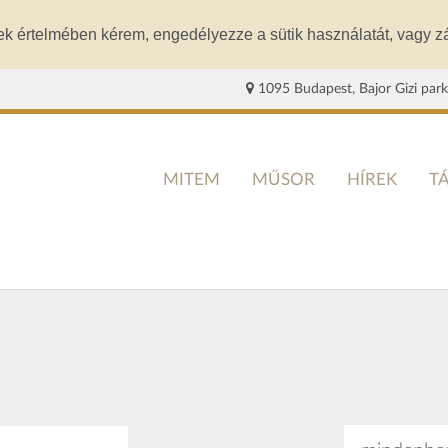
ek értelmében kérem, engedélyezze a sütik használatát, vagy zá
1095 Budapest, Bajor Gizi park
MITEM
MŰSOR
HÍREK
T