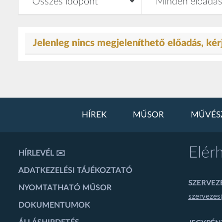
Jelenleg nincs megjeleníthető előadás, kér
HÍREK
MŰSOR
MŰVÉS
Elér
HÍRLEVÉL ✉️
ADATKEZELÉSI TÁJÉKOZTATÓ
SZERVEZÉ
NYOMTATHATÓ MŰSOR
szervezes
DOKUMENTUMOK