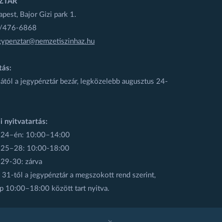
ZTÁR
est, Bajor Gizi park 1.
1/476-6868
gypenztar@nemzetiszinhaz.hu
tás:
ától a jegypénztár bezár, legközelebb augusztus 24-
i nyitvatartás:
 24–én: 10:00–14:00
 25–28: 10:00-18:00
 29-30: zárva
31-től a jegypénztár a megszokott rend szerint,
p 10:00–18:00 között tart nyitva.