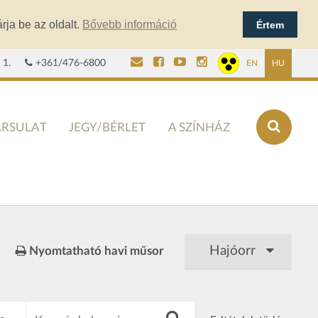
rja be az oldalt.
Bővebb információ
Értem
 1.
+361/476-6800
EN
HU
ÁRSULAT
JEGY/BÉRLET
A SZÍNHÁZ
Hajóorr
Nyomtatható havi műsor