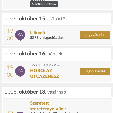
ABSZURD KOMÉDIA
2026.
október 15.
csütörtök
19
Liliomfi
KA
Jegyvásárlás
00
SZFE vizsgaelőadás
2026.
október 16.
péntek
Földes László HOBO
19
HOBO: AZ
KA
Jegyvásárlás
00
UTCAZENÉSZ
2026.
október 18.
vasárnap
Szeretett
szeretetnyelvünk