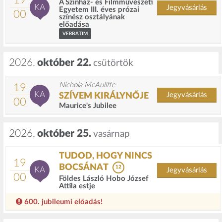
19
A Színház- és Filmművészeti
KA
Jegyvásárlás
Egyetem III. éves prózai
00
színész osztályának
előadása
VERBATIM
2026.
október 22.
csütörtök
Nichola McAuliffe
19
KA
Jegyvásárlás
SZÍVEM KIRÁLYNŐJE
00
Maurice's Jubilee
2026.
október 25.
vasárnap
TUDOD, HOGY NINCS
19
BOCSÁNAT
12
KA
Jegyvásárlás
00
Földes László Hobo József
Attila estje
600. jubileumi előadás!