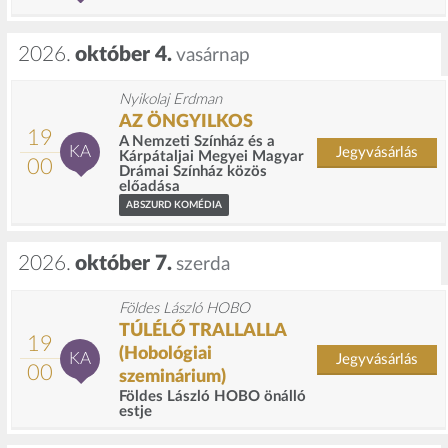
2026.
október 4.
vasárnap
Nyikolaj Erdman
AZ ÖNGYILKOS
19
A Nemzeti Színház és a
KA
Jegyvásárlás
Kárpátaljai Megyei Magyar
00
Drámai Színház közös
előadása
ABSZURD KOMÉDIA
2026.
október 7.
szerda
Földes László HOBO
TÚLÉLŐ TRALLALLA
19
(Hobológiai
KA
Jegyvásárlás
00
szeminárium)
Földes László HOBO önálló
estje