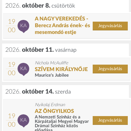
2026.
október 8.
csütörtök
A NAGY VEREKEDÉS -
19
Berecz András ének- és
KA
Jegyvásárlás
00
mesemondó estje
2026.
október 11.
vasárnap
Nichola McAuliffe
19
KA
Jegyvásárlás
SZÍVEM KIRÁLYNŐJE
00
Maurice's Jubilee
2026.
október 14.
szerda
Nyikolaj Erdman
AZ ÖNGYILKOS
19
A Nemzeti Színház és a
KA
Jegyvásárlás
Kárpátaljai Megyei Magyar
00
Drámai Színház közös
előadása