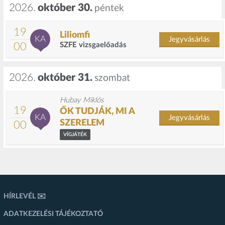
2026.
október 30.
péntek
19
Liliomfi
KA
Jegyvásárlás
00
SZFE vizsgaelőadás
2026.
október 31.
szombat
Hubay Miklós
19
ŐK TUDJÁK, MI A
KA
Jegyvásárlás
SZERELEM
00
VÍGJÁTÉK
HÍRLEVÉL ✉️
ADATKEZELÉSI TÁJÉKOZTATÓ