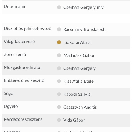
Untermann
Cserháti Gergely
m.v.
Díszlet és jelmeztervező
Racsmány Boriska
e.h.
Világítástervező
Sokorai Attila
Zeneszerző
Madarász Gábor
Mozgáskoordinátor
Cserháti Gergely
Bábterező és készítő
Kiss Atilla Etele
Súgó
Kabódi Szilvia
Ügyelő
Csasztvan András
Rendezőasszisztens
Vida Gábor