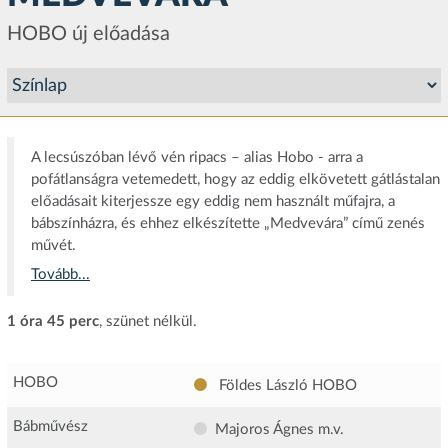
HOBO új előadása
A lecsúszóban lévő vén ripacs – alias Hobo - arra a
pofátlanságra vetemedett, hogy az eddig elkövetett gátlástalan
előadásait kiterjessze egy eddig nem használt műfajra, a
bábszínházra, és ehhez elkészítette „Medvevára” című zenés
művét.
Tovább...
1 óra 45 perc
, szünet nélkül.
HOBO
Földes László HOBO
Bábművész
Majoros Ágnes
m.v.