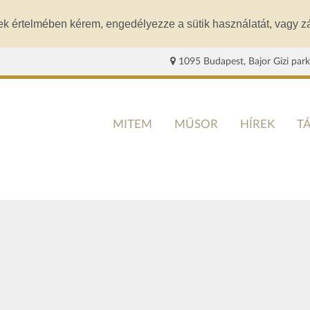
ek értelmében kérem, engedélyezze a sütik használatát, vagy zá
1095 Budapest, Bajor Gizi park
MITEM
MŰSOR
HÍREK
T