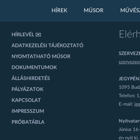
HÍREK
MŰSOR
MŰVÉS
Elér
HÍRLEVÉL ✉️
ADATKEZELÉSI TÁJÉKOZTATÓ
SZERVEZÉ
NYOMTATHATÓ MŰSOR
szervezes
DOKUMENTUMOK
ÁLLÁSHIRDETÉS
JEGYPÉN
1095 Budap
PÁLYÁZATOK
Telefon: 
KAPCSOLAT
E-mail:
je
IMPRESSZUM
Nyitvatar
PRÓBATÁBLA
Június 16-
én nyit ki.