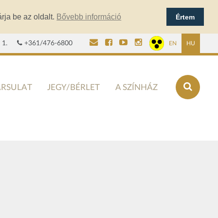
rja be az oldalt.
Bővebb információ
Értem
 1.
+361/476-6800
EN
HU
ÁRSULAT
JEGY/BÉRLET
A SZÍNHÁZ