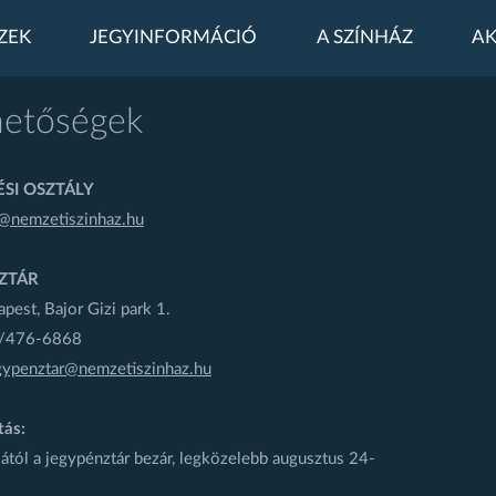
ZEK
JEGYINFORMÁCIÓ
A SZÍNHÁZ
AK
hetőségek
SI OSZTÁLY
@nemzetiszinhaz.hu
ZTÁR
est, Bajor Gizi park 1.
1/476-6868
gypenztar@nemzetiszinhaz.hu
tás:
ától a jegypénztár bezár, legközelebb augusztus 24-