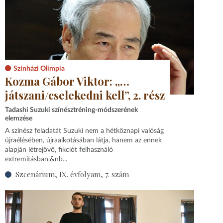
Színházi Olimpia
Kozma Gábor Viktor: „…
játszani/cselekedni kell”, 2. rész
Tadashi Suzuki színésztréning-módszerének
elemzése
A színész feladatát Suzuki nem a hétköznapi valóság
újraélésében, újraalkotásában látja, hanem az ennek
alapján létrejövő, fikciót felhasználó
extremitásban.&nb...
Szcenárium, IX. évfolyam, 7. szám