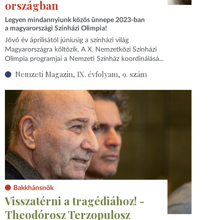
országban
Legyen mindannyiunk közös ünnepe 2023-ban
a magyarországi Színházi Olimpia!
Jövő év áprilisától júniusig a színházi világ
Magyarországra költözik. A X. Nemzetközi Színházi
Olimpia programjai a Nemzeti Színház koordinálásá...
Nemzeti Magazin, IX. évfolyam, 9. szám
Bakkhánsnők
Visszatérni a tragédiához! -
Theodórosz Terzopulosz