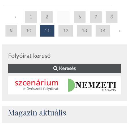
«
1
2
...
6
7
8
9
10
11
12
13
14
»
Folyóirat kereső
Keresés
Magazin aktuális