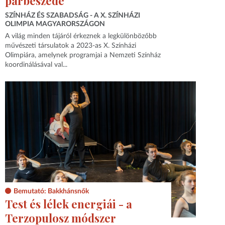
párbeszéde
SZÍNHÁZ ÉS SZABADSÁG - A X. SZÍNHÁZI
OLIMPIA MAGYARORSZÁGON
A világ minden tájáról érkeznek a legkülönbözőbb
művészeti társulatok a 2023-as X. Színházi
Olimpiára, amelynek programjai a Nemzeti Színház
koordinálásával val...
Bemutató: Bakkhánsnők
Test és lélek energiái - a
Terzopulosz módszer