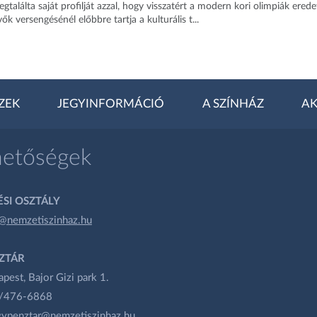
egtalálta saját profilját azzal, hogy visszatért a modern kori olimpiák erede
k versengésénél előbbre tartja a kulturális t...
ZEK
JEGYINFORMÁCIÓ
A SZÍNHÁZ
AK
hetőségek
SI OSZTÁLY
@nemzetiszinhaz.hu
ZTÁR
est, Bajor Gizi park 1.
1/476-6868
gypenztar@nemzetiszinhaz.hu