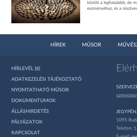
között a legfiatalabb, de m
eszményéhez, és a résztvevő
HÍREK
MŰSOR
MŰVÉS
Elér
HÍRLEVÉL ✉️
ADATKEZELÉSI TÁJÉKOZTATÓ
SZERVEZÉ
NYOMTATHATÓ MŰSOR
szervezes
DOKUMENTUMOK
ÁLLÁSHIRDETÉS
JEGYPÉN
1095 Budap
PÁLYÁZATOK
Telefon: 
KAPCSOLAT
E-mail:
je