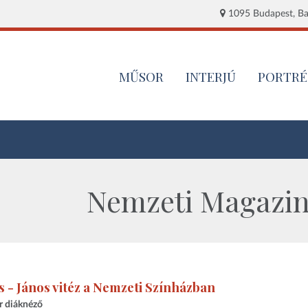
1095 Budapest, Baj
MŰSOR
INTERJÚ
PORTRÉ
Nemzeti Magazin 
 - János vitéz a Nemzeti Színházban
r diáknéző