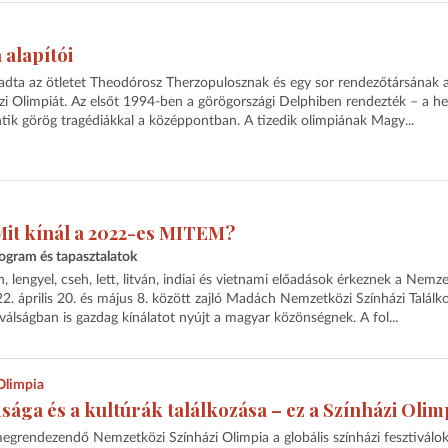
 alapítói
 adta az ötletet Theodórosz Therzopulosznak és egy sor rendezőtársának 
ázi Olimpiát. Az elsőt 1994-ben a görögországi Delphiben rendezték – a he
tik görög tragédiákkal a középpontban. A tizedik olimpiának Magy...
Mit kínál a 2022-es MITEM?
rogram és tapasztalatok
n, lengyel, cseh, lett, litván, indiai és vietnami előadások érkeznek a Nemze
22. április 20. és május 8. között zajló Madách Nemzetközi Színházi Találk
álságban is gazdag kínálatot nyújt a magyar közönségnek. A fol...
 Olimpia
ága és a kultúrák találkozása – ez a Színházi Olim
rendezendő Nemzetközi Színházi Olimpia a globális színházi fesztiválo