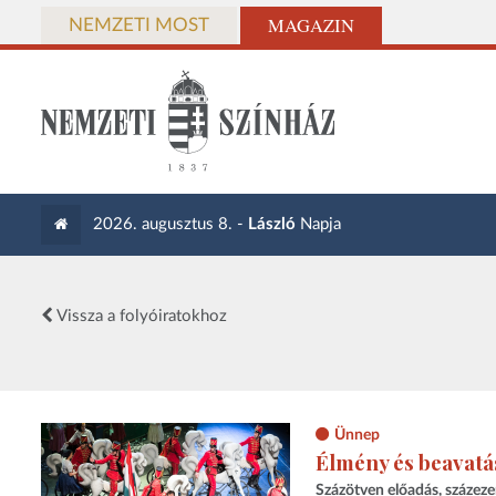
MAGAZIN
NEMZETI MOST
2026. augusztus 8. -
László
Napja
Vissza a folyóiratokhoz
Ünnep
Élmény és beavatás
Százötven előadás, százeze