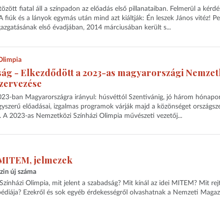
özött fiatal áll a színpadon az előadás első pillanataiban. Felmerül a kérdés
A fiúk és a lányok egymás után mind azt kiáltják: Én leszek János vitéz! Pe
azgatásának első évadjában, 2014 márciusában került s...
 Olimpia
ság - Elkezdődött a 2023-as magyarországi Nemzet
szervezése
2023-ban Magyarországra irányul: húsvéttól Szentivánig, jó három hónapo
nagyszerű előadásai, izgalmas programok várják majd a közönséget országsz
. A 2023-as Nemzetközi Színházi Olimpia művészeti vezetőj...
 MITEM, jelmezek
zin új száma
 Színházi Olimpia, mit jelent a szabadság? Mit kínál az idei MITEM? Mit rej
opédiája? Ezekről és sok egyéb érdekességről olvashatnak a Nemzeti Magaz