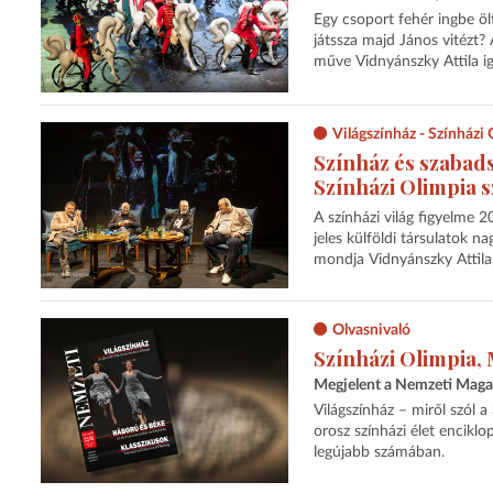
Egy csoport fehér ingbe ölt
játssza majd János vitézt? 
műve Vidnyánszky Attila ig
Világszínház - Színházi
Színház és szabad
Színházi Olimpia 
A színházi világ figyelme 
jeles külföldi társulatok 
mondja Vidnyánszky Attila
Olvasnivaló
Színházi Olimpia,
Megjelent a Nemzeti Maga
Világszínház – miről szól a
orosz színházi élet encikl
legújabb számában.