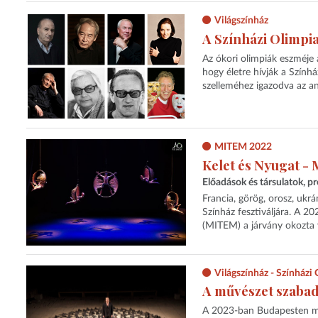
Világszínház
A Színházi Olimpia
Az ókori olimpiák eszméje
hogy életre hívják a Szính
szelleméhez igazodva az an
MITEM 2022
Kelet és Nyugat - 
Előadások és társulatok, p
Francia, görög, orosz, ukrá
Színház fesztiváljára. A 20
(MITEM) a járvány okozta v
Világszínház - Színházi
A művészet szabads
A 2023-ban Budapesten meg