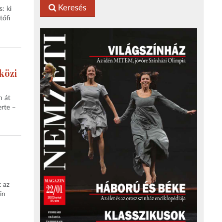
Keresés
: ki
tőfi
közi
n át
erte –
t az
in