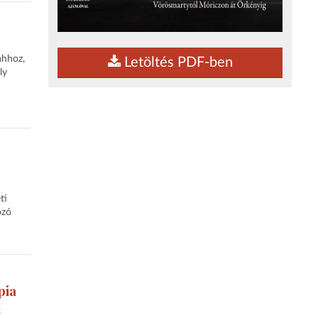
ahhoz,
Letöltés PDF-ben
ly
ti
ozó
pia
k