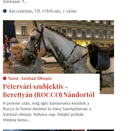
Színházat. T...
Szcenárium, VII. évfolyam, 7. szám
Turné - Színházi Olimpia
Pétervári szubjektív -
Berettyán (ROCCO) Nándortól
A premier után, még éjjel, kamionokra kerültek a
Rocco és fivérei díszletei és irány Szentpétervár, a
Színházi olimpia. Néhány nap, felújító próbák,
Médeia bemu...