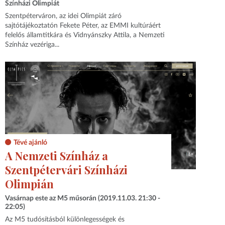
Színházi Olimpiát
Szentpéterváron, az idei Olimpiát záró
sajtótájékoztatón Fekete Péter, az EMMI kultúráért
felelős államtitkára és Vidnyánszky Attila, a Nemzeti
Színház vezériga...
Tévé ajánló
A Nemzeti Színház a
Szentpétervári Színházi
Olimpián
Vasárnap este az M5 műsorán (2019.11.03. 21:30 -
22:05)
Az M5 tudósításból különlegességek és