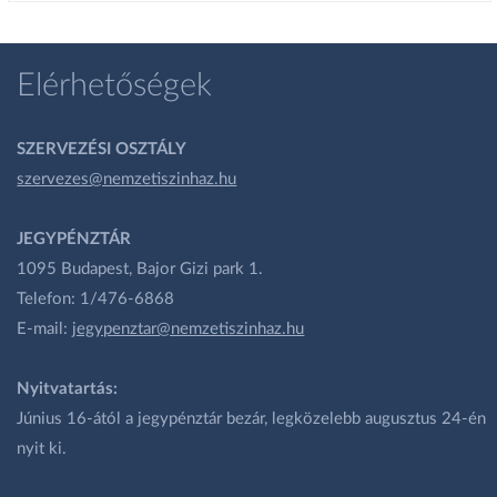
Elérhetőségek
SZERVEZÉSI OSZTÁLY
szervezes@nemzetiszinhaz.hu
JEGYPÉNZTÁR
1095 Budapest, Bajor Gizi park 1.
Telefon: 1/476-6868
E-mail:
jegypenztar@nemzetiszinhaz.hu
Nyitvatartás:
Június 16-ától a jegypénztár bezár, legközelebb augusztus 24-én
nyit ki.