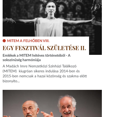
MITEM A FELHŐBEN VIII.
EGY FESZTIVÁL SZÜLETÉSE II.
Emlékek a MITEM hétéves történetéből - A
sokszínűség harmóniája
A Madách Imre Nemzetközi Színházi Találkozó
(MITEM) kiugróan sikeres indulása 2014-ben és
2015-ben nemcsak a hazai közönség és szakma előtt
bizonyíto...