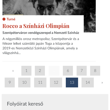
Turné
Rocco a Színházi Olimpián
Szentpéterváron vendégszerepel a Nemzeti Színház
A négymilliós orosz metropolisz, Szentpétervár és a
félezer lelket számláló japán Toga a központja a
2019-es Nemzetközi Színházi Olimpiának, amely a
világszínhá...
«
1
2
...
6
7
8
9
10
11
12
13
14
»
Folyóirat kereső