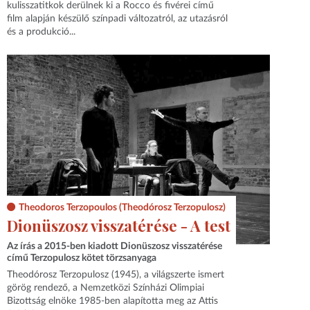
kulisszatitkok derülnek ki a Rocco és fivérei című
film alapján készülő színpadi változatról, az utazásról
és a produkció...
Theodoros Terzopoulos (Theodórosz Terzopulosz)
Dionüszosz visszatérése - A test
Az írás a 2015-ben kiadott Dionüszosz visszatérése
című Terzopulosz kötet törzsanyaga
Theodórosz Terzopulosz (1945), a világszerte ismert
görög rendező, a Nemzetközi Színházi Olimpiai
Bizottság elnöke 1985-ben alapította meg az Attis