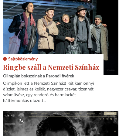
Sajtóközlemény
Ringbe száll a Nemzeti Színház
Olimpián bokszolnak a Parondi fivérek
Olimpikon lett a Nemzeti Színház! Két kamionnyi
díszlet, jelmez és kellék, négyezer csavar, tizenhét
színművész, egy rendező és harminckét
háttérmunkás utazott...