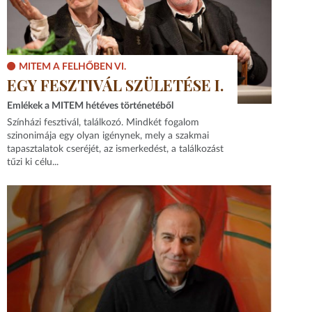
MITEM A FELHŐBEN VI.
EGY FESZTIVÁL SZÜLETÉSE I.
Emlékek a MITEM hétéves történetéből
Színházi fesztivál, találkozó. Mindkét fogalom
szinonimája egy olyan igénynek, mely a szakmai
tapasztalatok cseréjét, az ismerkedést, a találkozást
tűzi ki célu...