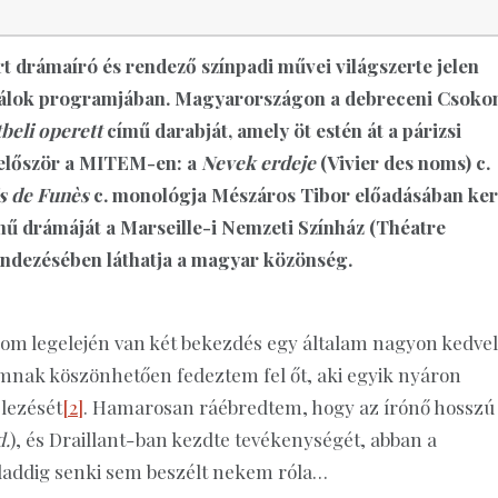
rt drámaíró és rendező színpadi művei világszerte jelen
iválok programjában. Magyarországon a debreceni Csoko
beli operett
című darabját, amely öt estén át a párizsi
t először a MITEM-en: a
Nevek erdeje
(Vivier des noms) c.
s de Funès
c. monológja Mészáros Tibor előadásában ker
ű drámáját a Marseille-i Nemzeti Színház (Théatre
rendezésében láthatja a magyar közönség.
om legelején van két bekezdés egy általam nagyon kedvel
mnak köszönhetően fedeztem fel őt, aki egyik nyáron
elezését
[2]
. Hamarosan ráébredtem, hogy az írónő hosszú
d.
), és Draillant-ban kezdte tevékenységét, abban a
daddig senki sem beszélt nekem róla…