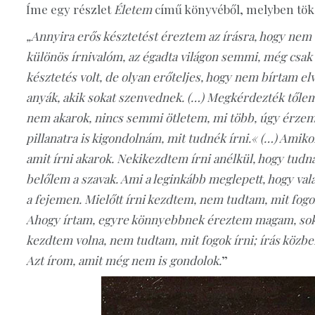
Íme egy részlet
Életem
című könyvéből, melyben töké
„Annyira erős késztetést éreztem az írásra, hogy nem 
különös írnivalóm, az égadta világon semmi, még csak
késztetés volt, de olyan erőteljes, hogy nem bírtam el
anyák, akik sokat szenvednek. (…) Megkérdezték tőlem
nem akarok, nincs semmi ötletem, mi több, úgy érzem, 
pillanatra is kigondolnám, mit tudnék írni.« (…) Amiko
amit írni akarok. Nekikezdtem írni anélkül, hogy tudn
belőlem a szavak. Ami a leginkább meglepett, hogy val
a fejemen. Mielőtt írni kezdtem, nem tudtam, mit fogok
Ahogy írtam, egyre könnyebbnek éreztem magam, sokkal
kezdtem volna, nem tudtam, mit fogok írni; írás közbe
Azt írom, amit még nem is gondolok.
”