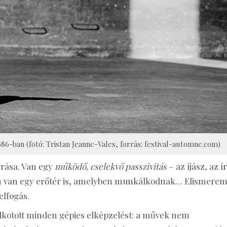
6-ban (fotó: Tristan Jeanne-Vales, forrás: festival-automne.com)
rása. Van egy
működő, cselekvő passzivitás
– az íjász, az ír
 van egy erőtér is, amelyben munkálkodnak… Elismerem
lfogás.
 alkotott minden gépies elképzelést: a művek nem