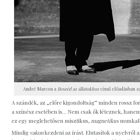
André Marcon a
Beszéd az állatokhoz
című előadásban 198
A szándék, az „előre kigondoltság” minden rossz for
a színész esetében is… Nem csak ők
l
éteznek, hanem
ez egy meglehetősen misztikus,
magnetikus
munkafe
Mindig
vakon
kezdeni az írást. Elutasítok a nyelvről