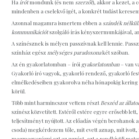
Ha
írót
mondunk (és nem
szerzőt
), akkor a kezet, a 
mindenben a cselekvő igét, a konkrét tudást kerese
Azonnal magamra ismertem ebben a
szándék nélkül
kommunikációt
szolgáló írás kényszermunkájával, a
A színésznek is mélyen passzívnak kell lennie. Passzí
színház egész
mélységes paradoxona
két szóban.
Az én gyakorlatomban – írói
gyakorlatomban
– van v
Gyakorló író vagyok, gyakorló rendező, gyakorló fest
elmélkedéseiben gyakorolva néha hónapokig kering k
körül.
Több mint harmincszor vettem részt
Beszéd az állato
színész közvetített. Estéről estére egyre erősebb let
teljesítményt nyújtott. Az előadás végén berohanok 
csoda) megkérdezem tőle, mit evett aznap, mit ivott, 
megmagyarázni ezt az ugrást, ezt a rendkívüli meta