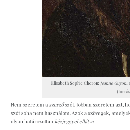
Elisabeth Sophie Cheron:
Jeanne Guyon
,
(forrá
Nem szeretem a
szerző
szót. Jobban szeretem azt, 
szót soha nem használom. Azok a szövegek, amelye
olyan határozottan
kézjeggyel ellátva
.