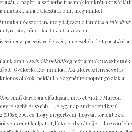
ceruzát, a papírt, a szó térbe írásának konkrét aktusát látj
m: mindazt, amire a kezünk tanít meg minket.
i
munkamódszerben, mely teljesen ellentétes a
túlhajtott
melyre, úgy tűnik, kárhoztatva vagyunk.
v színész; passzív cselekvés; megcselekedett pass(z)ió: a
alami, amit a
szándék nélküliség
teóriájának nevezhetnék.
ő stb. Gyakorló. Egy munkás. Aki a kereszténységet is
ülönös alakok, például a Nagypéntek töprengő alakjai
khoz
című darabom előadásán, melyet André Marcon
t, egyre szebb és szebb… De egy nap André rendkívüli
az öltözőjébe, és (hogy megértsem, hogyan történt ez a
milyen zenét hallgatott, látta-e a barátnőjét… hogyan lehe
morfózist? André így válaszol: „Ó, tényleg minden rendb