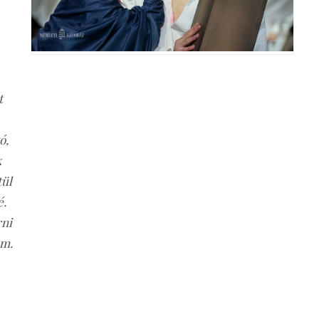
t
ó,
k
tül
é.
rni
am.