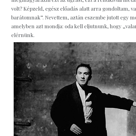
volt? Képzeld, egész előadás alatt arra gondoltam, va
barátomnak”. Nevettem, aztán eszembe jutott egy mon
amelyben azt mondja: oda kell eljutnunk, hogy „valami
elérnünk.