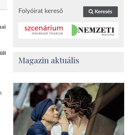
Folyóirat kereső
Keresés
nai
ült
Magazin aktuális
t