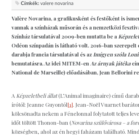
Címkék:
valere novarina
Valère Novarina, a grafikusként és festőként is isme
vannak a színházak műsorán és a nemzetközi feszt
Színház társulatával 2009-ben mutatta be a
Képzelet
Odéon színpadán is látható volt. 2016-ban szerepel
darabja francia társulatával és az
Imígyen szóla Loui
bemutatásra. Az idei MITEM-en
Az árnyak játéka
cím
National de Marseille) előadásában, Jean Bellorini 
A
Képzeletbeli állat
(L’Animal imaginaire) című darab
írótól: Jeanne Guyontól
[1]
. Jean-Noël Vuarnet baráto
kölcsönadta nekem a Fénelonnal folytatott teljes lev
időt töltött Thonon-ban (
Novarina szülővárosa – a for
községben, ahol az én hegyi faházam található. Min