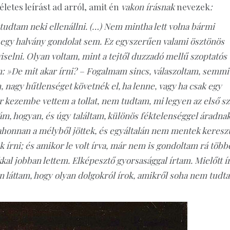
letes leírást ad arról, amit én
vakon írásnak
nevezek
:
tudtam neki ellenállni. (…) Nem mintha lett volna bármi
 egy halvány gondolat sem. Ez egyszerűen valami ösztönös
viselni. Olyan voltam, mint a tejtől duzzadó mellű szoptatós
: »De mit akar írni? – Fogalmam sincs, válaszoltam, semmi
nagy hűtlenséget követnék el, ha lenne, vagy ha csak egy
r kezembe vettem a tollat, nem tudtam, mi legyen az első sz
ám, hogyan, és úgy találtam, különös féktelenséggel áradna
ahonnan a mélyből jöttek, és egyáltalán nem mentek keresz
 írni; és amikor le volt írva, már nem is gondoltam rá több
 jobban lettem. Elképesztő gyorsasággal írtam. Mielőtt í
n láttam, hogy olyan dolgokról írok, amikről soha nem tudt