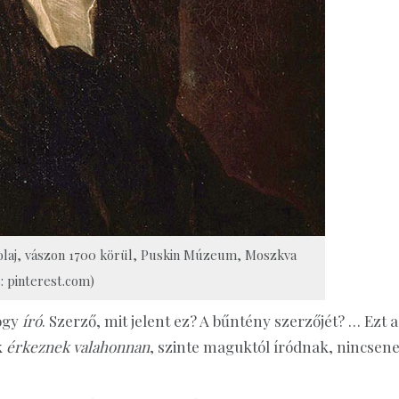
 olaj, vászon 1700 körül, Puskin Múzeum, Moszkva
s: pinterest.com)
hogy
író
. Szerző, mit jelent ez? A bűntény szerzőjét? … Ezt a
k
érkeznek valahonnan
, szinte maguktól íródnak, nincsen