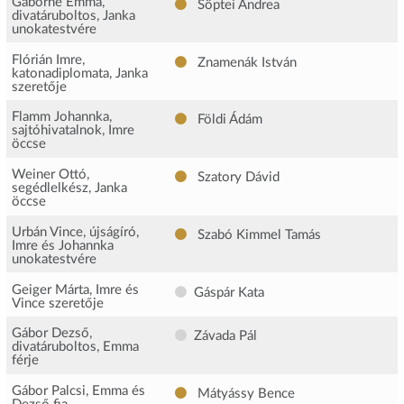
Gáborné Emma,
Söptei Andrea
divatáruboltos, Janka
unokatestvére
Flórián Imre,
Znamenák István
katonadiplomata, Janka
szeretője
Flamm Johannka,
Földi Ádám
sajtóhivatalnok, Imre
öccse
Weiner Ottó,
Szatory Dávid
segédlelkész, Janka
öccse
Urbán Vince, újságíró,
Szabó Kimmel Tamás
Imre és Johannka
unokatestvére
Geiger Márta, Imre és
Gáspár Kata
Vince szeretője
Gábor Dezső,
Závada Pál
divatáruboltos, Emma
férje
Gábor Palcsi, Emma és
Mátyássy Bence