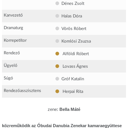
Dénes Zsolt
Karvezető
Halas Dóra
Dramaturg
Vörös Róbert
Korrepetítor
Komlósi Zsuzsa
Rendező
Alföldi Róbert
Ügyelő
Lovass Ágnes
Súgó
Gróf Katalin
Rendezőasszisztens
Herpai Rita
zene
: Bella Máté
közreműködik az Óbudai Danubia Zenekar kamaraegyüttese