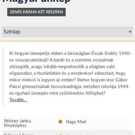
ZENÉS DRÁMA KÉT RÉSZBEN
Ki hogyan ünnepelje ebben a társaságban Észak-Erdély 1940-
es visszacsatolását? A baráti és a szerelmi vonzalmak
elősegítik, avagy inkább megnehezítik a világban való
eligazodást, a tisztánlátást és a mindenkori választást, hogy
mikor mitévő is legyen az ember? Illetve hogyan lesz Gábor
Palcsi gimnazistának hosszúnadrágja, melyben iskolája 1944-
es egyházi ünnepén mint szólóénekes fölléphet?
Tovább...
Weiner Janka,
Nagy Mari
fényképész