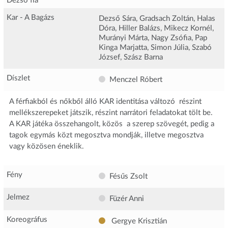
Dezső fia
Kar - A Bagázs
Dezső Sára, Gradsach Zoltán, Halas
Dóra, Hiller Balázs, Mikecz Kornél,
Murányi Márta, Nagy Zsófia, Pap
Kinga Marjatta, Simon Júlia, Szabó
József, Szász Barna
Díszlet
Menczel Róbert
A férfiakból és nőkből álló KAR identitása változó  részint
mellékszerepeket játszik, részint narrátori feladatokat tölt be.
A KAR játéka összehangolt, közös  a szerep szövegét, pedig a
tagok egymás közt megosztva mondják, illetve megosztva
vagy közösen éneklik.
Fény
Fésűs Zsolt
Jelmez
Füzér Anni
Koreográfus
Gergye Krisztián