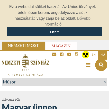
Ez a weboldal sütiket használ. Az Uniós törvények
értelmében kérem, engedélyezze a sütik
használatát, vagy zárja be az oldalt.
Bővebb
információ
Értem
MAGAZIN
NEMZETI MOST
EN
HU
Závada Pál
Magyar ünnep