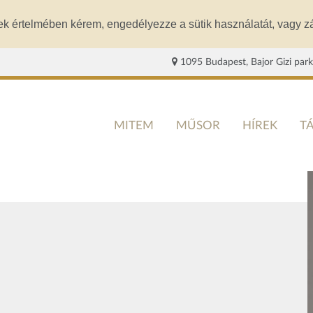
ek értelmében kérem, engedélyezze a sütik használatát, vagy zá
1095 Budapest, Bajor Gizi park
MITEM
MŰSOR
HÍREK
T