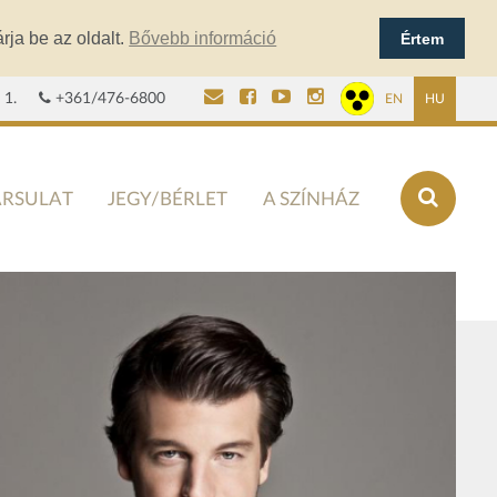
rja be az oldalt.
Bővebb információ
Értem
 1.
+361/476-6800
EN
HU
ÁRSULAT
JEGY/BÉRLET
A SZÍNHÁZ