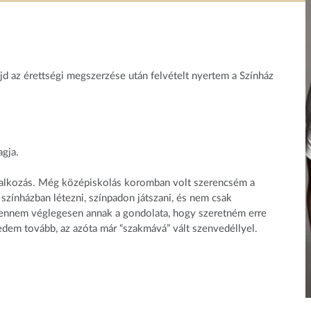
 az érettségi megszerzése után felvételt nyertem a Színház
gja.
glalkozás. Még középiskolás koromban volt szerencsém a
s színházban létezni, színpadon játszani, és nem csak
 bennem véglegesen annak a gondolata, hogy szeretném erre
edem tovább, az azóta már “szakmává” vált szenvedéllyel.