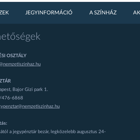
ZEK
JEGYINFORMÁCIÓ
A SZÍNHÁZ
AK
hetőségek
SI OSZTÁLY
@nemzetiszinhaz.hu
ZTÁR
est, Bajor Gizi park 1.
1/476-6868
gypenztar@nemzetiszinhaz.hu
tás:
ától a jegypénztár bezár, legközelebb augusztus 24-