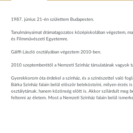
1987. június 21-én születtem Budapesten.
Tanulmányaimat drámatagozatos középiskolában végeztem, majd
és Filmművészeti Egyetemre.
Gálffi László osztályában végeztem 2010-ben.
2010 szeptemberétől a Nemzeti Színház társulatának vagyok ta
Gyerekkorom óta érdekel a színház, és a színészettel való fo
Bárka Színház falain belül először belekóstolni, milyen érzés i
osztálytársak, hanem közönség előtt is. Akkor szilárdult meg
feltenni az életem. Most a Nemzeti Színház falain belül ismerk