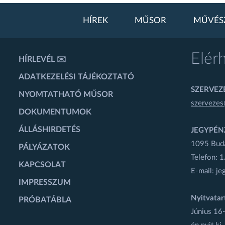
HÍREK
MŰSOR
MŰVÉS
Elér
HÍRLEVÉL ✉️
ADATKEZELÉSI TÁJÉKOZTATÓ
SZERVEZÉ
NYOMTATHATÓ MŰSOR
szervezes
DOKUMENTUMOK
ÁLLÁSHIRDETÉS
JEGYPÉN
1095 Budap
PÁLYÁZATOK
Telefon: 
KAPCSOLAT
E-mail:
je
IMPRESSZUM
Nyitvatar
PRÓBATÁBLA
Június 16-