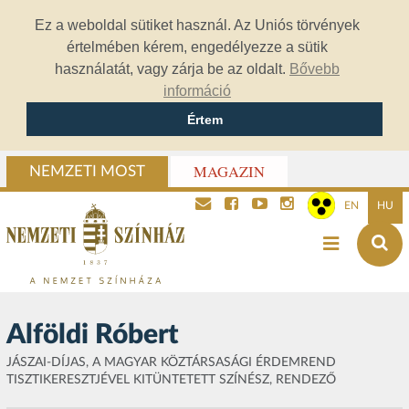
Ez a weboldal sütiket használ. Az Uniós törvények
értelmében kérem, engedélyezze a sütik
használatát, vagy zárja be az oldalt.
Bővebb
információ
Értem
MAGAZIN
NEMZETI MOST
EN
HU
Alföldi Róbert
JÁSZAI-DÍJAS, A MAGYAR KÖZTÁRSASÁGI ÉRDEMREND
TISZTIKERESZTJÉVEL KITÜNTETETT SZÍNÉSZ, RENDEZŐ