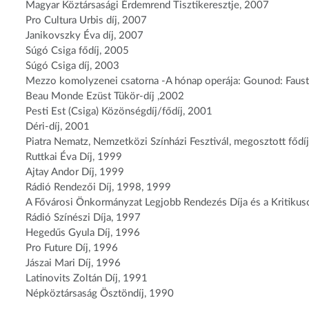
Magyar Köztársasági Érdemrend Tisztikeresztje, 2007
Pro Cultura Urbis díj, 2007
Janikovszky Éva díj, 2007
Súgó Csiga fődíj, 2005
Súgó Csiga díj, 2003
Mezzo komolyzenei csatorna -A hónap operája: Gounod: Faus
Beau Monde Ezüst Tükör-díj ,2002
Pesti Est (Csiga) Közönségdíj/fődíj, 2001
Déri-díj, 2001
Piatra Nematz, Nemzetközi Színházi Fesztivál, megosztott fődí
Ruttkai Éva Díj, 1999
Ajtay Andor Díj, 1999
Rádió Rendezői Díj, 1998, 1999
A Fővárosi Önkormányzat Legjobb Rendezés Díja és a Kritikuso
Rádió Színészi Díja, 1997
Hegedűs Gyula Díj, 1996
Pro Future Díj, 1996
Jászai Mari Díj, 1996
Latinovits Zoltán Díj, 1991
Népköztársaság Ösztöndíj, 1990