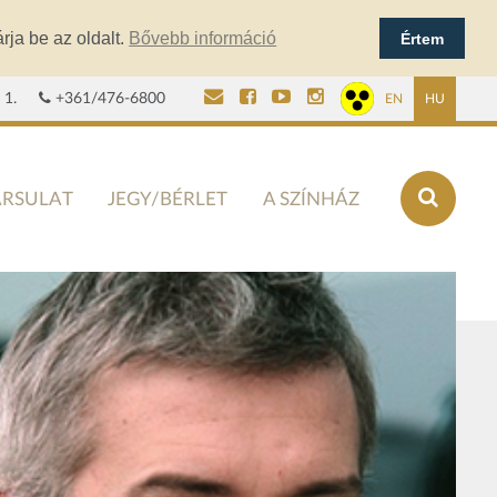
rja be az oldalt.
Bővebb információ
Értem
 1.
+361/476-6800
EN
HU
ÁRSULAT
JEGY/BÉRLET
A SZÍNHÁZ