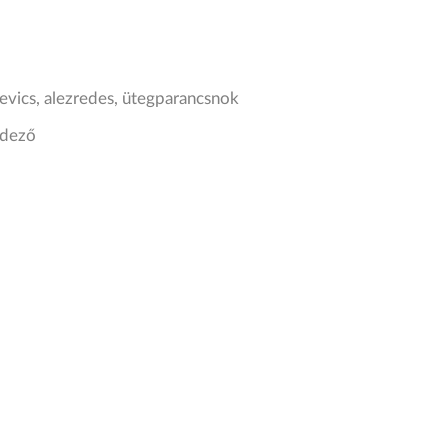
yevics, alezredes, ütegparancsnok
ndező