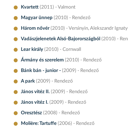
Kvartett
(2011) - Valmont
Magyar ünnep
(2010) - Rendező
Három nővér
(2010) - Versinyin, Alekszandr Ignat
Vadászjelenetek Alsó-Bajorországból
(2010) - Re
Lear király
(2010) - Cornwall
Ármány és szerelem
(2010) - Rendező
Bánk bán - junior -
(2009) - Rendező
A park
(2009) - Rendező
János vitéz II.
(2009) - Rendező
János vitéz I.
(2009) - Rendező
Oresztész
(2008) - Rendező
Molière: Tartuffe
(2006) - Rendező