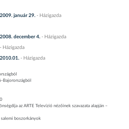
2009. január 29.
- Házigazda
 2008. december 4.
- Házigazda
- Házigazda
 2010.01.
- Házigazda
országból
ó-Bajorországból
10
nségdíja az ARTE Televízió nézőinek szavazata alapján –
 salemi boszorkányok