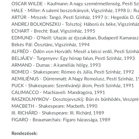
OSCAR WILDE - Kaufmann: A nagy szemérmetlenség, Pesti Szín
HALE - Miller: A salemi boszorkányok, Vígszínház, 1998 (r.: Ru
ARTÚR - Mrozek: Tangó, Pesti Színház, 1997 (r.: Hegedűs D. G
ANDREJ BOLKONSZKIJ - Tolsztoj: Háború és béke, Vígszínház, 1
ECHART - Brecht: Baal, Vígszínház, 1995
EDMUND - O'Neill: Utazás az éjszakában, Budapesti Kamarasz
Békés Pál: Össztánc, Vígszínház, 1994
ALFRÉD - Ödön von Horváth: Mesél a bécsi erdő, Pesti Szính
BELJÁJEV - Turgenyev: Egy hónap falun, Pesti Színház, 1993
ARMAND - Dumas : A kaméliás hölgy, 1993
ROMEO - Shakespeare: Rómeo és Júlia, Pesti Színház, 1992
AEMILIÉNUS - Dürrenmatt: A Nagy Romolusz, Pesti Színház, 
PUCK - Shakespeare: Szentivánéji álom, Pesti Színház, 1991
CALIMACCO - Machiaveli: Mandragóra, 1991
RASZKOLNYIKOV - Dosztojevszkij: Bűn és bűnhődés, Veszpré
MACBETH - Shakespeare: Macbeth, 1990
III. RICHÁRD - Shakespeare: III. Richárd, 1989
FIGARO - Beaumarchais: Figaro házassága, 1989
Rendezések: