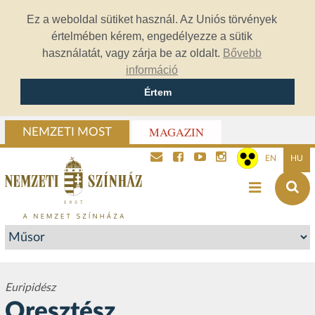
Ez a weboldal sütiket használ. Az Uniós törvények
értelmében kérem, engedélyezze a sütik
használatát, vagy zárja be az oldalt.
Bővebb
információ
Értem
MAGAZIN
NEMZETI MOST
EN
HU
Euripidész
Oresztész