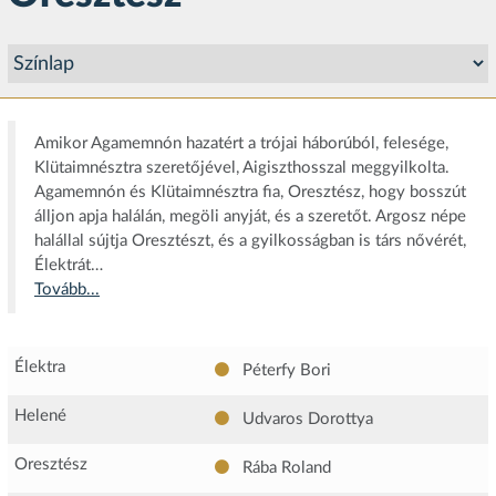
Amikor Agamemnón hazatért a trójai háborúból, felesége,
Klütaimnésztra szeretőjével, Aigiszthosszal meggyilkolta.
Agamemnón és Klütaimnésztra fia, Oresztész, hogy bosszút
álljon apja halálán, megöli anyját, és a szeretőt. Argosz népe
halállal sújtja Oresztészt, és a gyilkosságban is társ nővérét,
Élektrát…
Tovább...
Élektra
Péterfy Bori
Helené
Udvaros Dorottya
Oresztész
Rába Roland