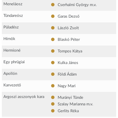
Meneláosz
Cserhalmi György
m.v.
Tündareósz
Garas Dezső
Püladész
László Zsolt
Hírnök
Blaskó Péter
Hermioné
Tompos Kátya
Egy phrügiai
Kulka János
Apollón
Földi Ádám
Karvezető
Nagy Mari
Argoszi asszonyok kara
Murányi Tünde
Szalay Marianna
m.v.
Gerlits Réka