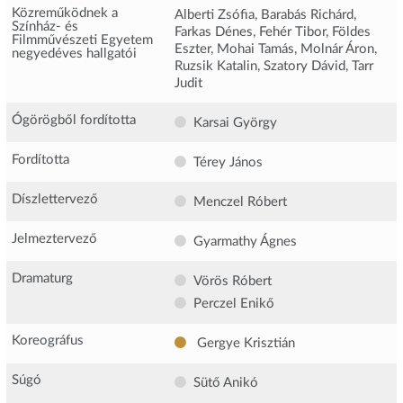
Közreműködnek a
Alberti Zsófia, Barabás Richárd,
Színház- és
Farkas Dénes, Fehér Tibor, Földes
Filmművészeti Egyetem
Eszter, Mohai Tamás, Molnár Áron,
negyedéves hallgatói
Ruzsik Katalin, Szatory Dávid, Tarr
Judit
Ógörögből fordította
Karsai György
Fordította
Térey János
Díszlettervező
Menczel Róbert
Jelmeztervező
Gyarmathy Ágnes
Dramaturg
Vörös Róbert
Perczel Enikő
Koreográfus
Gergye Krisztián
Súgó
Sütő Anikó