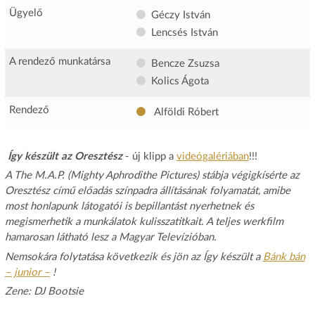
Ügyelő
Géczy István
Lencsés István
A rendező munkatársa
Bencze Zsuzsa
Kolics Ágota
Rendező
Alföldi Róbert
Így készült az Oresztész
- új klipp a
videógalériában
!!!
A The M.A.P. (Mighty Aphrodithe Pictures) stábja végigkísérte az
Oresztész című előadás színpadra állításának folyamatát, amibe
most honlapunk látogatói is bepillantást nyerhetnek és
megismerhetik a munkálatok kulisszatitkait. A teljes werkfilm
hamarosan látható lesz a Magyar Televízióban.
Nemsokára folytatása következik és jön az Így készült a
Bánk bán
– junior –
!
Zene: DJ Bootsie