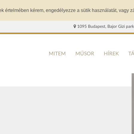
ek értelmében kérem, engedélyezze a sütik használatát, vagy zá
1095 Budapest, Bajor Gizi park
MITEM
MŰSOR
HÍREK
T