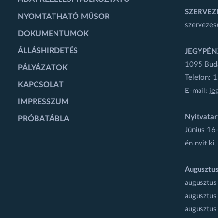
SZERVEZÉ
NYOMTATHATÓ MŰSOR
szervezes
DOKUMENTUMOK
ÁLLÁSHIRDETÉS
JEGYPÉN
1095 Budap
PÁLYÁZATOK
Telefon: 
KAPCSOLAT
E-mail:
je
IMPRESSZUM
Nyitvatar
PRÓBATÁBLA
Június 16-
én nyit ki.
Augusztus
augusztus
augusztus
augusztus