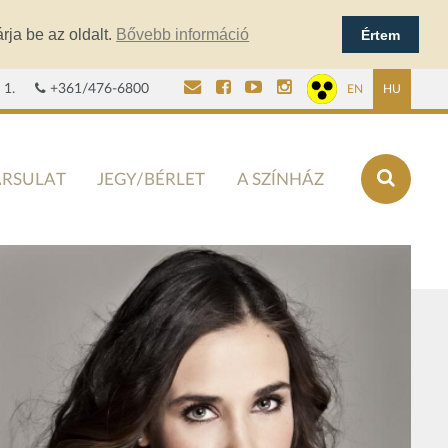
rja be az oldalt.
Bővebb információ
Értem
 1.
+361/476-6800
EN
HU
ÁRSULAT
JEGY/BÉRLET
A SZÍNHÁZ