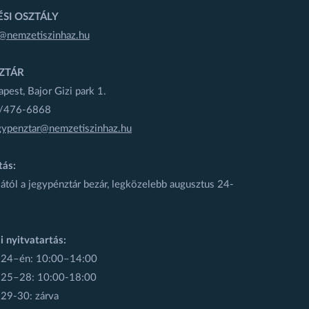
SI OSZTÁLY
@nemzetiszinhaz.hu
ZTÁR
est, Bajor Gizi park 1.
1/476-6868
gypenztar@nemzetiszinhaz.hu
tás:
ától a jegypénztár bezár, legközelebb augusztus 24-
i nyitvatartás:
 24–én: 10:00–14:00
 25–28: 10:00-18:00
 29-30: zárva