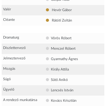
Valér
Hevér Gábor
Cléante
Rátóti Zoltán
Dramaturg
Vörös Róbert
Díszlettervező
Menczel Róbert
Jelmeztervező
Gyarmathy Ágnes
Mozgás
Király Attila
Súgó
Sütő Anikó
Ügyelő
Lencsés István
A rendező munkatársa
Kovács Krisztián