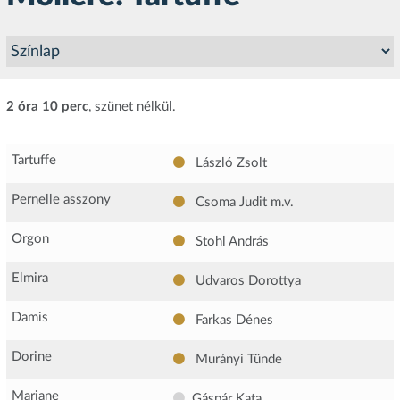
2 óra 10 perc
, szünet nélkül.
Tartuffe
László Zsolt
Pernelle asszony
Csoma Judit
m.v.
Orgon
Stohl András
Elmira
Udvaros Dorottya
Damis
Farkas Dénes
Dorine
Murányi Tünde
Mariane
Gáspár Kata