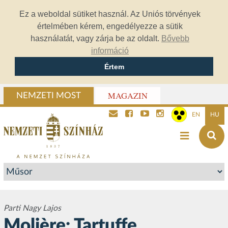
Ez a weboldal sütiket használ. Az Uniós törvények
értelmében kérem, engedélyezze a sütik
használatát, vagy zárja be az oldalt.
Bővebb
információ
Értem
MAGAZIN
NEMZETI MOST
EN
HU
Parti Nagy Lajos
Molière: Tartuffe