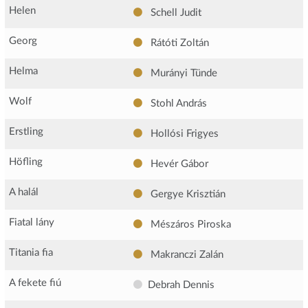
Helen
Schell Judit
Georg
Rátóti Zoltán
Helma
Murányi Tünde
Wolf
Stohl András
Erstling
Hollósi Frigyes
Höfling
Hevér Gábor
A halál
Gergye Krisztián
Fiatal lány
Mészáros Piroska
Titania fia
Makranczi Zalán
A fekete fiú
Debrah Dennis