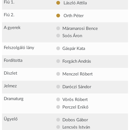
Fiú 1.
László Attila
Fiú 2.
Orth Péter
A gyerek
Máramarosi Bence
Soós Áron
Felszolgáló lány
Gáspár Kata
Fordította
Forgách András
Díszlet
Menczel Róbert
Jelmez
Daróczi Sándor
Dramaturg
Vörös Róbert
Perczel Enikő
Ügyelő
Dobos Gábor
Lencsés István