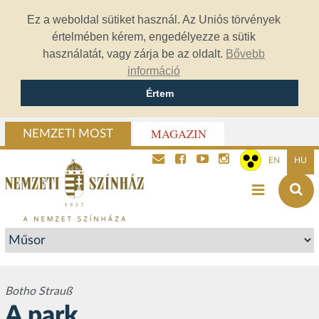
Ez a weboldal sütiket használ. Az Uniós törvények
értelmében kérem, engedélyezze a sütik
használatát, vagy zárja be az oldalt.
Bővebb
információ
Értem
MAGAZIN
NEMZETI MOST
EN
HU
Botho Strauß
A park