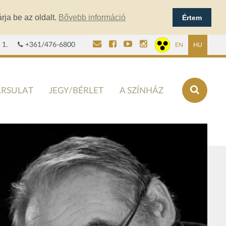
rja be az oldalt.
Bővebb információ
Értem
 1.
+361/476-6800
EN
HU
ÁRSULAT
JEGY/BÉRLET
A SZÍNHÁZ