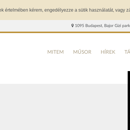
ek értelmében kérem, engedélyezze a sütik használatát, vagy zá
1095 Budapest, Bajor Gizi park
MITEM
MŰSOR
HÍREK
T