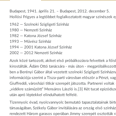
Budapest, 1941. április 21. – Budapest, 2012. december 5.
Hollósi Frigyes a legtöbbet foglalkoztatott magyar színészek e
1962 — Szolnoki Szigligeti Színház
1980 — Nemzeti Színház
1982 — Katona József Színház
1993 — Művész Színház
1994 — 2001 Katona József Színház
2002 — 2012 Nemzeti Színház
Azok közé tartozott, akiket első próbálkozásra felvettek a főis
kirostálták. Ádám Ottó tanácsára - más úton - megpróbálkozott
ben a Berényi Gábor által vezetett szolnoki Szigligeti Színházná
információja szerint a Tisza-parti városban először a Pénzt, va
Giuffreddi, városházi titkár szerepét játszotta. Partnerei volta
„vidékre száműzött” Mensáros László is.[3] Két tucat epizódsze
után apró léptekkel elindulhatott felfelé.
Tizennyolc évad, nyolcvannyolc bemutató tapasztalatainak birt
társaságában, Székely Gábor invitálására az ország első színhá
rendezett Három garasos operában Jimmy szerepét osztották rá.