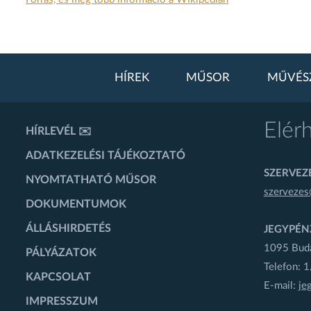
HÍREK
MŰSOR
MŰVÉS
Elér
HÍRLEVÉL ✉️
ADATKEZELÉSI TÁJÉKOZTATÓ
SZERVEZÉ
NYOMTATHATÓ MŰSOR
szervezes
DOKUMENTUMOK
ÁLLÁSHIRDETÉS
JEGYPÉN
1095 Budap
PÁLYÁZATOK
Telefon: 
KAPCSOLAT
E-mail:
je
IMPRESSZUM