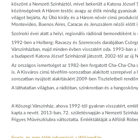
köszönt a Nemzeti Színháztól, mivel bekerült a Katona József 
közönségének A Három testőr, avagy az élők mindig gyanúsak 
világot bejárta. Az Übü király és a Három nővér című produkc
Montevideo, Buenos Aires, Caracas és Jeruzsálem nézői előtt 
Szolnoki évei alatt a helyi, regionális rádiónál bemondóként is
1992-ben a Holberg: Ravaszy és Szerencsés darabjában Csörgő
Várszínházban, majd minden évben visszatért oda. 1993-ban a
a budapesti Katona József Színháznál játszott. 2002-től az új N
Az országos ismertséget az 1982-ben forgatott Cha-Cha-Cha cí
is. A Kisváros című tévéfilm-sorozatban alakított szerepével 
sorozatban nyújtott alakításáért 2009-ben Tiszteletbeli rendőrr
A láthatatlan világban, a rádióban, szinkronban és a hangoskön
A Kőszegi Várszínház, ahova 1992-től gyakran visszatért, emléke
kapta a nevét. 2013-ban, 72. születésnapján a Nemzeti Színház
Frigyes Művészklubra változtatta. Emléktábláját a Alföldi Róber
Forrás, és még több információ a Wikipedián