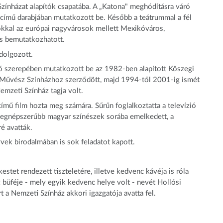
Színházat alapítók csapatába. A „Katona" meghódításra váró
című darabjában mutatkozott be. Később a teátrummal a fél
iókkal az európai nagyvárosok mellett Mexikóváros,
is bemutatkozhatott.
 dolgozott.
 szerepében mutatkozott be az 1982-ben alapított Kőszegi
 Művész Színházhoz szerződött, majd 1994-től 2001-ig ismét
emzeti Színház tagja volt.
mű film hozta meg számára. Sűrűn foglalkoztatta a televízió
a legnépszerűbb magyar színészek sorába emelkedett, a
é avatták.
yvek birodalmában is sok feladatot kapott.
stet rendezett tiszteletére, illetve kedvenc kávéja is róla
 büféje - mely egyik kedvenc helye volt - nevét Hollósi
t a Nemzeti Színház akkori igazgatója avatta fel.