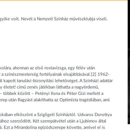
gyike volt. Nevét a Nemzeti Színház művészklubja viseli.
kolára, ahonnan az első rostavizsga, egy félév után
 a színészmesterség fortélyainak elsajátításával.[2] 1962-
l kapott tanulási-bizonyítási lehetőséget. A Színházi adattár
gy életet! című zenés játékban láthatta a nagyérdemű,
k – többek között – Petényi Ilona és Péter Gizi mellett a
rep után Ragyást alakíthatta az Optimista tragédiában, ami
okában elköszönt a Szigligeti Színháztól. Udvaros Dorottya
zához szerződött. Két szerepátvétel után a Ljubimov által
 Ezt a Mirandolina epizódszerepe követte, amivel el is