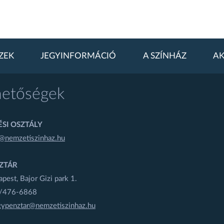
ZEK
JEGYINFORMÁCIÓ
A SZÍNHÁZ
AK
hetőségek
SI OSZTÁLY
@nemzetiszinhaz.hu
ZTÁR
est, Bajor Gizi park 1.
1/476-6868
gypenztar@nemzetiszinhaz.hu