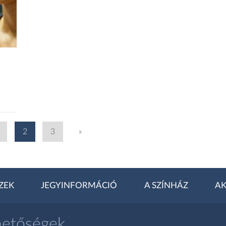
2
3
»
ZEK
JEGYINFORMÁCIÓ
A SZÍNHÁZ
AK
hetőségek