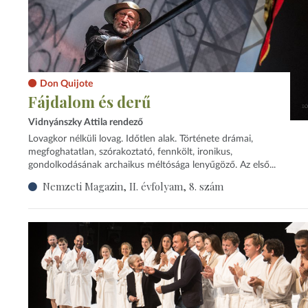
Don Quijote
Fájdalom és derű
Vidnyánszky Attila rendező
Lovagkor nélküli lovag. Időtlen alak. Története drámai,
megfoghatatlan, szórakoztató, fennkölt, ironikus,
gondolkodásának archaikus méltósága lenyűgöző. Az első...
Nemzeti Magazin, II. évfolyam, 8. szám