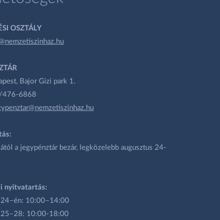
SI OSZTÁLY
@nemzetiszinhaz.hu
ZTÁR
est, Bajor Gizi park 1.
1/476-6868
gypenztar@nemzetiszinhaz.hu
tás:
ától a jegypénztár bezár, legközelebb augusztus 24-
i nyitvatartás:
 24–én: 10:00–14:00
 25–28: 10:00-18:00