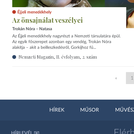
Éjjeli menedékhely
Az önsajnálat veszélyei
Trokán Nóra – Natasa
Az Éjjeli menedékhely nagyrészt a Nemzeti társulatára épül.
Az egyik főszerepet azonban egy vendég, Trokán Nóra
alakítja – akit a beilleszkedésről, Gorkijhoz fű...
Nemzeti Magazin, II. évfolyam, 2. szám
«
1
HÍREK
MŰSOR
MŰVÉS
Elér
HÍRLEVÉL ✉️