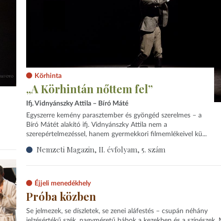
Körhinta
„A Körhintán nőttem fel”
Ifj. Vidnyánszky Attila – Bíró Máté
Egyszerre kemény parasztember és gyöngéd szerelmes – a
Bíró Mátét alakító ifj. Vidnyánszky Attila nem a
szerepértelmezéssel, hanem gyermekkori filmemlékeivel kü...
Nemzeti Magazin, II. évfolyam, 5. szám
Éjjeli menedékhely
Próba közben
Se jelmezek, se díszletek, se zenei aláfestés – csupán néhány
jelzésértékű szék, nagyméretű bábok a kezekben és a színészek.