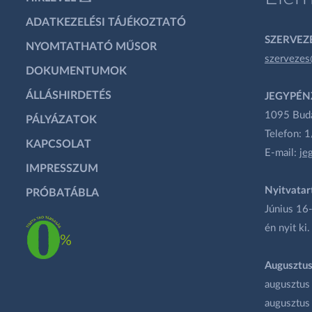
ADATKEZELÉSI TÁJÉKOZTATÓ
SZERVEZÉ
NYOMTATHATÓ MŰSOR
szervezes
DOKUMENTUMOK
ÁLLÁSHIRDETÉS
JEGYPÉN
1095 Budap
PÁLYÁZATOK
Telefon: 
KAPCSOLAT
E-mail:
je
IMPRESSZUM
Nyitvatar
PRÓBATÁBLA
Június 16-
én nyit ki.
Augusztus
augusztus
augusztus