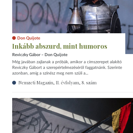
Don Quijote
Inkább abszurd, mint humoros
Reviczky Gábor – Don Quijote
Még javában zajlanak a próbák, amikor a címszerepet alakító
Reviczky Gábort a szerepértelmezéséről faggatnánk. Szerinte
azonban, amíg a színész meg nem szüli a...
Nemzeti Magazin, II. évfolyam, 8. szám