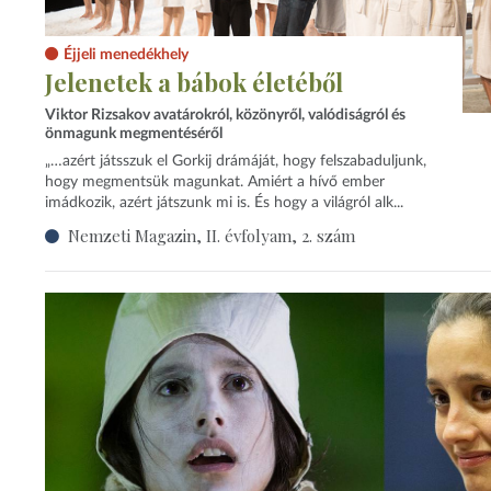
Éjjeli menedékhely
Jelenetek a bábok életéből
Viktor Rizsakov avatárokról, közönyről, valódiságról és
önmagunk megmentéséről
„…azért játsszuk el Gorkij drámáját, hogy felszabaduljunk,
hogy megmentsük magunkat. Amiért a hívő ember
imádkozik, azért játszunk mi is. És hogy a világról alk...
Nemzeti Magazin, II. évfolyam, 2. szám