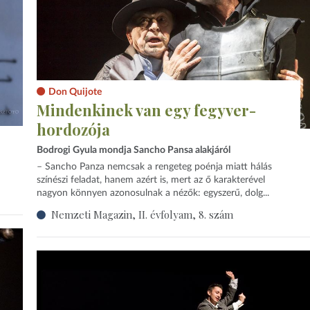
Don Quijote
Mindenkinek van egy fegyver-
hordozója
Bodrogi Gyula mondja Sancho Pansa alakjáról
– Sancho Panza nemcsak a rengeteg poénja miatt hálás
színészi feladat, hanem azért is, mert az ő karakterével
nagyon könnyen azonosulnak a nézők: egyszerű, dolg...
Nemzeti Magazin, II. évfolyam, 8. szám