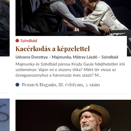
Szindbád
Kacérkodás a képzelettel
Udvaros Dorottya – Majmunka, Mátray László – Szindbád
Majmunka és Szindbád párosa Krúdy Gyula felejthetetlen írói
szüleménye. Vajon mi e viszony titka? Miért tér vissza az
özvegyasszonyhoz a háromszáz éves utazó? M...
Nemzeti Magazin, III. évfolyam, 3. szám