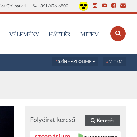
or Gizi park 1.
+361/476-6800
VÉLEMÉNY
HÁTTÉR
MITEM
SZÍNHÁZI OLIMPIA
MITEM
Folyóirat kereső
Keresés