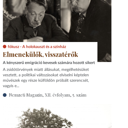
fókusz - A holokauszt és a színház
Elmenekülők, visszatérők
A kényszerű emigráció kevesek számára hozott sikert
A zsidótörvények miatt állásukat, megélhetésüket
vesztett, a politikai változásokat elviselni képtelen
művészek egy része külföldön próbált szerencsét,
vagyis e...
Nemzeti Magazin, XII. évfolyam, 5. szám