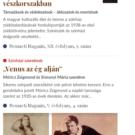
vészkorszakban
Támadások és védekezések – áldozatok és mentések
A magyar kulturális élet és benne a színház
zsidótalanításának fordulópontját az 1938-as első
zsidótörvény jelentette. Színészek és színházi
dolgozók veszítetté...
Nemzeti Magazin, XII. évfolyam, 5. szám
Színházi szerelmek
„Venus az ég alján”
Móricz Zsigmond és Simonyi Mária szerelme
Sikeres színpadi szerzőként sok pénzt lehetne keresni. Erre a
gondolatra jutott Móricz Zsigmond a naplói tanúsága
szerint az 1920-as évek derekán. Az akkor már...
Nemzeti Magazin, V. évfolyam, 4. szám