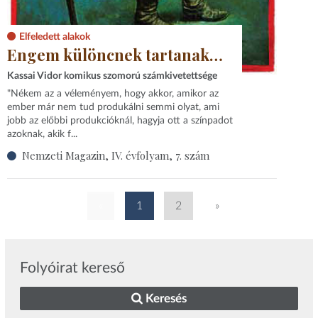
Elfeledett alakok
Engem különcnek tartanak…
Kassai Vidor komikus szomorú számkivetettsége
"Nékem az a véleményem, hogy akkor, amikor az
ember már nem tud produkálni semmi olyat, ami
jobb az előbbi produkcióknál, hagyja ott a színpadot
azoknak, akik f...
Nemzeti Magazin, IV. évfolyam, 7. szám
«
1
2
»
Folyóirat kereső
Keresés