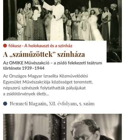
fókusz - A holokauszt és a színház
A „száműzöttek” színháza
Az OMIKE Művészakció – a zsidó felekezeti teátrum
története 1939–1944
Az Országos Magyar Izraelita Közművelődési
Egyesület Művészakciója közösséget teremtett,
népszerű színészek folytathatták pályájukat
a zsidótörvények életb...
Nemzeti Magazin, XII. évfolyam, 5. szám