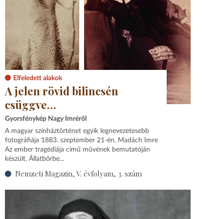
Elfeledett alakok
A jelen rövid bilincsén
csüggve…
Gyorsfénykép Nagy Imréről
A magyar színháztörténet egyik legnevezetesebb
fotográfiája 1883. szeptember 21-én, Madách Imre
Az ember tragédiája című művének bemutatóján
készült. Állatbőrbe...
Nemzeti Magazin, V. évfolyam, 3. szám