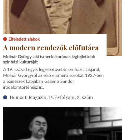
Elfeledett alakok
A modern rendezők előfutára
Molnár György, aki ismerte korának legfejlettebb
színházi kultúráját
A 19. század egyik legjelentősebb színházi alakjáról,
Molnár Györgyről az első elismerő sorokat 1927-ben
a Színészek Lapjában Galamb Sándor
irodalomtörténész ír...
Nemzeti Magazin, IV. évfolyam, 8. szám