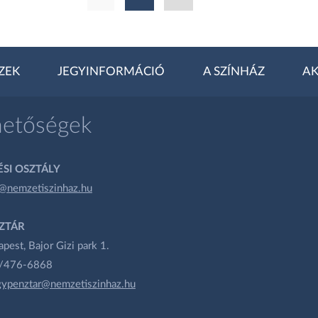
ZEK
JEGYINFORMÁCIÓ
A SZÍNHÁZ
AK
hetőségek
SI OSZTÁLY
@nemzetiszinhaz.hu
ZTÁR
est, Bajor Gizi park 1.
1/476-6868
gypenztar@nemzetiszinhaz.hu