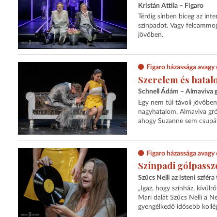
Kristán Attila – Figaro
Térdig sínben biceg az inter
színpadot. Vagy felcammogj
jövőben.
Figaro házassága avagy 
Szerelem és hata
Schnell Ádám – Almaviva g
Egy nem túl távoli jövőben
nagyhatalom, Almaviva gróf
ahogy Suzanne sem csupán 
Figaro házassága avagy 
Színpadi gólpassz
Szűcs Nelli az isteni szféra
„Igaz, hogy színház, kívül
Mari dalát Szűcs Nelli a Ne
gyengélkedő idősebb kollég