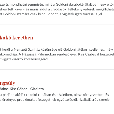
szerű, mondhatni semmiség, mint a Goldoni daraboké általában: egy eltör
félreértett kávé – és máris indul a civódások, féltékenykedések megállíthat
 Goldoni számára csak kiindulópont, a vígjáték igazi forrása: a jel...
okokó keretben
 kerül a Nemzeti Színház közönsége elé Goldoni játékos, szellemes, mély
emkomédiája. A Házasság Palermóban rendezőjével, Kiss Csabával beszélge
z vígjátékszerző korszerűségéről.
angsúly
Bakos-Kiss Gábor – Giacinto
 párját alakítják rokokó ruhában és díszletben, olasz környezetben. És
 érvényes problémákat feszegetnek együttélésről, rivalizálásról, szerelemr