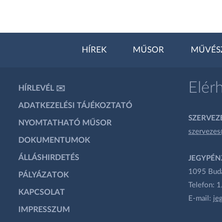
HÍREK
MŰSOR
MŰVÉS
Elér
HÍRLEVÉL ✉️
ADATKEZELÉSI TÁJÉKOZTATÓ
SZERVEZÉ
NYOMTATHATÓ MŰSOR
szervezes
DOKUMENTUMOK
ÁLLÁSHIRDETÉS
JEGYPÉN
1095 Budap
PÁLYÁZATOK
Telefon: 
KAPCSOLAT
E-mail:
je
IMPRESSZUM