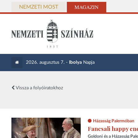
MAGAZIN
NEMZETI MOST
2026. augusztus 7. -
Ibolya
Napja
Vissza a folyóiratokhoz
Házasság Palermóban
Fancsali happy en
Goldoni és a Házasság Pa