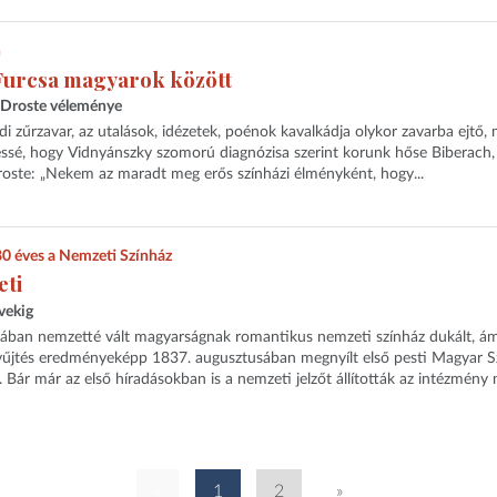
n
 Furcsa magyarok között
 Droste véleménye
di zűrzavar, az utalások, idézetek, poénok kavalkádja olykor zavarba ejtő,
ssé, hogy Vidnyánszky szomorú diagnózisa szerint korunk hőse Biberach,
roste: „Nekem az maradt meg erős színházi élményként, hogy...
180 éves a Nemzeti Színház
ti
vekig
ában nemzetté vált magyarságnak romantikus nemzeti színház dukált, á
yűjtés eredményeképp 1837. augusztusában megnyílt első pesti Magyar S
Bár már az első híradásokban is a nemzeti jelzőt állították az intézmény n
«
1
2
»