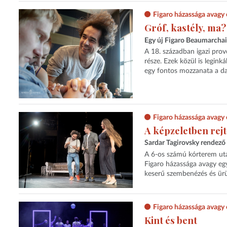
Figaro házassága avagy 
Gróf, kastély, ma?
Egy új Figaro Beaumarcha
A 18. században igazi pro
része. Ezek közül is legin
egy fontos mozzanata a dar
Figaro házassága avagy 
A képzeletben rej
Sardar Tagirovsky rendező
A 6-os számú kórterem után
Figaro házassága avagy egy
keserű szembenézés és ürü
Figaro házassága avagy 
Kint és bent