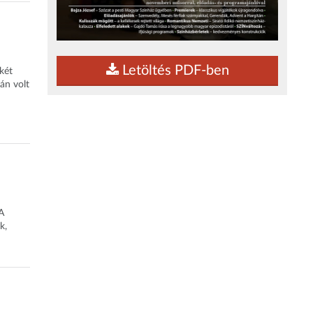
Letöltés PDF-ben
két
án volt
A
k,