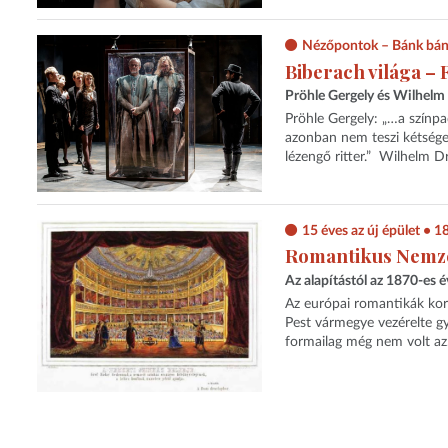
Nézőpontok – Bánk bá
Biberach világa –
Pröhle Gergely és Wilhelm
Pröhle Gergely: „…a színpa
azonban nem teszi kétsége
lézengő ritter.” Wilhelm D
15 éves az új épület • 
Romantikus Nemze
Az alapítástól az 1870-es é
Az európai romantikák kor
Pest vármegye vezérelte g
formailag még nem volt az. 