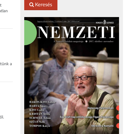
Keresés
t
atlan
ttünk a
ől.