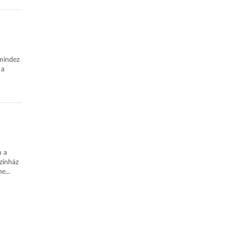
 mindez
 a
m a
zínház
e...