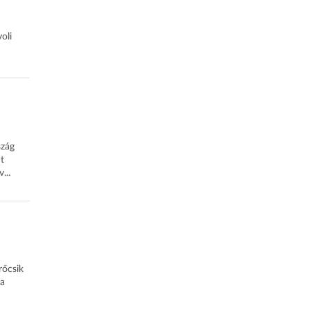
oli
szág
t
...
rőcsik
 a