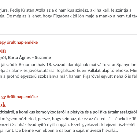
júra. Pedig Kristán Attila az a dinamikus színész, aki ha kell, felszántja a
a. De még az is lehet, hogy Figarónak jól jön majd a mankó a nem túl táv
egy őrült nap emléke
lom
róf, Barta Ágnes – Suzanne
 játszódik Beaumarchais 18. századi darabjának mai változata: Spanyolor
ja az álom- és jövőkutatással foglalkozó Éden Vállalat alapító elnöke. Min
a grófnő egyszerű szobalánya már, hanem Figaróval együtt néha ő is felv
egy őrült nap emléke
ok
 titkairól, a komikus komolykodásról, a pletyka és a politika ártalmasságáról
ről mégsem nézheted, persze, hogy színház, de ez az életed…” – énekelte Tö
mzeti Színház évadnyitó nyílt napján. Ezzel igyekezett kifejezni tiszteletét
a iránt. De benne van ebben a dalban a saját művészi hitvallá...