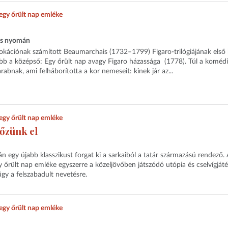
egy őrült nap emléke
is nyomán
vokációnak számított Beaumarchais (1732–1799) Figaro-trilógiájának első 
kább a középső: Egy őrült nap avagy Figaro házassága (1778). Túl a komédi
abnak, ami felháborította a kor nemeseit: kinek jár az...
egy őrült nap emléke
tőzünk el
 egy újabb klasszikust forgat ki a sarkaiból a tatár származású rendező. 
 őrült nap emléke egyszerre a közeljövőben játszódó utópia és cselvígjáté
gy a felszabadult nevetésre.
egy őrült nap emléke