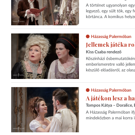
A történet ugyanolyan egy
legyező, egy sült tök, egy 
körtánca. A komikus helyzet
Házasság Palermóban
Jellemek játéka r
Kiss Csaba rendező
Kőszínházi ősbemutatóként
emberismeretre valló jell
készülő előadásról, az olas
Házasság Palermóban
A játékon lesz a h
Tompos Kátya – Doralice, 
A Házasság Palermóban ifjú
mindeközben a mai korra is