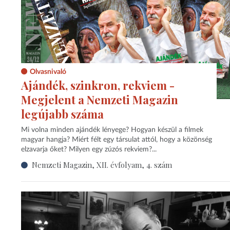
Olvasnivaló
Ajándék, szinkron, rekviem -
Megjelent a Nemzeti Magazin
legújabb száma
Mi volna minden ajándék lényege? Hogyan készül a filmek
magyar hangja? Miért félt egy társulat attól, hogy a közönség
elzavarja őket? Milyen egy zúzós rekviem?...
Nemzeti Magazin, XII. évfolyam, 4. szám