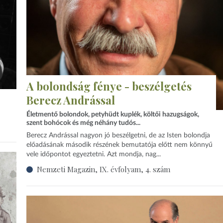
A bolondság fénye - beszélgetés
Berecz Andrással
Életmentő bolondok, petyhüdt kuplék, költői hazugságok,
szent bohócok és még néhány tudós...
Berecz Andrással nagyon jó beszélgetni, de az Isten bolondja
előadásának második részének bemutatója előtt nem könnyű
vele időpontot egyeztetni. Azt mondja, nag...
Nemzeti Magazin, IX. évfolyam, 4. szám