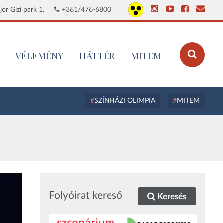
or Gizi park 1.
+361/476-6800
VÉLEMÉNY
HÁTTÉR
MITEM
SZÍNHÁZI OLIMPIA
MITEM
Folyóirat kereső
Keresés