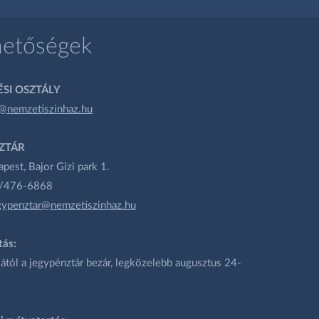
hetőségek
SI OSZTÁLY
@nemzetiszinhaz.hu
ZTÁR
est, Bajor Gizi park 1.
1/476-6868
gypenztar@nemzetiszinhaz.hu
tás:
ától a jegypénztár bezár, legközelebb augusztus 24-