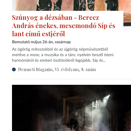
Szúnyog a dézsában - Berecz
András énekes, mesemondó Síp és
lant című estjéről
Bemutató május 26-án, vasárnap
Az ógörög mítoszokból és az újgörög népművészetből
merítve a mese, a muzsika és a tánc nyelvén beszél isteni
harmóniáról és emberi ösztönökről legújabb, Síp és...
Nemzeti Magazin, VI. évfolyam, 8. szám