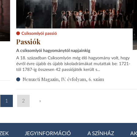
Csíksomlyói passió
Passiók
A csíksomlyói hagyománytól napjainkig
A 18. században Csíksomlyón még élő hagyomány volt, hogy
évről évre újabb és újabb iskoladrámákat mutattak be: 1721-
től 1787-ig összesen 42 passiójáték került s...
Nemzeti Magazin, IV. évfolyam, 6. szám
1
2
»
ZEK
JEGYINFORMÁCIÓ
A SZÍNHÁZ
AK