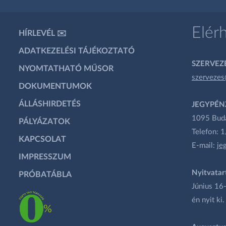
Elér
HÍRLEVÉL ✉️
ADATKEZELÉSI TÁJÉKOZTATÓ
SZERVEZÉ
NYOMTATHATÓ MŰSOR
szervezes
DOKUMENTUMOK
ÁLLÁSHIRDETÉS
JEGYPÉN
1095 Budap
PÁLYÁZATOK
Telefon: 
KAPCSOLAT
E-mail:
je
IMPRESSZUM
Nyitvatar
PRÓBATÁBLA
Június 16-
én nyit ki.