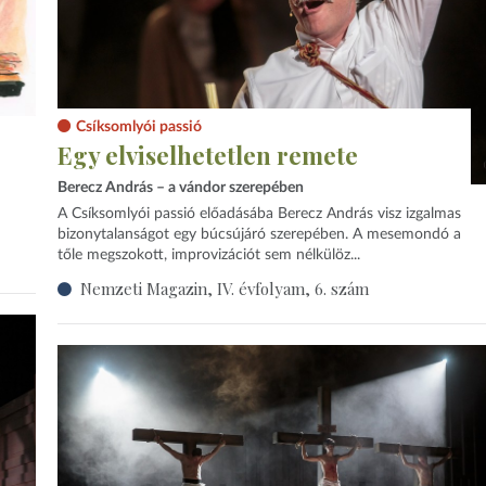
Csíksomlyói passió
Egy elviselhetetlen remete
Berecz András – a vándor szerepében
A Csíksomlyói passió előadásába Berecz András visz izgalmas
bizonytalanságot egy búcsújáró szerepében. A mesemondó a
tőle megszokott, improvizációt sem nélkülöz...
Nemzeti Magazin, IV. évfolyam, 6. szám