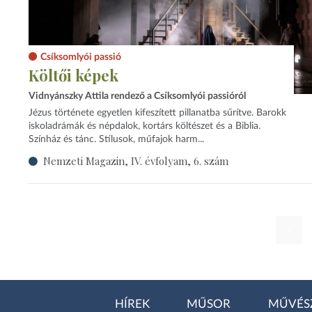
Csíksomlyói passió
Költői képek
Vidnyánszky Attila rendező a Csíksomlyói passióról
Jézus története egyetlen kifeszített pillanatba sűrítve. Barokk
iskoladrámák és népdalok, kortárs költészet és a Biblia.
Színház és tánc. Stílusok, műfajok harm...
Nemzeti Magazin, IV. évfolyam, 6. szám
«
HÍREK
MŰSOR
MŰVÉS