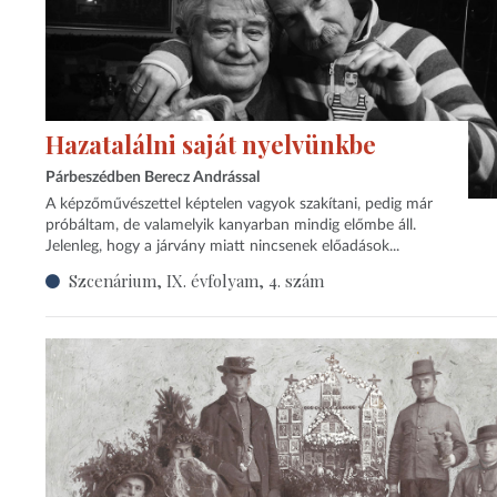
Hazatalálni saját nyelvünkbe
Párbeszédben Berecz Andrással
A képzőművészettel képtelen vagyok szakítani, pedig már
próbáltam, de valamelyik kanyarban mindig előmbe áll.
Jelenleg, hogy a járvány miatt nincsenek előadások...
Szcenárium, IX. évfolyam, 4. szám