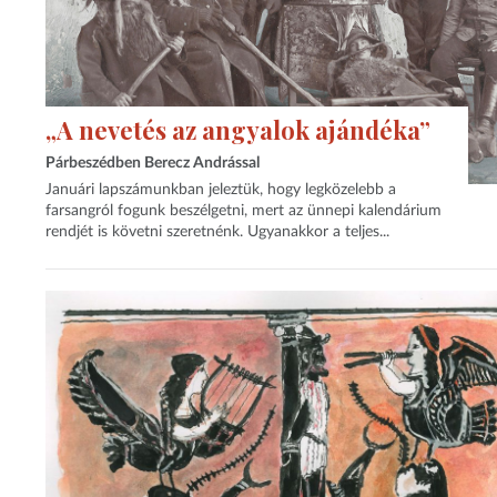
„A nevetés az angyalok ajándéka”
Párbeszédben Berecz Andrással
Januári lapszámunkban jeleztük, hogy legközelebb a
farsangról fogunk beszélgetni, mert az ünnepi kalendárium
rendjét is követni szeretnénk. Ugyanakkor a teljes...