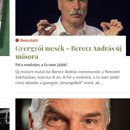
Bemutató
Gyergyói mesék – Berecz András új
műsora
Fel a medvére, a fa nem játék!
Új műsort mutat be Berecz András mesemondó a Nemzeti
Színházban, március 8-án. A Fel a medvére, a fa nem játék!
című előadás a gyergyói „dzsungelből” merít, alc...