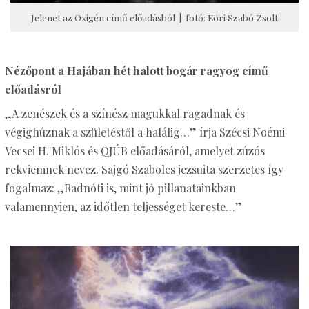
Jelenet az Oxigén című előadásból | fotó: Eöri Szabó Zsolt
Nézőpont a Hajában hét halott bogár ragyog című
előadásról
„A zenészek és a színész magukkal ragadnak és
végighúznak a születéstől a halálig…” írja Szécsi Noémi
Vecsei H. Miklós és QJÚB előadásáról, amelyet zúzós
rekviemnek nevez. Sajgó Szabolcs jezsuita szerzetes így
fogalmaz: „Radnóti is, mint jó pillanatainkban
valamennyien, az időtlen teljességet kereste…”