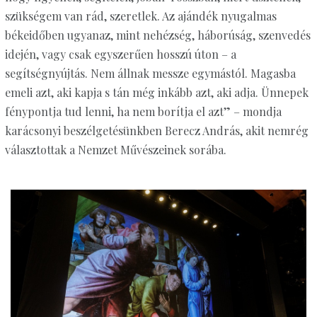
szükségem van rád, szeretlek. Az ajándék nyugalmas
békeidőben ugyanaz, mint nehézség, háborúság, szenvedés
idején, vagy csak egyszerűen hosszú úton – a
segítségnyújtás. Nem állnak messze egymástól. Magasba
emeli azt, aki kapja s tán még inkább azt, aki adja. Ünnepek
fénypontja tud lenni, ha nem borítja el azt” – mondja
karácsonyi beszélgetésünkben Berecz András, akit nemrég
választottak a Nemzet Művészeinek sorába.