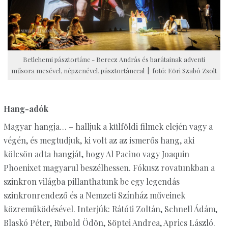
Betlehemi pásztortánc - Berecz András és barátainak adventi
műsora mesével, népzenével, pásztortánccal | fotó: Eöri Szabó Zsolt
Hang-adók
Magyar hangja… – halljuk a külföldi filmek elején vagy a
végén, és megtudjuk, ki volt az az ismerős hang, aki
kölcsön adta hangját, hogy Al Pacino vagy Joaquin
Phoenixet magyarul beszélhessen. Fókusz rovatunkban a
szinkron világba pillanthatunk be egy legendás
szinkronrendező és a Nemzeti Színház műveinek
közreműködésével. Interjúk: Rátóti Zoltán, Schnell Ádám,
Blaskó Péter, Rubold Ödön, Söptei Andrea, Aprics László.