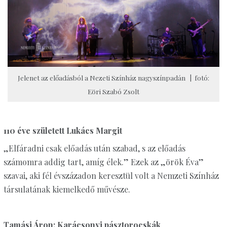
Jelenet az előadásból a Nezeti Színház nagyszínpadán | fotó:
Eöri Szabó Zsolt
110 éve született Lukács Margit
„Elfáradni csak előadás után szabad, s az előadás
számomra addig tart, amíg élek.” Ezek az „örök Éva”
szavai, aki fél évszázadon keresztül volt a Nemzeti Színház
társulatának kiemelkedő művésze.
Tamási Áron: Karácsonyi pásztorocskák