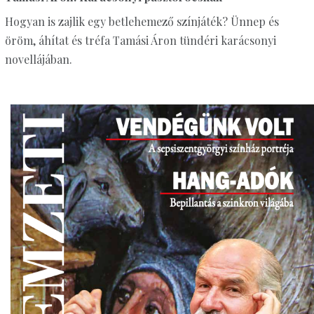
Hogyan is zajlik egy betlehemező színjáték? Ünnep és
öröm, áhítat és tréfa Tamási Áron tündéri karácsonyi
novellájában.