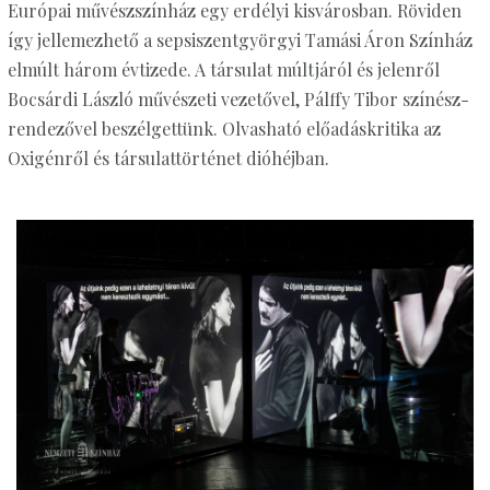
Európai művészszínház egy erdélyi kisvárosban. Röviden
így jellemezhető a sepsiszentgyörgyi Tamási Áron Színház
elmúlt három évtizede. A társulat múltjáról és jelenről
Bocsárdi László művészeti vezetővel, Pálffy Tibor színész-
rendezővel beszélgettünk. Olvasható előadáskritika az
Oxigénről és társulattörténet dióhéjban.