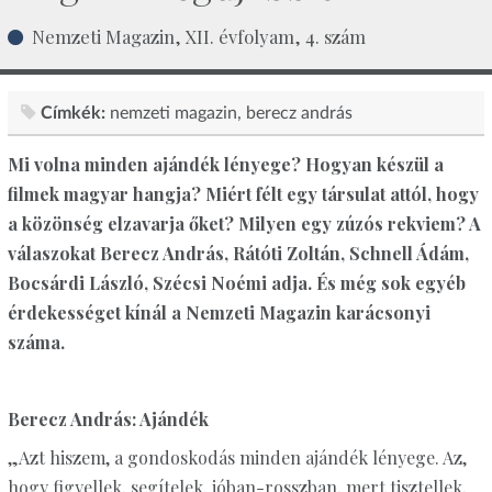
Nemzeti Magazin, XII. évfolyam, 4. szám
Címkék:
nemzeti magazin
berecz andrás
Mi volna minden ajándék lényege? Hogyan készül a
filmek magyar hangja? Miért félt egy társulat attól, hogy
a közönség elzavarja őket? Milyen egy zúzós rekviem? A
válaszokat Berecz András, Rátóti Zoltán, Schnell Ádám,
Bocsárdi László, Szécsi Noémi adja. És még sok egyéb
érdekességet kínál a Nemzeti Magazin karácsonyi
száma.
Berecz András: Ajándék
„Azt hiszem, a gondoskodás minden ajándék lényege. Az,
hogy figyellek, segítelek, jóban-rosszban, mert tisztellek,