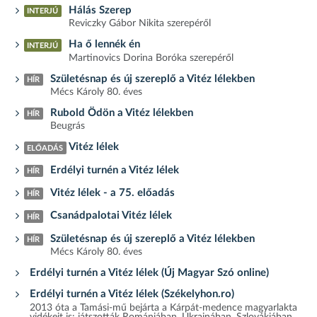
Hálás Szerep
INTERJÚ
Reviczky Gábor Nikita szerepéről
Ha ő lennék én
INTERJÚ
Martinovics Dorina Boróka szerepéről
Születésnap és új szereplő a Vitéz lélekben
HÍR
Mécs Károly 80. éves
Rubold Ödön a Vitéz lélekben
HÍR
Beugrás
Vitéz lélek
ELŐADÁS
Erdélyi turnén a Vitéz lélek
HÍR
Vitéz lélek - a 75. előadás
HÍR
Csanádpalotai Vitéz lélek
HÍR
Születésnap és új szereplő a Vitéz lélekben
HÍR
Mécs Károly 80. éves
Erdélyi turnén a Vitéz lélek (Új Magyar Szó online)
Erdélyi turnén a Vitéz lélek (Székelyhon.ro)
2013 óta a Tamási-mű bejárta a Kárpát-medence magyarlakta
vidékeit is: játszották Romániában, Ukrajnában, Szlovákiában,