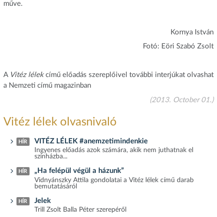
műve.
Kornya István
Fotó: Eöri Szabó Zsolt
A
Vitéz lélek
című előadás szereplőivel további interjúkat olvashat
a Nemzeti című magazinban
(2013. October 01.)
Vitéz lélek olvasnivaló
VITÉZ LÉLEK #anemzetimindenkie
HÍR
Ingyenes előadás azok számára, akik nem juthatnak el
színházba...
„Ha felépül végül a házunk”
HÍR
Vidnyánszky Attila gondolatai a Vitéz lélek című darab
bemutatásáról
Jelek
HÍR
Trill Zsolt Balla Péter szerepéről