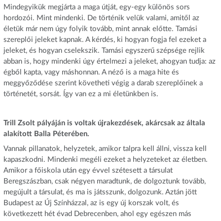
Mindegyikük megjárta a maga útját, egy-egy különös sors
hordozói. Mint mindenki. De történik velük valami, amitől az
életük már nem úgy folyik tovább, mint annak előtte. Tamási
szereplői jeleket kapnak. A kérdés, ki hogyan fogja fel ezeket a
jeleket, és hogyan cselekszik. Tamási egyszerű szépsége rejlik
abban is, hogy mindenki úgy értelmezi a jeleket, ahogyan tudja: az
égből kapta, vagy máshonnan. A néző is a maga hite és
meggyőződése szerint követheti végig a darab szereplőinek a
történetét, sorsát. Így van ez a mi életünkben is.
Trill Zsolt pályáján is voltak újrakezdések, akárcsak az általa
alakított Balla Péterében.
Vannak pillanatok, helyzetek, amikor talpra kell állni, vissza kell
kapaszkodni. Mindenki megéli ezeket a helyzeteket az életben.
Amikor a főiskola után egy évvel szétesett a társulat
Beregszászban, csak négyen maradtunk, de dolgoztunk tovább,
megújult a társulat, és ma is játsszunk, dolgozunk. Aztán jött
Budapest az Új Színházzal, az is egy új korszak volt, és
következett hét évad Debrecenben, ahol egy egészen más