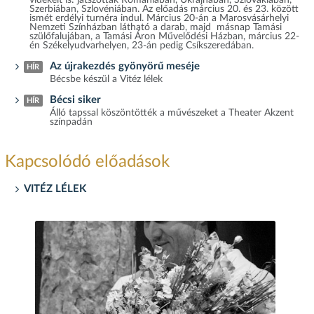
Szerbiában, Szlovéniában. Az előadás március 20. és 23. között
ismét erdélyi turnéra indul. Március 20-án a Marosvásárhelyi
Nemzeti Színházban látható a darab, majd másnap Tamási
szülőfalujában, a Tamási Áron Művelődési Házban, március 22-
én Székelyudvarhelyen, 23-án pedig Csíkszeredában.
Az újrakezdés gyönyörű meséje
HÍR
Bécsbe készül a Vitéz lélek
Bécsi siker
HÍR
Álló tapssal köszöntötték a művészeket a Theater Akzent
színpadán
Kapcsolódó előadások
VITÉZ LÉLEK