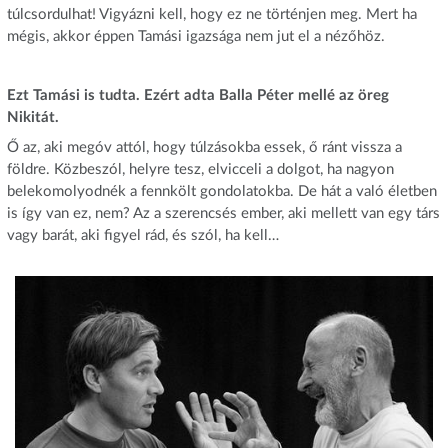
túlcsordulhat! Vigyázni kell, hogy ez ne történjen meg. Mert ha
mégis, akkor éppen Tamási igazsága nem jut el a nézőhöz.
Ezt Tamási is tudta. Ezért adta Balla Péter mellé az öreg
Nikitát.
Ő az, aki megóv attól, hogy túlzásokba essek, ő ránt vissza a
földre. Közbeszól, helyre tesz, elvicceli a dolgot, ha nagyon
belekomolyodnék a fennkölt gondolatokba. De hát a való életben
is így van ez, nem? Az a szerencsés ember, aki mellett van egy társ
vagy barát, aki figyel rád, és szól, ha kell…