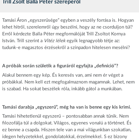
Trill Zsolt Balla Péter szerepéről
Tamási Áron „egyszerűsége” egyben a veszély forrása is. Hogyan
lehet hitről, szerelemről úgy beszélni, hogy az ne csorduljon túl?
Erről kérdezte Balla Péter megformálóját Trill Zsoltot Kornya
István. Trill szerint a
Vitéz lélek
egyik legnagyobb tétje az:
tudunk-e magasztos érzésekről a színpadon hitelesen mesélni?
A próbák során születik a figuráról egyfajta „definíció”?
Alakul bennem egy kép. És keresés van, ami nem ér véget a
próbákkal. Nem kell ezt megfogalmaznom magamnak. Lehet, nem
is szabad. Ha sokat beszélek róla, inkább gátol a munkában.
Tamási darabja „egyszerű”, még ha van is benne egy kis krimi.
Tamási hihetetlenül egyszerű – pontosabban annak tűnik. Nem
filozofálja túl a dolgokat. Világos, egyenes vonalú a történet. És
ez benne a csapda. Hiszen tele van a mai világunkban szokatlan,
idegen helyzetekkel, gondolatokkal, érzelmekkel. S ez bizony