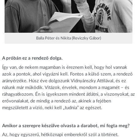
Balla Péter és Nikita (Reviczky Gábor)
A próbán ez a rendező dolga.
Így van, de nekem magamban is éreznem kell, hogy hol vannak
azok a pontok, ahol vigyázni kell. Fontos a külső szem, a rendező
arányérzéke. Húsz éve dolgozunk Vidnyánszky Attilával, és ez
nálunk már működik. Vitázok, érvelek, mondom a magamét – és
ráhagyatkozom. Én is igyekszem mindent átlátni, a viszonyokat, az
erővonalakat, de mindig a rendező az, akinek a fejében
megszületett a vízió, neki kell „tudnia” az egészet.
Amikor a szerepre készülve olvasta a darabot, mi fogta meg?
Az, hogy egyszerű, hétköznapi emberekről szól a történet.