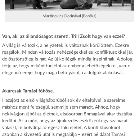
Martinovics Dorinával (Boróka)
Van, aki az állandóságot szereti. Trill Zsolt hogy van ezzel?
A világ is változik, a helyzetek is változnak körülöttem. Ezekre
reagálok. Minden változás nehézségekkel és konfliktusokkal jár,
de ösztönzőleg is hat. Az új kollégák mindig inspirálnak. A dolog
tétje az, hogy miként tud élni az ember a lehetőségekkel, van-e
elegendő ereje, hogy maga befolyásolja a dolgok alakulását.
Akárcsak Tamási főhőse.
Hazajött az első világháborúból sok év elteltével, a szerelme
máshoz ment feleségül, semmije sem maradt. Ahhoz, hogy
nekivágjon újból az életnek, elsősorban önmagával akar tisztába
kerülni. Az a mód, hogy az újrakezdés eszközéül egy szamarat
választ, felbolydítja az egész falu életét. A konfliktusokból
azonban a kivezető utat is megtalálja – ezért példázat Tamási