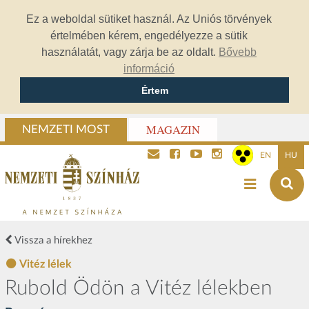
Ez a weboldal sütiket használ. Az Uniós törvények
értelmében kérem, engedélyezze a sütik
használatát, vagy zárja be az oldalt.
Bővebb
információ
Értem
MAGAZIN
NEMZETI MOST
EN
HU
Vissza a hírekhez
Vitéz lélek
Rubold Ödön a Vitéz lélekben