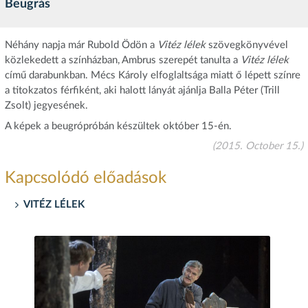
Beugrás
Néhány napja már Rubold Ödön a
Vitéz lélek
szövegkönyvével
közlekedett a színházban, Ambrus szerepét tanulta a
Vitéz lélek
című darabunkban. Mécs Károly elfoglaltsága miatt ő lépett színre
a titokzatos férfiként, aki halott lányát ajánlja Balla Péter (Trill
Zsolt) jegyesének.
A képek a beugrópróbán készültek október 15-én.
(2015. October 15.)
Kapcsolódó előadások
VITÉZ LÉLEK