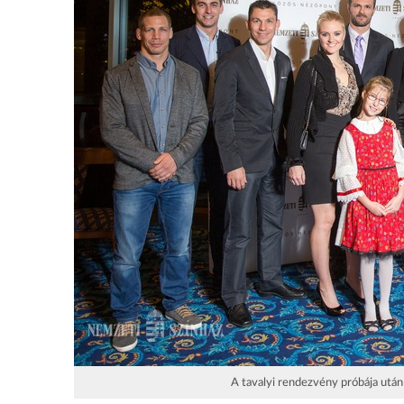
A tavalyi rendezvény próbája után 