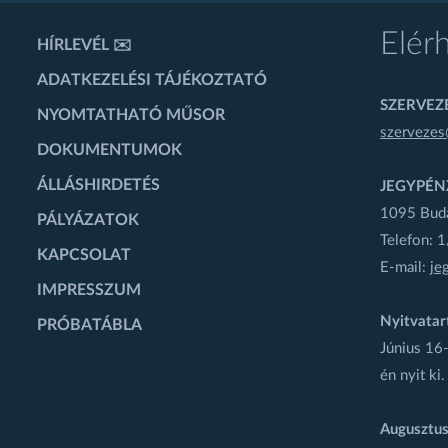
Elér
HÍRLEVÉL ✉️
ADATKEZELÉSI TÁJÉKOZTATÓ
SZERVEZÉ
NYOMTATHATÓ MŰSOR
szervezes
DOKUMENTUMOK
ÁLLÁSHIRDETÉS
JEGYPÉN
1095 Budap
PÁLYÁZATOK
Telefon: 
KAPCSOLAT
E-mail:
je
IMPRESSZUM
Nyitvatar
PRÓBATÁBLA
Június 16-
én nyit ki.
Augusztus