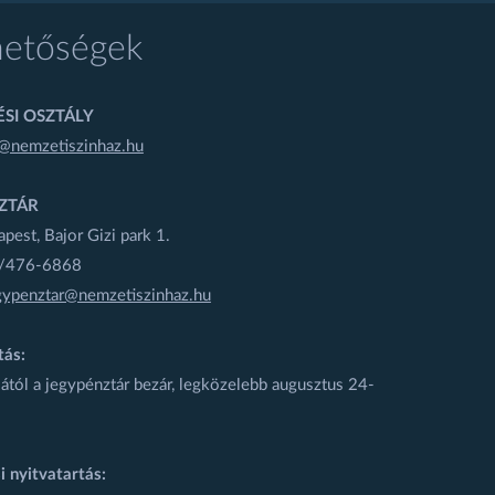
hetőségek
SI OSZTÁLY
@nemzetiszinhaz.hu
ZTÁR
est, Bajor Gizi park 1.
1/476-6868
gypenztar@nemzetiszinhaz.hu
tás:
ától a jegypénztár bezár, legközelebb augusztus 24-
i nyitvatartás: