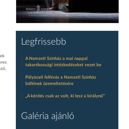
Legfrissebb
sek
A Nemzeti Színház a mai nappal
eres
takarékossági intézkedéseket vezet be
ező,
Pályázati felhívás a Nemzeti Színház
büféinek üzemeltetésére
„A kérdés csak az volt, ki lesz a királynő”
Galéria ajánló