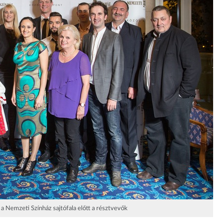
a Nemzeti Színház sajtófala előtt a résztvevők