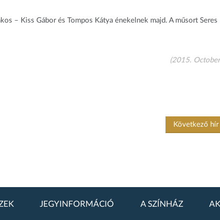
Bakos – Kiss Gábor és Tompos Kátya énekelnek majd. A műsort Seres
(2015. October
Következő hí
ZEK
JEGYINFORMÁCIÓ
A SZÍNHÁZ
AK