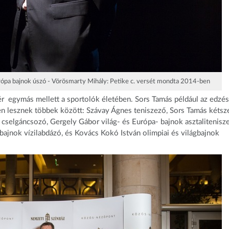
rópa bajnok úszó - Vörösmarty Mihály: Petike c. versét mondta 2014-ben
fér egymás mellett a sportolók életében. Sors Tamás például az edzé
en lesznek többek között: Szávay Ágnes teniszező, Sors Tamás kétsz
 cselgáncsozó, Gergely Gábor világ- és Európa- bajnok asztalitenisz
 bajnok vízilabdázó, és Kovács Kokó István olimpiai és világbajnok