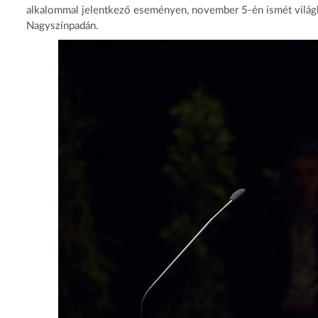
alkalommal jelentkező eseményen, november 5-én ismét világh
Nagyszínpadán.