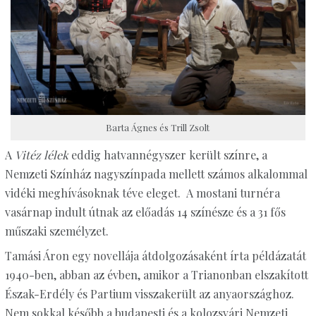
Barta Ágnes és Trill Zsolt
A
Vitéz lélek
eddig hatvannégyszer került színre, a
Nemzeti Színház nagyszínpada mellett számos alkalommal
vidéki meghívásoknak téve eleget. A mostani turnéra
vasárnap indult útnak az előadás 14 színésze és a 31 fős
műszaki személyzet.
Tamási Áron egy novellája átdolgozásaként írta példázatát
1940-ben, abban az évben, amikor a Trianonban elszakított
Észak-Erdély és Partium visszakerült az anyaországhoz.
Nem sokkal később a budapesti és a kolozsvári Nemzeti