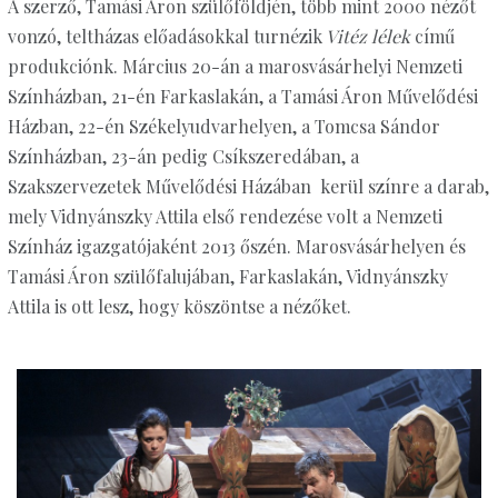
A szerző, Tamási Áron szülőföldjén, több mint 2000 nézőt
vonzó, teltházas előadásokkal turnézik
Vitéz lélek
című
produkciónk. Március 20-án a marosvásárhelyi Nemzeti
Színházban, 21-én Farkaslakán, a Tamási Áron Művelődési
Házban, 22-én Székelyudvarhelyen, a Tomcsa Sándor
Színházban, 23-án pedig Csíkszeredában, a
Szakszervezetek Művelődési Házában kerül színre a darab,
mely Vidnyánszky Attila első rendezése volt a Nemzeti
Színház igazgatójaként 2013 őszén. Marosvásárhelyen és
Tamási Áron szülőfalujában, Farkaslakán, Vidnyánszky
Attila is ott lesz, hogy köszöntse a nézőket.