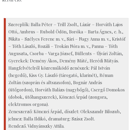
Szereplők: Balla Péter – Trill Zsolt, Lázár – Horváth Lajos
Ottó, Ambrus – Rubold Ödön, Boróka – Barta Ágnes, e. h.,
Nikita – Szélyes Ferenc m. v., Sári – Nagy Anna m. v., Kristóf
– Tóth László, Rozáli – Trokán Nóra m. v., Panna – Tóth
Auguszta, Csorba – Varga József, Büllents – Újvári Zoltán,
Gyerekek: Demény Ákos, Demény Máté, Herédi Mátyás.
Hangfelvételről közreműködő zenészek: Pál István
(hegedű), Kiss Gy. László (tárogató, klarinét), Réman
Zoltán (szoprán és altszaxofon), Bognár András
(ütőgordon), Horváth Balázs (nagybőgő), Csergő Domokos
(dobok, ütőhangszerek), Könczei Árpád (zongora,
elektromos orgona).
Zeneszerző: Könczei Árpád, díszlet: Olekszandr Bilozub,
jelmez: Balla Ildikó, dramaturg: Szász Zsolt.
Rendező. Vidnyánszky Attila.