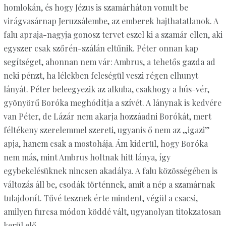
homlokán, és hogy Jézus is szamárháton vonult be
virágvasárnap Jeruzsálembe, az emberek hajthatatlanok. A
falu apraja-nagyja gonosz tervet eszel ki a szamár ellen, aki
egyszer csak szőrén-szálán eltűnik. Péter onnan kap
segítséget, ahonnan nem vár: Ambrus, a tehetős gazda ad
neki pénzt, ha lélekben feleségül veszi régen elhunyt
lányát. Péter beleegyezik az alkuba, csakhogy a hús-vér,
gyönyörű Boróka meghódítja a szívét. A lánynak is kedvére
van Péter, de Lázár nem akarja hozzáadni Borókát, mert
féltékeny szerelemmel szereti, ugyanis ő nem az „igazi”
apja, hanem csak a mostohája. Ám kiderül, hogy Boróka
nem más, mint Ambrus holtnak hitt lánya, így
egybekelésüknek nincsen akadálya. A falu közösségében is
változás áll be, csodák történnek, amit a nép a szamárnak
tulajdonít. Tűvé tesznek érte mindent, végül a csacsi,
amilyen furcsa módon köddé vált, ugyanolyan titokzatosan
kerül elő.