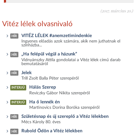
(2017. március 20.)
Vitéz lélek olvasnivaló
VITÉZ LÉLEK #anemzetimindenkie
HÍR
Ingyenes előadás azok számára, akik nem juthatnak el
színházba...
„Ha felépül végül a házunk”
HÍR
Vidnyánszky Attila gondolatai a Vitéz lélek című darab
bemutatásáról
Jelek
HÍR
Trill Zsolt Balla Péter szerepéről
Hálás Szerep
INTERJÚ
Reviczky Gábor Nikita szerepéről
Ha ő lennék én
INTERJÚ
Martinovics Dorina Boróka szerepéről
Születésnap és új szereplő a Vitéz lélekben
HÍR
Mécs Károly 80. éves
Rubold Ödön a Vitéz lélekben
HÍR