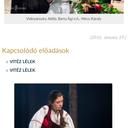
Vidnyánszky Attila, Barta Ági e.h., Mécs Károly
(2016. January 19.)
Kapcsolódó előadások
VITÉZ LÉLEK
VITÉZ LÉLEK