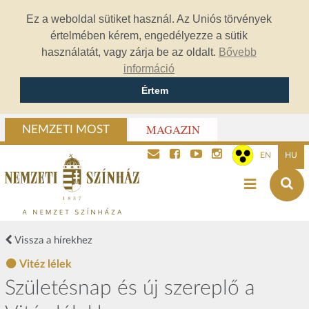
Ez a weboldal sütiket használ. Az Uniós törvények
értelmében kérem, engedélyezze a sütik
használatát, vagy zárja be az oldalt.
Bővebb
információ
Értem
MAGAZIN
NEMZETI MOST
EN
HU
Vissza a hírekhez
Vitéz lélek
Születésnap és új szereplő a