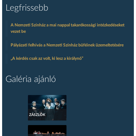
Legfrissebb
A Nemzeti Színház a mai nappal takarékossági intézkedéseket
vezet be
Pályázati felhívás a Nemzeti Színház büféinek üzemeltetésére
„A kérdés csak az volt, ki lesz a királynő”
Galéria ajánló
ZÁSZLÓK