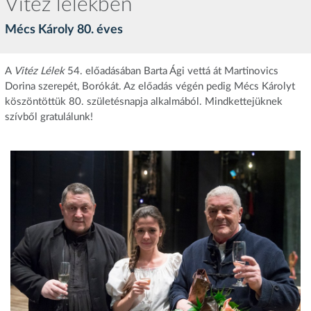
Vitéz lélekben
Mécs Károly 80. éves
A
Vitéz Lélek
54. előadásában Barta Ági vettá át Martinovics
Dorina szerepét, Borókát. Az előadás végén pedig Mécs Károlyt
köszöntöttük 80. születésnapja alkalmából. Mindkettejüknek
szívből gratulálunk!